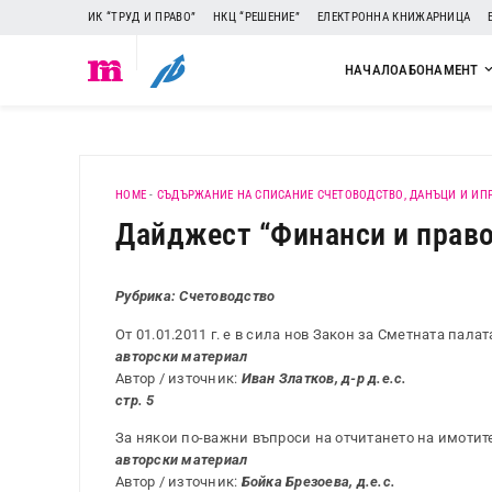
ИК “ТРУД И ПРАВО”
НКЦ “РЕШЕНИЕ”
ЕЛЕКТРОННА КНИЖАРНИЦА
НАЧАЛО
АБОНАМЕНТ
HOME
-
СЪДЪРЖАНИЕ НА СПИСАНИЕ СЧЕТОВОДСТВО, ДАНЪЦИ И ИП
Дайджест “Финанси и право”,
Рубрика: Счетоводство
От 01.01.2011 г. е в сила нов Закон за Сметната палат
авторски материал
Автор / източник:
Иван Златков, д-р д.е.с.
стр. 5
За някои по-важни въпроси на отчитането на имоти
авторски материал
Автор / източник:
Бойка Брезоева, д.е.с.