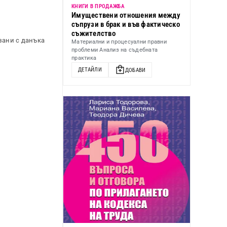
КНИГИ В ПРОДАЖБА
Имуществени отношения между
съпрузи в брак и във фактическо
съжителство
зани с данъка
Материални и процесуални правни
проблеми Анализ на съдебната
практика
ДЕТАЙЛИ
ДОБАВИ