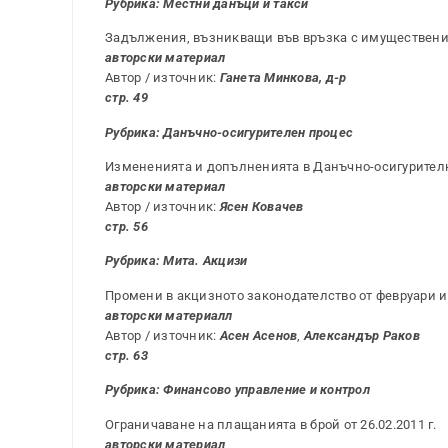
Рубрика: Местни данъци и такси
Задължения, възникващи във връзка с имуществен
авторски материал
Автор / източник:
Ганета Минкова, д-р
стр. 49
Рубрика:
Данъчно-осигурителен процес
Измененията и допълненията в Данъчно-осигурителния
авторски материал
Автор / източник:
Ясен Ковачев
стр. 56
Рубрика: Мита. Акцизи
Промени в акцизното законодателство от февруари и 
авторски материалл
Автор / източник:
Асен Асенов
,
Александър Раков
стр. 63
Рубрика:
Финансово управление и контрол
Ограничаване на плащанията в брой от 26.02.2011 г.
авторски материал