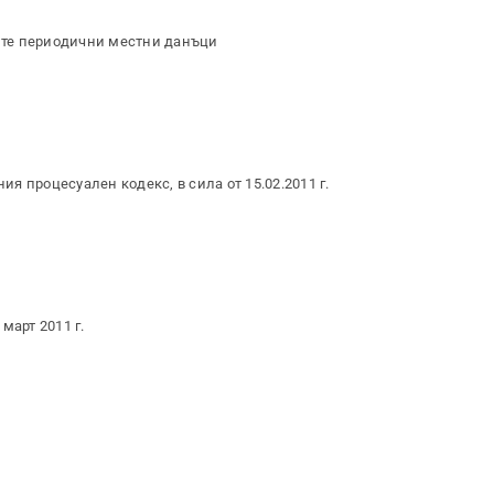
ите периодични местни данъци
 процесуален кодекс, в сила от 15.02.2011 г.
март 2011 г.