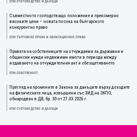
ЕПИ СЧЕТОВОДСТВО И ДАНЪЦИ
Съвместното господстващо положение и прекомерно
високите цени – новата посока на българското
конкурентно право
ЕПИ ТЪРГОВСКО ПРАВО И ОБЛИГАЦИОННО ПРАВО
Правата на собствениците на отчуждаеми за държавни и
общински нужди недвижими имоти в периода между
издаването на отчуждителния акт и обезщетяването
ЕПИ СОБСТВЕНОСТ
Преглед на промените в Закона за данъците върху доходите
на физическите лица, извършени със ЗИД на ЗКПО,
обнародван в ДВ, бр. 30 от 27.03.2026 г.
ЕПИ СЧЕТОВОДСТВО И ДАНЪЦИ