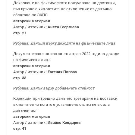
Доказване на фактическото получаване на доставки,
във връзка с хипотезите на отклонение от данъчно
облагане по ЗКПО
авторски материал
Автор / източник:
Анета Георгиева
стр. 27
Рубрика: Данъци върху доходите на физическите лица
Документиране на изплатени през 2022 година доходи
на физически лица
авторски материал
Автор / източник:
Евгения Попова
стр. 33
Рубрика: Данъ
к върху добавената стойност
Корекции при грешно данъчно третиране на доставки,
включително когато е установено с влязъл в сила
данъчен акт
авторски материал
Автор / източник:
Ивайло Кондарев
стр. 41