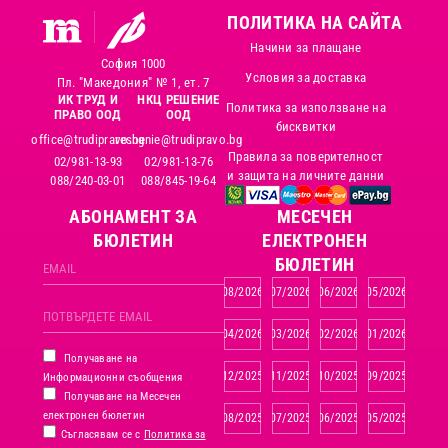
ПОЛИТИКА НА САЙТА
Начини за плащане
София 1000
Условия за доставка
Пл. "Македония" № 1, ет. 7
ИК ТРУД И
НКЦ РЕШЕНИЕ
Политика за използване на
ПРАВО ООД
ООД
бисквитки
office@trudipravo.bg
reshenie@trudipravo.bg
Правила за поверителност
02/981-13-93
02/981-13-76
и защита на личните данни
088/240-03-01
088/845-19-64
АБОНАМЕНТ ЗА
MЕСЕЧЕН
БЮЛЕТИН
ЕЛЕКТРОНЕН
БЮЛЕТИН
08/2026
07/2026
06/2026
05/2026
04/2026
03/2026
02/2026
01/2026
Получаване на
12/2025
11/2025
10/2025
09/2025
Информационни съобщения
Получаване на Месечен
електронен бюлетин
08/2025
07/2025
06/2025
05/2025
Съгласявам се с
Политика за