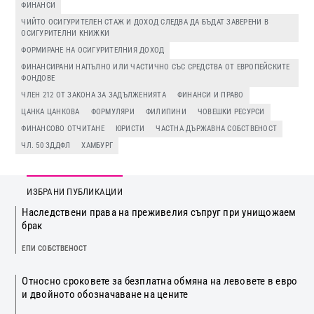
ФИНАНСИ
ЧИЙТО ОСИГУРИТЕЛЕН СТАЖ И ДОХОД СЛЕДВА ДА БЪДАТ ЗАВЕРЕНИ В
ОСИГУРИТЕЛНИ КНИЖКИ
ФОРМИРАНЕ НА ОСИГУРИТЕЛНИЯ ДОХОД
ФИНАНСИРАНИ НАПЪЛНО ИЛИ ЧАСТИЧНО СЪС СРЕДСТВА ОТ ЕВРОПЕЙСКИТЕ
ФОНДОВЕ
ЧЛЕН 212 ОТ ЗАКОНА ЗА ЗАДЪЛЖЕНИЯТА
ФИНАНСИ И ПРАВО
ЦАНКА ЦАНКОВА
ФОРМУЛЯРИ
ФИЛИПИНИ
ЧОВЕШКИ РЕСУРСИ
ФИНАНСОВО ОТЧИТАНЕ
ЮРИСТИ
ЧАСТНА ДЪРЖАВНА СОБСТВЕНОСТ
ЧЛ. 50 ЗДДФЛ
ХАМБУРГ
ИЗБРАНИ ПУБЛИКАЦИИ
Наследствени права на преживелия съпруг при унищожаем
брак
ЕПИ СОБСТВЕНОСТ
Относно сроковете за безплатна обмяна на левовете в евро
и двойното обозначаване на цените