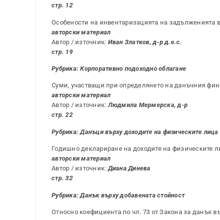
стр. 12
Особености на инвентаризацията на задълженията въ
авторски материал
Автор / източник:
Иван Златков, д-р д.е.с.
стр. 19
Рубрика: Корпоративно подоходно облагане
Суми, участващи при определянето на данъчния фина
авторски материал
Автор / източник:
Людмила Мермерска, д-р
стр. 22
Рубрика: Данъци върху доходите на физическите лица
Годишно деклариране на доходите на физическите л
авторски материал
Автор / източник:
Диана Динева
стр. 32
Рубрика: Данък върху добавената стойност
Относно коефициента по чл. 73 от Закона за данък в