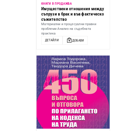
КНИГИ В ПРОДАЖБА
Имуществени отношения между
съпрузи в брак и във фактическо
съжителство
Материални и процесуални правни
проблеми Анализ на съдебната
практика
ДЕТАЙЛИ
ДОБАВИ