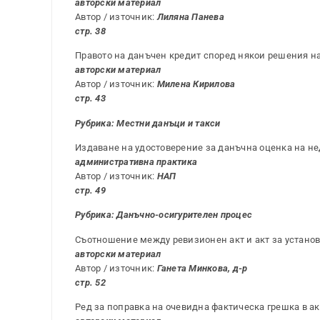
авторски материал
Автор / източник:
Лиляна Панева
стр. 38
Правото на данъчен кредит според някои решения н
авторски материал
Автор / източник:
Милена Кирилова
стр. 43
Рубрика: Местни данъци и такси
Издаване на удостоверение за данъчна оценка на 
административна практика
Автор / източник:
НАП
стр. 49
Рубрика: Данъчно-осигурителен процес
Съотношение между ревизионен акт и акт за устано
авторски материал
Автор / източник:
Ганета Минкова, д-р
стр. 52
Ред за поправка на очевидна фактическа грешка в а