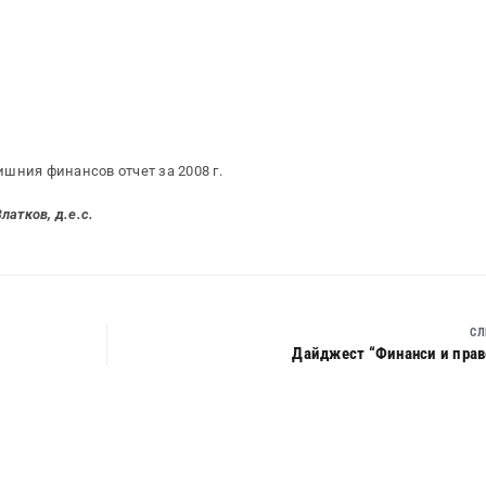
шния финансов отчет за 2008 г.
латков, д.е.с.
СЛ
Дайджест “Финанси и право”