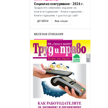
Социално осигуряване - 2026 г.
Тридесето юбилейно издание на
книгата-годишник! - Книга-годишник; -
Книга-годишник + достъп до сайт
ДЕТАЙЛИ
Виж опции
МЕСЕЧНИ СПИСАНИЯ