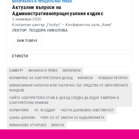
МАТЕРИАЛНО И ПРОЦЕСУАЛНО ПРАВО
Актуални въпроси на
Административнопроцесуалния кодекс
3 ноември 2026
Конгресен център „Глобус“ – Конферентна зала „Азия“
ЛЕКТОР: ТЕОДОРА НИКОЛОВА
ВИЖ ПОВЕЧЕ
ЕТИКЕТИ
ХАМБУРГ
ФИНАНСИ И ПРАВО
ФИЛИПИНИ
ФОРМИРАНЕ НА ОСИГУРИТЕЛНИЯ ДОХОД
ФИНАНСИ
ЧОВЕШКИ РЕСУРСИ
ФИНАНСИРАНИ НАПЪЛНО ИЛИ ЧАСТИЧНО СЪС СРЕДСТВА ОТ ЕВРОПЕЙСКИТЕ
ФОНДОВЕ
ЧИЙТО ОСИГУРИТЕЛЕН СТАЖ И ДОХОД СЛЕДВА ДА БЪДАТ ЗАВЕРЕНИ В
ОСИГУРИТЕЛНИ КНИЖКИ
ФОРМУЛЯРИ
ЧЛ. 50 ЗДДФЛ
ЧАСТНА ДЪРЖАВНА СОБСТВЕНОСТ
ЦАНКА ЦАНКОВА
ЧЛЕН 212 ОТ ЗАКОНА ЗА ЗАДЪЛЖЕНИЯТА
ФИНАНСОВО ОТЧИТАНЕ
ЮРИСТИ