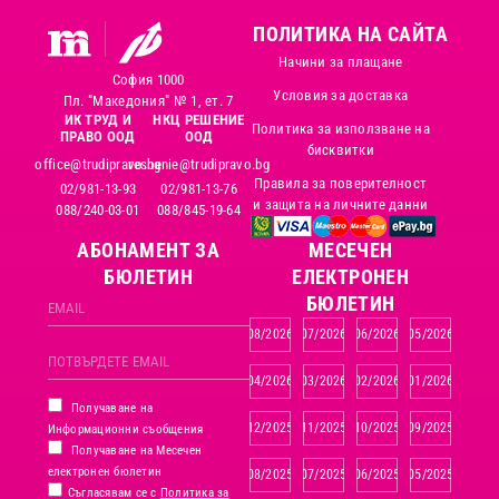
ПОЛИТИКА НА САЙТА
Начини за плащане
София 1000
Условия за доставка
Пл. "Македония" № 1, ет. 7
ИК ТРУД И
НКЦ РЕШЕНИЕ
Политика за използване на
ПРАВО ООД
ООД
бисквитки
office@trudipravo.bg
reshenie@trudipravo.bg
Правила за поверителност
02/981-13-93
02/981-13-76
и защита на личните данни
088/240-03-01
088/845-19-64
АБОНАМЕНТ ЗА
MЕСЕЧЕН
БЮЛЕТИН
ЕЛЕКТРОНЕН
БЮЛЕТИН
08/2026
07/2026
06/2026
05/2026
04/2026
03/2026
02/2026
01/2026
Получаване на
12/2025
11/2025
10/2025
09/2025
Информационни съобщения
Получаване на Месечен
електронен бюлетин
08/2025
07/2025
06/2025
05/2025
Съгласявам се с
Политика за