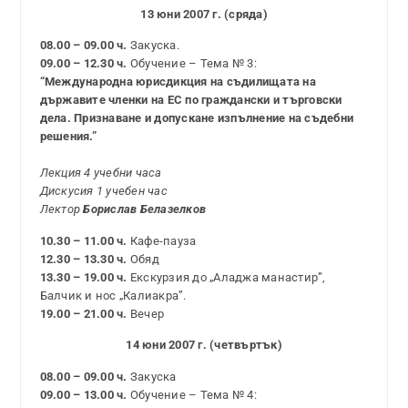
13 юни 2007 г. (сряда)
08.00 – 09.00 ч.
Закуска.
09.00 – 12.30 ч.
Обучение – Тема № 3:
“Международна юрисдикция на съдилищата на
държавите членки на ЕС по граждански и търговски
дела. Признаване и допускане изпълнение на съдебни
решения.”
Лекция 4 учебни часа
Дискусия 1 учебен час
Лектор
Борислав Белазелков
10.30 – 11.00 ч.
Кафе-пауза
12.30 – 13.30 ч.
Обяд
13.30 – 19.00 ч.
Екскурзия до „Аладжа манастир”,
Балчик и нос „Калиакра”.
19.00 – 21.00 ч.
Вечер
14 юни 2007 г. (четвъртък)
08.00 – 09.00 ч.
Закуска
09.00 – 13.00 ч.
Обучение – Тема № 4: