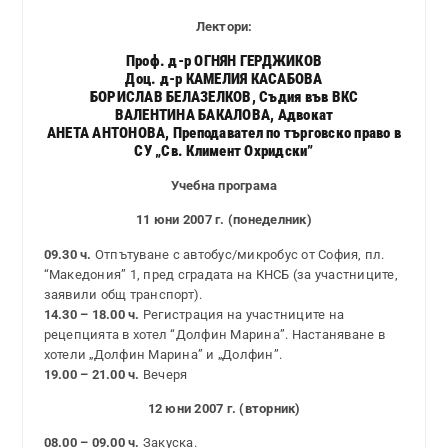
Лектори:
Проф. д-р ОГНЯН ГЕРДЖИКОВ
Доц. д-р КАМЕЛИЯ КАСАБОВА
БОРИСЛАВ БЕЛАЗЕЛКОВ, Съдия във ВКС
ВАЛЕНТИНА БАКАЛОВА, Адвокат
АНЕТА АНТОНОВА, Преподавател по търговско право в
СУ „Св. Климент Охридски”
Учебна програма
11 юни 2007 г. (понеделник)
09.30 ч.
Отпътуване с автобус/микробус от София, пл.
“Македония” 1, пред сградата на КНСБ (за участниците,
заявили общ транспорт).
14.30 – 18.00 ч.
Регистрация на участниците на
рецепцията в хотел “Долфин Марина”. Настаняване в
хотели „Долфин Марина” и „Долфин”.
19.00 – 21.00 ч.
Вечеря
12 юни 2007 г. (вторник)
08.00 – 09.00 ч.
Закуска.