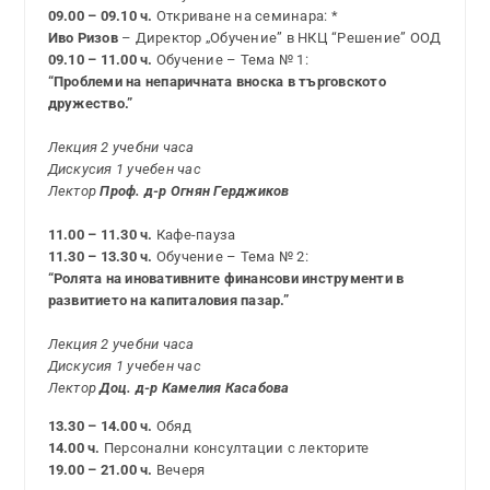
09.00 – 09.10 ч.
Откриване на семинара: *
Иво Ризов
– Директор „Обучение” в НКЦ “Решение” ООД
09.10 – 11.00 ч.
Обучение – Тема № 1:
“Проблеми на непаричната вноска в търговското
дружество.”
Лекция 2 учебни часа
Дискусия 1 учебен час
Лектор
Проф. д-р Огнян Герджиков
11.00 – 11.30 ч.
Кафе-пауза
11.30 – 13.30 ч.
Обучение – Тема № 2:
“Ролята на иновативните финансови инструменти в
развитието на капиталовия пазар.”
Лекция 2 учебни часа
Дискусия 1 учебен час
Лектор
Доц. д-р Камелия Касабова
13.30 – 14.00 ч.
Обяд
14.00 ч.
Персонални консултации с лекторите
19.00 – 21.00 ч.
Вечеря