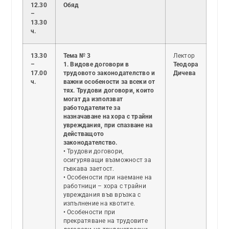
12.30
Обяд
–
13.30
ч.
13.30
Тема № 3
Лектор
–
1. Видове договори в
Теодора
17.00
трудовото законодателство и
Дичева
ч.
важни особености за всеки от
тях. Трудови договори, които
могат да използват
работодателите за
назначаване на хора с трайни
увреждания, при спазване на
действащото
законодателство.
• Трудови договори,
осигуряващи възможност за
гъвкава заетост.
• Особености при наемане на
работници – хора с трайни
увреждания във връзка с
изпълнение на квотите.
• Особености при
прекратяване на трудовите