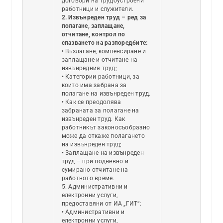
договори на трудоустроени
работници и служители.
2. Извънреден труд – ред за
полагане, заплащане,
отчитане, контрол по
спазването на разпоредбите:
• Възлагане, компенсиране и
заплащане и отчитане на
извънредния труд;
• Категории работници, за
които има забрана за
полагане на извънреден труд.
• Как се преодолява
забраната за полагане на
извънреден труд. Как
работникът законосъобразно
може да откаже полагането
на извънреден труд;
• Заплащане на извънреден
труд – при подневно и
сумирано отчитане на
работното време.
5. Административни и
електронни услуги,
предоставяни от ИА „ГИТ“:
• Административни и
електронни услуги,