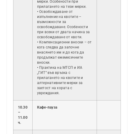
мерки. Особености при
прилагането на тези мерки.
• Освобождаване от
изпълнение на квотите –
възможности за
освобождаване. Особености
при всеки от двата начина за
освобождаване от квоти.
• Компенсационни вноски – от
кога следва да започне
внасянето им и до кога да
продължат ежемесечните
вноски.
• Практика на МТСП и ИА
„ГИТ“ във връзка с
прилагането на квотите и
алтернативните мерки за
заетост на хората с
увреждания.
10.30
Кафе-пауза
–
11.00
ч.