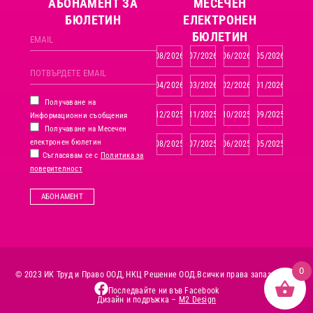
АБОНАМЕНТ ЗА
MЕСЕЧЕН
БЮЛЕТИН
ЕЛЕКТРОНЕН
БЮЛЕТИН
08/2026
07/2026
06/2026
05/2026
04/2026
03/2026
02/2026
01/2026
Получаване на
12/2025
11/2025
10/2025
09/2025
Информационни съобщения
Получаване на Месечен
електронен бюлетин
08/2025
07/2025
06/2025
05/2025
Съгласявам се с
Политика за
поверителност
АБОНАМЕНТ
0
© 2023 ИК Труд и Право ООД, НКЦ Решение ООД.
Всички права запазени.
Последвайте ни във Facebook
Дизайн и подръжка –
M2 Design