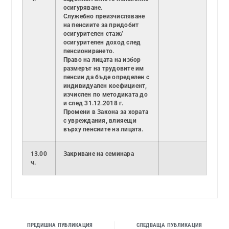
осигуряване.
Служебно преизчисляване
на пенсиите за придобит
осигурителен стаж/
осигурителен доход след
пенсионирането.
Право на лицата на избор
размерът на трудовите им
пенсии да бъде определен с
индивидуален коефициент,
изчислен по методиката до
и след 31.12.2018 г.
Промени в Закона за хората
с увреждания, влияещи
върху пенсиите на лицата.
13.00
Закриване на семинара
ч.
ПРЕДИШНА ПУБЛИКАЦИЯ
СЛЕДВАЩА ПУБЛИКАЦИЯ