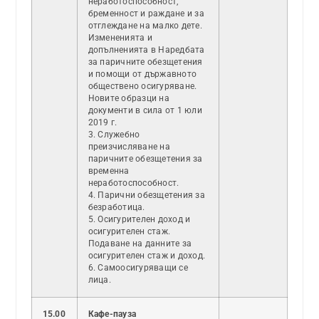
неработоспособност,
бременност и раждане и за
отглеждане на малко дете.
Измененията и
допълненията в Наредбата
за паричните обезщетения
и помощи от държавното
обществено осигуряване.
Новите образци на
документи в сила от 1 юли
2019 г.
3. Служебно
преизчисляване на
паричните обезщетения за
временна
неработоспособност.
4. Парични обезщетения за
безработица.
5. Осигурителен доход и
осигурителен стаж.
Подаване на данните за
осигурителен стаж и доход.
6. Самоосигуряващи се
лица.
15.00
Кафе-пауза