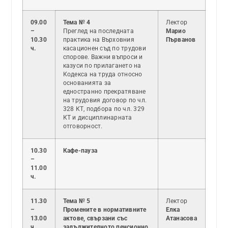
09.00
Тема № 4
Лектор
–
Преглед на последната
Марио
10.30
практика на Върховния
Първанов
ч.
касационен съд по трудови
спорове. Важни въпроси и
казуси по прилагането на
Кодекса на труда относно
основанията за
едностранно прекратяване
на трудовия договор по чл.
328 КТ, подбора по чл. 329
КТ и дисциплинарната
отговорност.
10.30
Кафе-пауза
–
11.00
ч.
11.30
Тема № 5
Лектор
–
Промените в нормативните
Елка
13.00
актове, свързани със
Атанасова
ч.
задължителното пенсионно