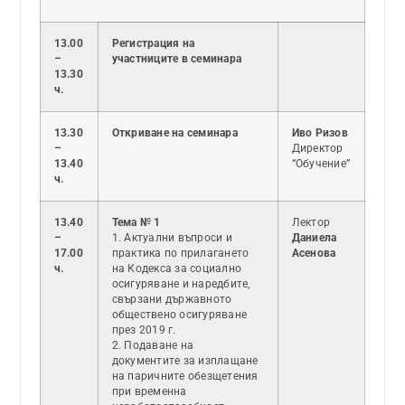
13.00
Регистрация на
–
участниците в семинара
13.30
ч.
13.30
Откриване на семинара
Иво Ризов
–
Директор
13.40
“Обучение”
ч.
13.40
Тема № 1
Лектор
–
1. Актуални въпроси и
Даниела
17.00
практика по прилагането
Асенова
ч.
на Кодекса за социално
осигуряване и наредбите,
свързани държавното
обществено осигуряване
през 2019 г.
2. Подаване на
документите за изплащане
на паричните обезщетения
при временна