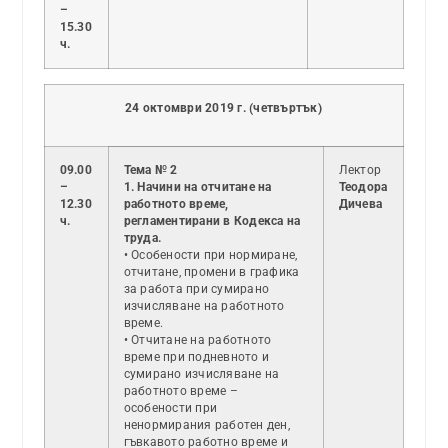
–
15.30
ч.
24 октомври 2019 г. (четвъртък)
09.00
Тема № 2
Лектор
–
1. Начини на отчитане на
Теодора
12.30
работното време,
Дичева
ч.
регламентирани в Кодекса на
труда.
• Особености при нормиране,
отчитане, промени в графика
за работа при сумирано
изчисляване на работното
време.
• Отчитане на работното
време при подневното и
сумирано изчисляване на
работното време –
особености при
ненормирания работен ден,
гъвкавото работно време и