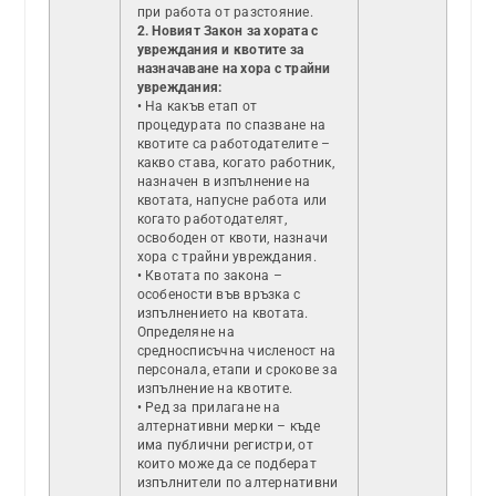
при работа от разстояние.
2. Новият Закон за хората с
увреждания и квотите за
назначаване на хора с трайни
увреждания:
• На какъв етап от
процедурата по спазване на
квотите са работодателите –
какво става, когато работник,
назначен в изпълнение на
квотата, напусне работа или
когато работодателят,
освободен от квоти, назначи
хора с трайни увреждания.
• Квотата по закона –
особености във връзка с
изпълнението на квотата.
Определяне на
средносписъчна численост на
персонала, етапи и срокове за
изпълнение на квотите.
• Ред за прилагане на
алтернативни мерки – къде
има публични регистри, от
които може да се подберат
изпълнители по алтернативни