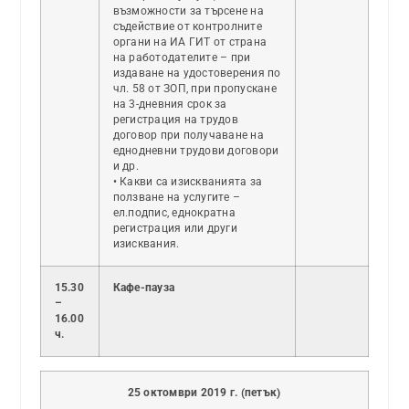
възможности за търсене на
съдействие от контролните
органи на ИА ГИТ от страна
на работодателите – при
издаване на удостоверения по
чл. 58 от ЗОП, при пропускане
на 3-дневния срок за
регистрация на трудов
договор при получаване на
еднодневни трудови договори
и др.
• Какви са изискванията за
ползване на услугите –
ел.подпис, еднократна
регистрация или други
изисквания.
15.30
Кафе-пауза
–
16.00
ч.
25 октомври 2019 г. (петък)