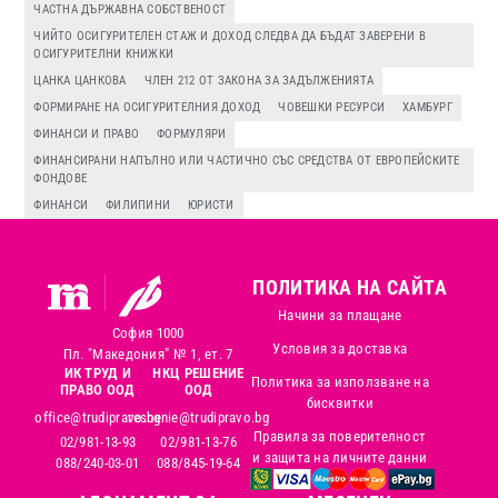
ЧАСТНА ДЪРЖАВНА СОБСТВЕНОСТ
ЧИЙТО ОСИГУРИТЕЛЕН СТАЖ И ДОХОД СЛЕДВА ДА БЪДАТ ЗАВЕРЕНИ В
ОСИГУРИТЕЛНИ КНИЖКИ
ЦАНКА ЦАНКОВА
ЧЛЕН 212 ОТ ЗАКОНА ЗА ЗАДЪЛЖЕНИЯТА
ФОРМИРАНЕ НА ОСИГУРИТЕЛНИЯ ДОХОД
ЧОВЕШКИ РЕСУРСИ
ХАМБУРГ
ФИНАНСИ И ПРАВО
ФОРМУЛЯРИ
ФИНАНСИРАНИ НАПЪЛНО ИЛИ ЧАСТИЧНО СЪС СРЕДСТВА ОТ ЕВРОПЕЙСКИТЕ
ФОНДОВЕ
ФИНАНСИ
ФИЛИПИНИ
ЮРИСТИ
ПОЛИТИКА НА САЙТА
Начини за плащане
София 1000
Условия за доставка
Пл. "Македония" № 1, ет. 7
ИК ТРУД И
НКЦ РЕШЕНИЕ
Политика за използване на
ПРАВО ООД
ООД
бисквитки
office@trudipravo.bg
reshenie@trudipravo.bg
Правила за поверителност
02/981-13-93
02/981-13-76
и защита на личните данни
088/240-03-01
088/845-19-64