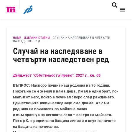
HOME
-
ИЗБРАНИ СТАТИИ
-
СЛУЧАЙ НА НАСЛЕДЯВАНЕ В ЧЕТВЪРТИ
НАСЛЕДСТВЕН РЕД
Случай на наследяване в
четвърти наследствен ред
Дайджест “Собственост и право”, 2021 г., кн. 05
ВЪПРОС: Наскоро почина наш роднина на 95 години.
Никога не се е женил и няма деца. Имал е един брат, по-
малък от него, който е починал скоро след раждането.
Единствените живи наследници сме двама. Аз съм
роднина на починалия по майчина линия
и съм правнук на неговата леля – сестра на майката.
Петър K. е роднина по бащина линия и е внук на чичото
на бащата на починалия.