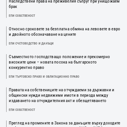
Наследствени права на преживелия съпруг при унищожаем
брак
ЕПИ СОБСТВЕНОСТ
Относно сроковете за безплатна обмяна на левовете в евро
и двойното обозначаване на цените
ЕПИ СЧЕТОВОДСТВО И ДАНЪЦИ
Съвместното господстващо положение и прекомерно
високите цени – новата посока на българското
конкурентно право
ЕПИ ТЪРГОВСКО ПРАВО И ОБЛИГАЦИОННО ПРАВО
Правата на собствениците на отчуждаеми за държавни и
общински нужди недвижими имоти в периода между
издаването на отчуждителния акт и обезщетяването
ЕПИ СОБСТВЕНОСТ
Преглед на промените в Закона за данъците върху доходите