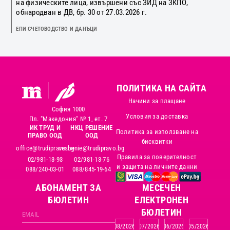
на физическите лица, извършени със ЗИД на ЗКПО,
обнародван в ДВ, бр. 30 от 27.03.2026 г.
ЕПИ СЧЕТОВОДСТВО И ДАНЪЦИ
ПОЛИТИКА НА САЙТА
Начини за плащане
София 1000
Условия за доставка
Пл. "Македония" № 1, ет. 7
ИК ТРУД И
НКЦ РЕШЕНИЕ
Политика за използване на
ПРАВО ООД
ООД
бисквитки
office@trudipravo.bg
reshenie@trudipravo.bg
Правила за поверителност
02/981-13-93
02/981-13-76
и защита на личните данни
088/240-03-01
088/845-19-64
АБОНАМЕНТ ЗА
MЕСЕЧЕН
БЮЛЕТИН
ЕЛЕКТРОНЕН
БЮЛЕТИН
08/2026
07/2026
06/2026
05/2026