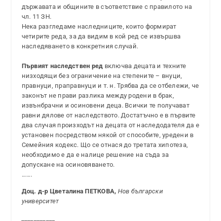
държавата и общините в съответствие с правилото на
чл. 11 ЗН.
Нека разгледаме наследниците, които формират
четирите реда, за да видим в кой ред се извършва
наследяването в конкретния случай.
Първият наследствен ред
включва децата и техните
низходящи без ограничение на степените – внуци,
правнуци, праправнуци и т. н. Трябва да се отбележи, че
законът не прави разлика между родени в брак,
извънбрачни и осиновени деца. Всички те получават
равни дялове от наследството. Достатъчно е в първите
два случая произходът на децата от наследодателя да е
установен посредством някой от способите, уредени в
Семейния кодекс. Що се отнася до третата хипотеза,
необходимо е да е налице решение на съда за
допускане на осиновяването.
…….
Доц. д-р Цветалина ПЕТКОВА,
Нов български
университет
___________