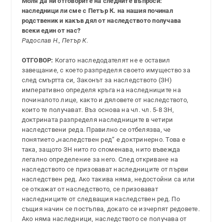
Моля да ни отговорите на следните въпроси:
наследници ли сме с Петър К. на нашия починал
родственик и какъв дял от наследството получава
всеки един от нас?
Радослав Н., Петър К.
ОТГОВОР:
Когато наследодателят не е оставил
завещание, с което разпределя своето имущество за
след смъртта си, Законът за наследството (ЗН)
императивно определя кръга на наследниците на
починалото лице, както и дяловете от наследството,
които те получават. Въз основа на чл. чл. 5-8 ЗН,
доктрината разпределя наследниците в четири
наследствени реда. Правилно се отбелязва, че
понятието „наследствен ред“ е доктринерно. Това е
така, защото ЗН нито го споменава, нито въвежда
легално определение за него. След откриване на
наследството се призовават наследниците от първи
наследствен ред. Ако такива няма, недостойни са или
се откажат от наследството, се призовават
наследниците от следващия наследствен ред. По
същия начин се постъпва, докато се изчерпят редовете.
Ако няма наследници, наследството се получава от