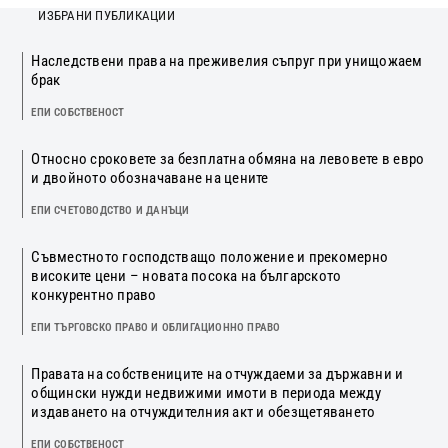
ИЗБРАНИ ПУБЛИКАЦИИ
Наследствени права на преживелия съпруг при унищожаем
брак
ЕПИ СОБСТВЕНОСТ
Относно сроковете за безплатна обмяна на левовете в евро
и двойното обозначаване на цените
ЕПИ СЧЕТОВОДСТВО И ДАНЪЦИ
Съвместното господстващо положение и прекомерно
високите цени – новата посока на българското
конкурентно право
ЕПИ ТЪРГОВСКО ПРАВО И ОБЛИГАЦИОННО ПРАВО
Правата на собствениците на отчуждаеми за държавни и
общински нужди недвижими имоти в периода между
издаването на отчуждителния акт и обезщетяването
ЕПИ СОБСТВЕНОСТ