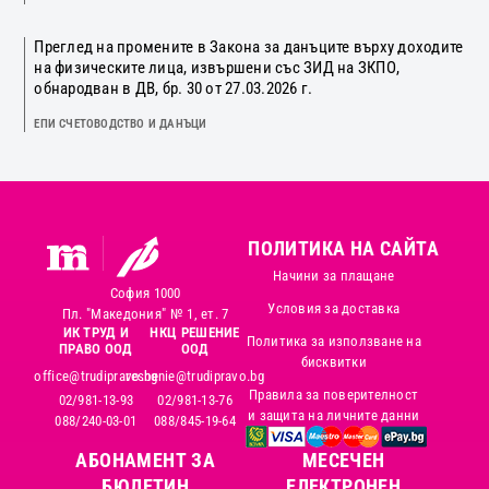
Преглед на промените в Закона за данъците върху доходите
на физическите лица, извършени със ЗИД на ЗКПО,
обнародван в ДВ, бр. 30 от 27.03.2026 г.
ЕПИ СЧЕТОВОДСТВО И ДАНЪЦИ
ПОЛИТИКА НА САЙТА
Начини за плащане
София 1000
Условия за доставка
Пл. "Македония" № 1, ет. 7
ИК ТРУД И
НКЦ РЕШЕНИЕ
Политика за използване на
ПРАВО ООД
ООД
бисквитки
office@trudipravo.bg
reshenie@trudipravo.bg
Правила за поверителност
02/981-13-93
02/981-13-76
и защита на личните данни
088/240-03-01
088/845-19-64
АБОНАМЕНТ ЗА
MЕСЕЧЕН
БЮЛЕТИН
ЕЛЕКТРОНЕН