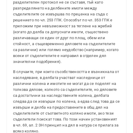
разделителен протокол не се съставя, тъй като
разпределянето на делбените имоти между
съделителите се извършва по преценка на съда с
решението по чл. 253 ГПК. Способът по чл. 353 ГПК е
приложим при невъзможност за теглене на жребий
(когато до делба са допуснати имоти, съществено
различаващи се един от друг по площ, обем или
стойност, а същевременно дяловете на съделителите
са различни) или голямо неудобство (например, когато
всеки от съделителите е направил в отделен дял
значителни подобрения).
В случаите, при които съсобствеността е възникнала от
наследяване, в делбата участват наследници от
различни колена и имотите не могат да се поделят на
толкова дялове, колкото са съделителите, но дяловете
са достатъчни за наследствените колена, делбата
следва да се извърши по колена, а едва след това да се
извърши и делба на предоставените в общ дял на
съделителите от съответното коляно имоти, ако тези
съделители поискат това. По този начин установеният
в чл. 69, ал. 2 ЗН принцип на дял в натура се прилага за
всяко коляно.