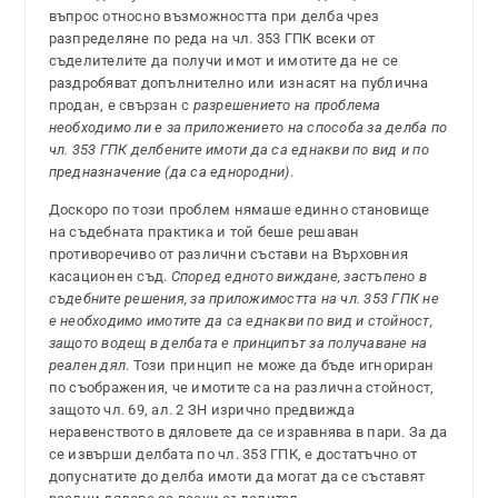
въпрос относно възможността при делба чрез
разпределяне по реда на чл. 353 ГПК всеки от
съделителите да получи имот и имотите да не се
раздробяват допълнително или изнасят на публична
продан, е свързан с
разрешението на проблема
необходимо ли е за приложението на способа за делба по
чл. 353 ГПК делбените имоти да са еднакви по вид и по
предназначение (да са еднородни)
.
Доскоро по този проблем нямаше единно становище
на съдебната практика и той беше решаван
противоречиво от различни състави на Върховния
касационен съд.
Според едното виждане, застъпено в
съдебните решения, за приложимостта на чл. 353 ГПК не
е необходимо имотите да са еднакви по вид и стойност,
защото водещ в делбата е принципът за получаване на
реален дял
. Този принцип не може да бъде игнориран
по съображения, че имотите са на различна стойност,
защото чл. 69, ал. 2 ЗН изрично предвижда
неравенството в дяловете да се изравнява в пари. За да
се извърши делбата по чл. 353 ГПК, е достатъчно от
допуснатите до делба имоти да могат да се съставят