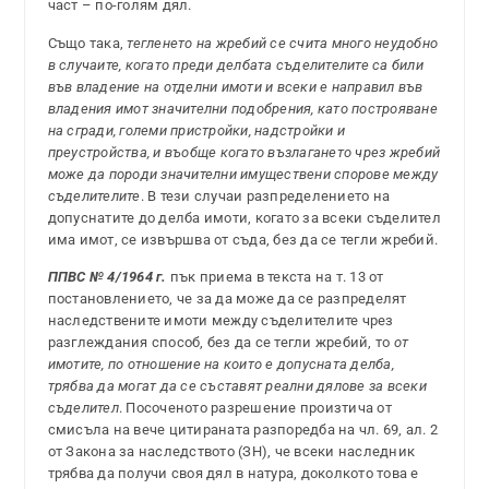
част – по-голям дял.
Също така,
тегленето на жребий се счита много неудобно
в случаите, когато преди делбата съделителите са били
във владение на отделни имоти и всеки е направил във
владения имот значителни подобрения, като построяване
на сгради, големи пристройки, надстройки и
преустройства, и въобще когато възлагането чрез жребий
може да породи значителни имуществени спорове между
съделителите
. В тези случаи разпределението на
допуснатите до делба имоти, когато за всеки съделител
има имот, се извършва от съда, без да се тегли жребий.
ППВС № 4/1964 г.
пък приема в текста на т. 13 от
постановлението, че за да може да се разпределят
наследствените имоти между съделителите чрез
разглеждания способ, без да се тегли жребий, то
от
имотите, по отношение на които е допусната делба,
трябва да могат да се съставят реални дялове за всеки
съделител
. Посоченото разрешение произтича от
смисъла на вече цитираната разпоредба на чл. 69, ал. 2
от Закона за наследството (ЗН), че всеки наследник
трябва да получи своя дял в натура, доколкото това е