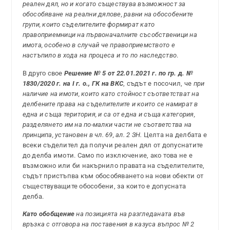
реален дял, но и когато съществува възможност за
обособяване на реални дялове, равни на обособените
групи, които съделителите формират като
правоприемници на първоначалните съсобственици на
имота, особено в случай че правоприемството е
настъпило в хода на процеса и то по наследство
.
В друго свое
Решение № 5 от 22.01.2021 г. по гр. д. №
1830/2020 г. на I г. о., ГК на ВКС
, съдът е посочил, че
при
наличие на имоти, които като стойност съответстват на
делбените права на съделителите и които се намират в
една и съща територия, и са от една и съща категория,
разделянето им на по-малки части не съответства на
принципа, установен в чл. 69, ал. 2 ЗН.
Целта на делбата е
всеки съделител да получи реален дял от допуснатите
до делба имоти. Само по изключение, ако това не е
възможно или би накърнило правата на съделителите,
съдът пристъпва към обособяването на нови обекти от
съществуващите обособени, за които е допусната
делба.
Като обобщение
на позицията на разгледаната във
връзка с отговора на поставения в казуса въпрос № 2