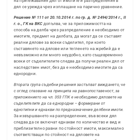
на притежавания дял от имотите и разпределения в
дял се урежда чрез изплащане на парично уравнение.
Решение № 111 от 20.10.2014 г. по гр. д. № 2494/2014 г., II
г. о., ГК на ВКС
допълва, че за приложимостта на
способа на делба чрез разпределение е необходимо от
имотите, предмет на делбата, да могат да се съставят
реални дялове за всеки съделител, при което
съставянето на дялове или тегленето на жребий да е
невъзможно или много неудобно, като същевременно
всеки от съделителите следва да получи реален дял от
наследствен имот, без да е необходимо имотите да са
еднородни.
Втората група съдебни решения застъпват виждането, че
с оглед спазване на принципа на равнопоставеност, за
приложението на чл. 353 ГПК е необходимо дяловете на
съделителите да са еднородни – формирани от
еднотипни и еднакви по предназначение делбени имоти.
За извършването на разпределение, във всеки дял
следва да се включат еднакви по количество и вид и
приблизително равни по стойност имоти, максимално
съответстващи по стойност на дяловете на