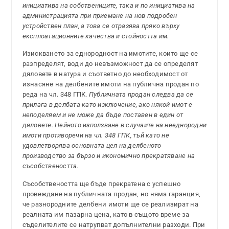
инициатива на собствениците, така и по инициатива на
администрацията при приемане на нов подробен
устройствен план, а това се отразява пряко върху
експлоатационните качества и стойността им.
Изискването за еднородност на имотите, които ще се
разпределят, води до невъзможност да се определят
дяловете в натура и съответно до необходимост от
изнасяне на делбените имоти на публична продан по
реда на чл. 348 ГПК.
Публичната продан следва да се
прилага в делбата като изключение, ако някой имот е
неподеляем и не може да бъде поставен в един от
дяловете. Нейното използване в случаите на нееднородни
имоти противоречи на чл. 348 ГПК, тъй като не
удовлетворява основната цел на делбеното
производство за бързо и икономично прекратяване на
съсобствеността.
Съсобствеността ще бъде прекратена с успешно
провеждане на публичната продан, но няма гаранция,
че разнородните делбени имоти ще се реализират на
реалната им пазарна цена, като в същото време за
съделителите се натрупват допълнителни разходи. При