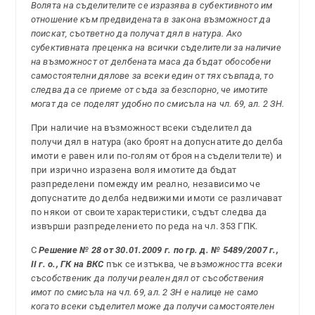
Волята на съделителите се изразява в субективното им
отношение към предвидената в закона възможност да
поискат, съответно да получат дял в натура. Ако
субективната преценка на всички съделители за наличие
на възможност от делбената маса да бъдат обособени
самостоятелни дялове за всеки един от тях съвпада, то
следва да се приеме от съда за безспорно, че имотите
могат да се поделят удобно по смисъла на чл. 69, ал. 2 ЗН.
При наличие на възможност всеки съделител да
получи дял в натура (ако броят на допуснатите до делба
имоти е равен или по-голям от броя на съделителите) и
при изрично изразена воля имотите да бъдат
разпределени помежду им реално, независимо че
допуснатите до делба недвижими имоти се различават
по някои от своите характеристики, съдът следва да
извърши разпределението по реда на чл. 353 ГПК.
С
Решение № 28 от 30.01.2009 г. по гр. д. № 5489/2007 г.,
II г. о., ГК на ВКС
пък се изтъква, че
възможността всеки
съсобственик да получи реален дял от съсобствения
имот по смисъла на чл. 69, ал. 2 ЗН е налице не само
когато всеки съделител може да получи самостоятелен