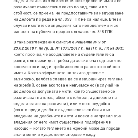
съделителите. Ако самостоятелните делбени имоти се
различават съществено както по вид, така и по
стойност, се приема, че предпоставките за извършване
на делбата по реда на чл. 353 ГПК не са налице. В тези
случаи имотите се определят като неподеляеми и се
изнасят на публична продан съгласно чл. 348 ГПК.
В така разглеждания смисъл е
Решение № 9 от
23.02.2018 г. по гр. д. № 1375/2017 г., на II г. о., ГК на ВКС
,
което посочва, че ако дяловете на съделителите са
равни, във всеки дял трябва да се включат еднакви по
количество и вид и приблизително равни по стойност
имоти. Когато оформянето на такива дялове е
възможно, делбата следва да се извърши чрез теглене
на жребий, освен ако това е невъзможно (в случай че
до делба са допуснати имоти, които съществено се
различават по площ, обем и стойност, а дяловете на
съделителите са различни), или много неудобно
(когато преди делбата съделителите са били във
владение на делбените имоти и всеки е направил във
владeния от него имот съществени подобрения и
изобщо – когато тегленето на жребий може да породи
значителни имуществени спорове между