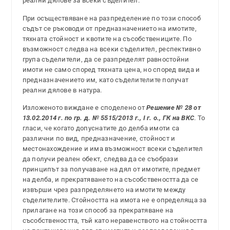
реални дялове за всеки съделител.
При осъществяване на разпределение по този способ
съдът се ръководи от предназначението на имотите,
тяхната стойност и квотите на съсобствениците. По
възможност следва на всеки съделител, респективно
група съделители, да се разпределят равностойни
имоти не само според тяхната цена, но според вида и
предназначението им, като съделителите получат
реални дялове в натура.
Изложеното виждане е споделено от
Решение № 28 от
13.02.2014 г. по гр. д. № 5515/2013 г., I г. о., ГК на ВКС
. То
гласи, че когато допуснатите до делба имоти са
различни по вид, предназначение, стойност и
местонахождение и има възможност всеки съделител
да получи реален обект, следва да се съобрази
принципът за получаване на дял от имотите, предмет
на делба, и прекратяването на съсобствеността да се
извърши чрез разпределянето на имотите между
съделителите. Стойността на имота не е определяща за
прилагане на този способ за прекратяване на
съсобствеността, тъй като неравенството на стойността