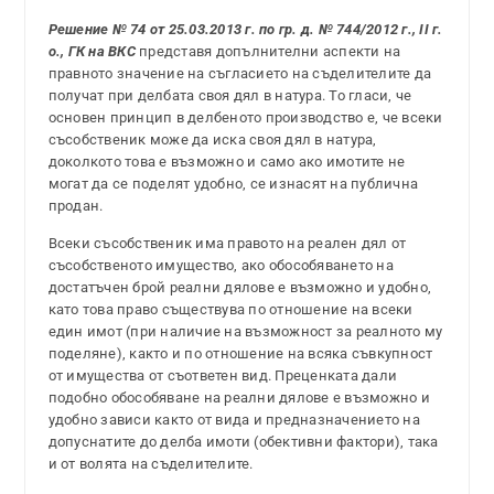
Решение № 74 от 25.03.2013 г. по гр. д. № 744/2012 г., II г.
о., ГК на ВКС
представя допълнителни аспекти на
правното значение на съгласието на съделителите да
получат при делбата своя дял в натура. То гласи, че
основен принцип в делбеното производство е, че всеки
съсобственик може да иска своя дял в натура,
доколкото това е възможно и само ако имотите не
могат да се поделят удобно, се изнасят на публична
продан.
Всеки съсобственик има правото на реален дял от
съсобственото имущество, ако обособяването на
достатъчен брой реални дялове е възможно и удобно,
като това право съществува по отношение на всеки
един имот (при наличие на възможност за реалното му
поделяне), както и по отношение на всяка съвкупност
от имущества от съответен вид. Преценката дали
подобно обособяване на реални дялове е възможно и
удобно зависи както от вида и предназначението на
допуснатите до делба имоти (обективни фактори), така
и от волята на съделителите.