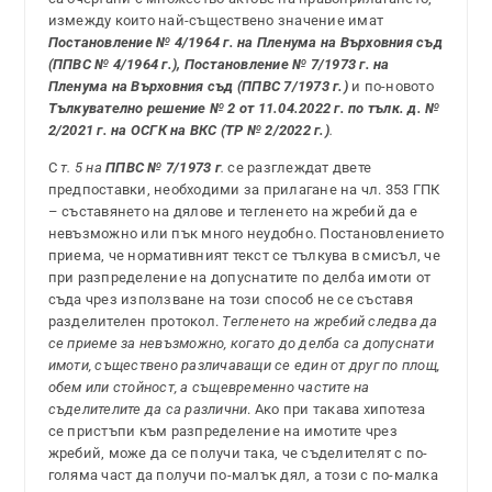
измежду които най-съществено значение имат
Постановление № 4/1964 г. на Пленума на Върховния съд
(ППВС № 4/1964 г.), Постановление № 7/1973 г. на
Пленума на Върховния съд (ППВС 7/1973 г.)
и по-новото
Тълкувателно решение № 2 от 11.04.2022 г. по тълк. д. №
2/2021 г. на ОСГК на ВКС (ТР № 2/2022 г.)
.
С
т. 5 на
ППВС № 7/1973 г
.
се разглеждат двете
предпоставки, необходими за прилагане на чл. 353 ГПК
– съставянето на дялове и тегленето на жребий да е
невъзможно или пък много неудобно. Постановлението
приема, че нормативният текст се тълкува в смисъл, че
при разпределение на допуснатите по делба имоти от
съда чрез използване на този способ не се съставя
разделителен протокол.
Тегленето на жребий следва да
се приеме за невъзможно, когато до делба са допуснати
имоти, съществено различаващи се един от друг по площ,
обем или стойност, а същевременно частите на
съделителите да са различни
. Ако при такава хипотеза
се пристъпи към разпределение на имотите чрез
жребий, може да се получи така, че съделителят с по-
голяма част да получи по-малък дял, а този с по-малка