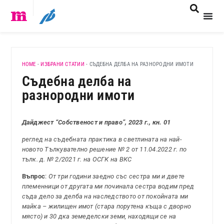
HOME
-
ИЗБРАНИ СТАТИИ
-
СЪДЕБНА ДЕЛБА НА РАЗНОРОДНИ ИМОТИ
Съдебна делба на
разнородни имоти
Дайджест “Собственост и право”, 2023 г., кн. 01
реглед на съдебната практика в светлината на най-
новото Тълкувателно решение № 2 от 11.04.2022 г. по
тълк. д. № 2/2021 г. на ОСГК на ВКС
Въпрос
:
От три години заедно със сестра ми и двете
племенници от другата ми починала сестра водим пред
съда дело за делба на наследството от покойната ми
майка – жилищен имот (стара порутена къща с дворно
място) и 30 дка земеделски земи, находящи се на