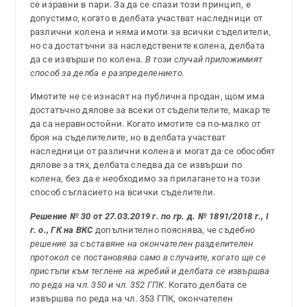
се изравни в пари. За да се спази този принцип, е
допустимо, когато в делбата участват наследници от
различни колена и няма имоти за всички съделители,
но са достатъчни за наследствените колена, делбата
да се извърши по колена.
В този случай приложимият
способ за делба е разпределението.
Имотите не се изнасят на публична продан, щом има
достатъчно дялове за всеки от съделителите, макар те
да са неравностойни. Когато имотите са по-малко от
броя на съделителите, но в делбата участват
наследници от различни колена и могат да се обособят
дялове за тях, делбата следва да се извърши по
колена, без да е необходимо за прилагането на този
способ съгласието на всички съделители.
Решение № 30 от 27.03.2019 г. по гр. д. № 1891/2018 г., I
г. о., ГК на ВКС
допълнително пояснява, че
съдебно
решение за съставяне на окончателен разделителен
протокол се постановява само в случаите, когато ще се
пристъпи към теглене на жребий и делбата се извършва
по реда на чл. 350 и чл. 352 ГПК
. Когато делбата се
извършва по реда на чл. 353 ГПК, окончателен