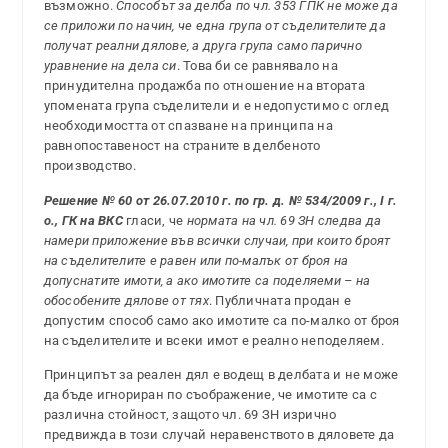
възможно.
Способът за делба по чл. 353 ГПК не може да
се приложи по начин, че една група от съделителите да
получат реални дялове, а друга група само парично
уравнение на дела си
. Това би се равнявало на
принудителна продажба по отношение на втората
упомената група съделители и е недопустимо с оглед
необходимостта от спазване на принципа на
равнопоставеност на страните в делбеното
производство.
Решение № 60 от 26.07.2010 г. по гр. д. № 534/2009 г., I г.
о., ГК на ВКС
гласи, че
нормата на чл. 69 ЗН следва да
намери приложение във всички случаи, при които броят
на съделителите е равен или по-малък от броя на
допуснатите имоти, а ако имотите са поделяеми – на
обособените дялове от тях
. Публичната продан е
допустим способ само ако имотите са по-малко от броя
на съделителите и всеки имот е реално неподеляем.
Принципът за реален дял е водещ в делбата и не може
да бъде игнориран по съображение, че имотите са с
различна стойност, защото чл. 69 ЗН изрично
предвижда в този случай неравенството в дяловете да