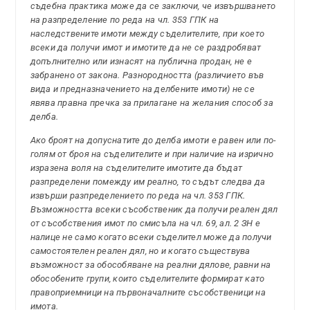
съдебна практика може да се заключи, че извършването
на разпределение по реда на чл. 353 ГПК на
наследствените имоти между съделителите, при което
всеки да получи имот и имотите да не се раздробяват
допълнително или изнасят на публична продан, не е
забранено от закона. Разнородността (различието във
вида и предназначението на делбените имоти) не се
явява правна пречка за прилагане на желания способ за
делба.
Ако броят на допуснатите до делба имоти е равен или по-
голям от броя на съделителите и при наличие на изрично
изразена воля на съделителите имотите да бъдат
разпределени помежду им реално, то съдът следва да
извърши разпределението по реда на чл. 353 ГПК.
Възможността всеки съсобственик да получи реален дял
от съсобствения имот по смисъла на чл. 69, ал. 2 ЗН е
налице не само когато всеки съделител може да получи
самостоятелен реален дял, но и когато съществува
възможност за обособяване на реални дялове, равни на
обособените групи, които съделителите формират като
правоприемници на първоначалните съсобственици на
имота.