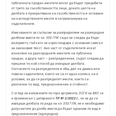
публичната продан имотите могат да бъдат придобити
от трето за съсобствеността лице, докато целта на
делбата е прекратяване на съсобствеността и оставане
на наследствените имоти в патримониума на
съделителите.
Изискването за съгласие за разпределяне на разнородни
делбени имоти по чл. 353 ГПК също не следва да бъде
възприето, тъй като не кореспондира с основния смисъл
на законовия текст.
Ако част от съделителите искат
изнасяне на разнородните имотите на публична
продан, а друга част – разпределение, съдът следва да
прецени по кой способ да извърши делбата.
Съгласието за разпределяне в общ дял на двама или
повече съделители, които не са от едно коляно, не е
условие, за да се разпределят имоти, които са
различни по вид, предназначение и стойност.
С оглед на изложените по-горе аргументи, ОСГК на ВКС се
е произнесъл с цитираното
ТР № 2/2022 г.
, че за да се
извърши делбата по реда на чл. 353 ГПК, не е необходимо
допуснатите до делба имоти да бъдат еднакви по вид и
предназначение (еднородни).