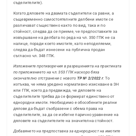
съделителите).
Когато дяловете на двамата съделители са равни, а
същевременно самостоятелните делбени имоти се
различават съществено както по вид, така и по
стойност, следва да се приеме, че предпоставките за
извършване на делбата по реда на чл. 350 ГПК не са
налице, поради което имотите, като неподеляеми,
следва да бъдат изнесени на публична продан
съгласно чл. 348 ГПК.
Изложените противоречия в разрешенията на практиката
по приложението на чл. 353 ГПК
наскоро
бяха
окончателно отстранени с новото
ТР № 2/2022 г
.
То
изтъква, че няма уредено нормативно изискване в ЗН
или ГПК, което да предвижда, че дяловете на
съделителите трябва да се формират единствено от
еднородни имоти. Необходимо е обособените реални
дялове да бъдат съобразени с обема права на
съделителите, за да се избегне парично уравнение на
дяловете на съделителите на значителна стойност.
Добавянето на предпоставка за еднородност на имотите