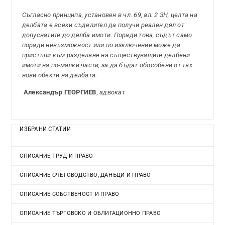
Съгласно принципа, установен в чл. 69, ал. 2 ЗН, целта на
делбата е всеки съделител да получи реален дял от
допуснатите до делба имоти. Поради това, съдът само
поради невъзможност или по изключение може да
пристъпи към разделяне на съществуващите делбени
имоти на по-малки части, за да бъдат обособени от тях
нови обекти на делбата.
Александър ГЕОРГИЕВ
,
адвокат
ИЗБРАНИ СТАТИИ
СПИСАНИЕ ТРУД И ПРАВО
СПИСАНИЕ СЧЕТОВОДСТВО, ДАНЪЦИ И ПРАВО
СПИСАНИЕ СОБСТВЕНОСТ И ПРАВО
СПИСАНИЕ ТЪРГОВСКО И ОБЛИГАЦИОННО ПРАВО