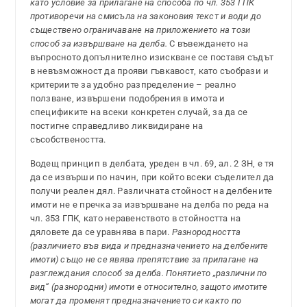
като условие за прилагане на способа по чл. 353 ГПК
противоречи на смисъла на законовия текст и води до
съществено ограничаване на приложението на този
способ за извършване на делба.
С въвеждането на
въпросното допълнително изискване се поставя съдът
в невъзможност да прояви гъвкавост, като съобрази и
критериите за удобно разпределение – реално
ползване, извършени подобрения в имота и
спецификите на всеки конкретен случай, за да се
постигне справедливо ликвидиране на
съсобствеността.
Водещ принцип в делбата, уреден в чл. 69, ал. 2 ЗН, е тя
да се извърши по начин, при който всеки съделител да
получи реален дял. Различната стойност на делбените
имоти не е пречка за извършване на делба по реда на
чл. 353 ГПК, като неравенството в стойността на
дяловете да се уравнява в пари.
Разнородността
(различието във вида и предназначението на делбените
имоти) също не се явява препятствие за прилагане на
разглеждания способ за делба.
Понятието „различни по
вид“ (разнородни) имоти е относително, защото имотите
могат да променят предназначението си както по