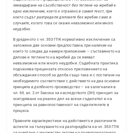
ликвидиране на съсобственост без теглене на жребий е
едно изключение, което е отразено в самия текст, при
което съдът разпределя дяловете без жребие само в
случаите, когато това се окаже невъзможно или много
неудобно
.
В уреденото с чл. 353 ГПК нормативно изключение са
заложени
две основни предпоставки, при наличие на
които то следва да намери приложение
– съставянето на
дялове и тегленето на жребий да се явяват
невъзможни или много неудобни. Съдебната практика
подчинява преценката относно приложението на
обсъждания способ за делба също така и с
постигане на
необходимото съответствие с действието на два основни
принципа в делбеното производство
– на залегналия в
чл. 69, ал. 2 от Закона за наследството (ЗН) принцип за
осигуряване на реален дял за всеки съделител и на
принципа за равнопоставеност на съделителите в
процеса.
Правните характеристики на действието и различните
аспекти на тълкуването на разпоредбата на чл. 353 ГПК
са очертани с множество актове на правоприлагането,