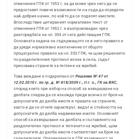
отменения ГПК от 1952 г, за да може чрез него да се
предоставят повече възможности на съда да определи
най-добрия начин, по който да се поделят имотите.
Впоследствие цитираният нормативен текст от
отменения ГПК от 1952 г. е възпроизведен чрез
разпоредбата на чл. 353 от сега действащия ГПК.
Основната задача на съдържащото се в него правило е
да уреди нормативно изключение от общото
процесуално правило на чл. 352 ГПК, че щом решението
по разделителния протокол влезе в сила, съдът
призовава страните за теглене на жребий.
Това виждане е подкрепено от
Решение № 47 от
12.02.2010 г. по гр. д. № 818/2009 г., II г. о., ГК на ВКС
,
според което при избор на способ за извършване на
делбата следва да се изхожда преди всичко от броя на
допуснатите до делба имоти и правата на страните,
както и да се отчете характерът, видът и стойността на
допуснатите до делба недвижими имоти. Основният
способ за извършване на делбата е съставянето на
разделителен протокол и тегленето на жребий, щом
допуснатите до делба имоти съответстват на броя на
съделителите.
Предвидената в ГПК възможност за