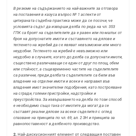
В резюме на съдържанието на най-важните за отговора
на поставения в казуса въпрос № 1 аспекти от
цитираната съдебна практика може да се посочи, че
условията съдът да извърши делба по реда на чл. 353
ГПК са броят на съделителите да е равен или по-малък от
броя на допуснатите имоти и съставянето на дялове и
тегленето на жребий да се явяват невъзможни или много
неудобни. Тегленето на жребий е невъзможно или
неудобно в случаите, когато до делба са допуснати имоти,
съществено различаващи се един от друг по площ, обем
или стойност, а същевременно частите на съделителите
са различни, преди делбата съделителите са били във
владение на отделни имоти и всеки е направил във
владения имот значителни подобрения, като построяване
на сгради, големи пристройки, надстройки и
преустройства. За извършването на делба по този способ
е необходимо също така от имотите да могат да се
съставят реални дялове за всеки съделител с оглед
спазване на принципа по чл. 69, ал. 2 ЗН и принципа за
равнопоставеност в делбеното производство.
2.
Най-дискусионният елемент от следващия поставен