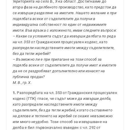
територията на село Б., Х-ка област. Достигнахме до
втора фаза на делбеното производство, като предстои да
се извърши разделяне на имотите. Нашето желание е при
подялбата всеки от съделителите да получи в
индивидуална собственост по един от недвижимите
имоти. Във връзка с изложеното, имам следните въпроси:
– Какви са условията съдът да извърши делбата по реда
на чл. 353 от Гражданския процесуален кодекс, като
разпредели наследствените имоти между съделителите,
без да тегли жребий?
– Възможно ли е при прилагане на този способ за
подялба всеки от съделителите да получи имот и имотите
да не се раздробяват допълнително или изнасят на
публична продан?
М. В., гр. Х.
1.
Разпоредбата на чл. 353 от Гражданския процесуален
кодекс (ГПК) гласи, че
съдът може да извърши делба,
като разпредели наследствените имоти между
съделителите, без да тегли жребий, когато съставянето
на дялове и тегленето на жребий се окаже невъзможно
или много неудобно
. Този способ за извършване на
делба е бил първоначално въведен с чл. 292 от