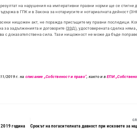
 резултат на нарушения на императивни правни норми ще се стигне 
съдържа в ГПК и в Закона за нотариусите и нотариалната дейност (ЗН
всеки нищожен акт, не поражда присъщите му правни последици. Ког
на за задълженията и договорите (
ЗЗД)
, удостоверената сделка няма
ва с доказателствена сила. Тази нищожност не може да бъде поправ
11/2019 г. на
списание „Собственост и право”
, както и в
ЕПИ „Собствено
СЛ
 2019 година