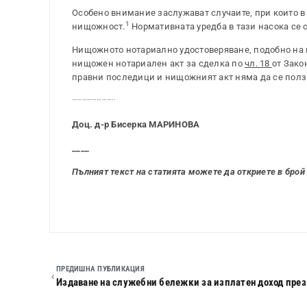
Особено внимание заслужават случаите, при които в
1
нищожност.
Нормативната уредба в тази насока се 
Нищожното нотариално удостоверяване, подобно на 
нищожен нотариален акт за сделка по
чл. 18
от Зако
правни последици и нищожният акт няма да се полз
……………………..
Доц. д-р Бисерка МАРИНОВА
____
Пълният текст на статията можете да откриете в брой 
ПРЕДИШНА ПУБЛИКАЦИЯ
Издаване на служебни бележки за изплатен доход през