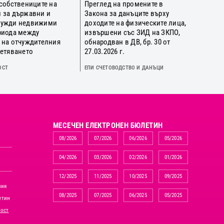
 собствениците на
Преглед на промените в
 за държавни и
Закона за данъците върху
нужди недвижими
доходите на физическите лица,
риода между
извършени със ЗИД на ЗКПО,
 на отчуждителния
обнародван в ДВ, бр. 30 от
щетяването
27.03.2026 г.
ОСТ
ЕПИ СЧЕТОВОДСТВО И ДАНЪЦИ
MЕСЕЧЕН ЕЛЕКТРОНЕН БЮЛЕТИН
08/2026
07/2026
06/2026
05/2026
04/2026
03/2026
02/2026
01/2026
12/2025
11/2025
10/2025
09/2025
ния
08/2025
07/2025
06/2025
05/2025
етин
ност