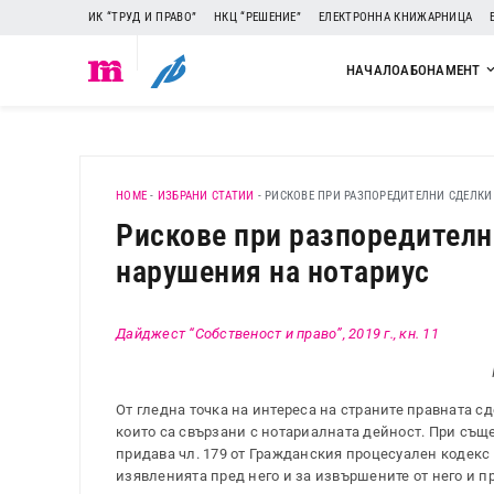
ИК “ТРУД И ПРАВО”
НКЦ “РЕШЕНИЕ”
ЕЛЕКТРОННА КНИЖАРНИЦА
НАЧАЛО
АБОНАМЕНТ
HOME
-
ИЗБРАНИ СТАТИИ
-
РИСКОВЕ ПРИ РАЗПОРЕДИТЕЛНИ СДЕЛКИ 
Рискове при разпоредителни
нарушения на нотариус
Дайджест “Собственост и право”, 2019 г., кн. 11
От гледна точка на интереса на страните правната с
които са свързани с нотариалната дейност. При същ
придава чл. 179 от Гражданския процесуален кодекс 
изявленията пред него и за извършените от него и п