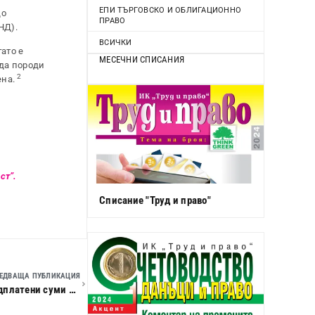
ЕПИ ТЪРГОВСКО И ОБЛИГАЦИОННО
до
ПРАВО
НД).
ВСИЧКИ
ато е
МЕСЕЧНИ СПИСАНИЯ
 да породи
2
ена.
ст”.
Списание "Труд и право"
ЕДВАЩА ПУБЛИКАЦИЯ
Срокът на погасителната давност при исковете за надплатени суми за лихви по договори за ипотечни кредити