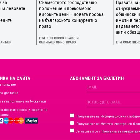
е за
Съвместното господстващо
Правата на
 на левовете
положение и прекомерно
отчуждаеми
о
високите цени – новата посока
общински 
цените
на българското конкурентно
имоти в пе
право
издаването
акт и обез
ЕПИ ТЪРГОВСКО ПРАВО И
ДАНЪЦИ
ОБЛИГАЦИОННО ПРАВО
ЕПИ СОБСТВЕН
ИКА НА САЙТА
АБОНАМЕНТ ЗА БЮЛЕТИН
а плащане
за доставка
 за използване на бисквитки
за поверителност и защита на
данни
Получаване на Информационни съобще
Получаване на Месечен електронен бюл
Съгласявам се с
Политика за поверител