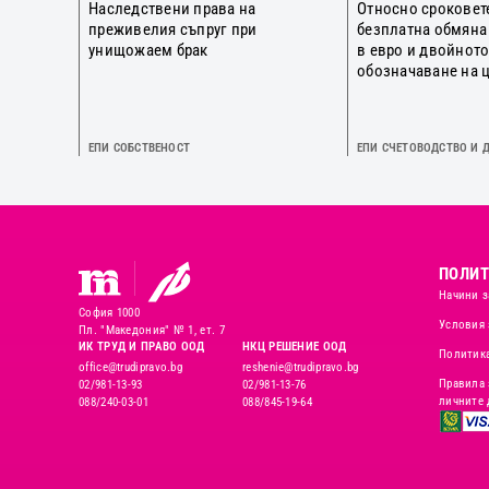
Наследствени права на
Относно сроковет
преживелия съпруг при
безплатна обмяна
унищожаем брак
в евро и двойнот
обозначаване на 
ЕПИ СОБСТВЕНОСТ
ЕПИ СЧЕТОВОДСТВО И 
ПОЛИТ
Начини з
София 1000
Условия 
Пл. "Македония" № 1, ет. 7
ИК ТРУД И ПРАВО ООД
НКЦ РЕШЕНИЕ ООД
Политика
office@trudipravo.bg
reshenie@trudipravo.bg
Правила 
02/981-13-93
02/981-13-76
личните 
088/240-03-01
088/845-19-64