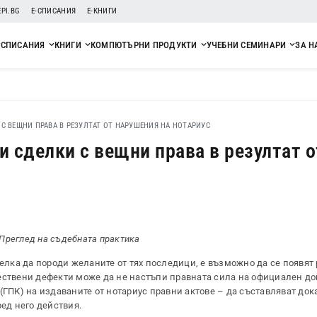
EPI.BG
Е-СПИСАНИЯ
Е-КНИГИ
СПИСАНИЯ
КНИГИ
КОМПЮТЪРНИ ПРОДУКТИ
УЧЕБНИ СЕМИНАРИ
ЗА Н
С ВЕЩНИ ПРАВА В РЕЗУЛТАТ ОТ НАРУШЕНИЯ НА НОТАРИУС
 сделки с вещни права в резултат о
Преглед на съдебната практика
делка да породи желаните от тях последици, е възможно да се появят 
ествени дефекти може да не настъпи правната сила на официален до
(ГПК) на издаваните от нотариус правни актове – да съставляват док
ред него действия.