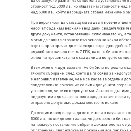
да се допусне разпит на свидетел за установяване на
стойност под 5000 лв., но общата им стойност е над 
над 5000 лв., който насрещната страна механично ра
При вероятност да става дума за два и повече отделн
насочат съда към верния извод дали свидетелските 
други документи, установяващи сключването му, а т
могъл да запита страната въз основа на какви обстоя
още на пръв прочит да изглежда неправдоподобно. Т
служебното начало по чл. 7 ГПК, като то би спомогна
оглед на преценката на съда дали да допусне свидет
Възможен е и друг вариант. Не би било погрешно съ
тяхното събиране, след което да ги обяви за недопус
е направил изявление, че не се касае за отделни дог
свидетелските показания са били допуснати погрешно
установило, че те са недопустими. Затова съдът има 
недопустими доказателствени средства във всеки еди
отправено допустимо доказателствено искане.
До същия извод следва да се стигне и в случаите, ко
5000 лв., но свидетелят заяви, че договорът е бил на
например от останалите събрани доказателства се ус
от страните), свидетелските показания все пак биха 