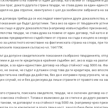
 сключването на повече от един договор, като всеки от твърдените до
този праг, докато другата страна твърди, че става дума за един-единс
зделя на два отделни, евентуално с цел да заобиколи забраната на за
и договора трябва да се изследват евентуални други доказателства, 
показания ще бъдат допустими. Така ако за един от твърдените устн
ака също и други доказателства (например извънсъдебно признание),
телства твърди, че става дума за повече от един договор, тъй като е
акова предварително съдействие от страна на съда е изцяло в синхр
ло за цялостното изчистване на фактическата страна на спора, при то
елските показания съгласно чл. 164 ГПК.
дът да допусне свидетелските показания съобразно твърденията, отп
тими и да не ги кредитира в крайния съдебен акт, ако в хода на разпи
овори, а за един-единствен договор на обща стойност над 5000 лв. Фак
, не значи, че съдът е длъжен след това да ги кредитира, ако впосл
достатъчна свобода да действа, без да е изправен пред угрозата, че 
н случай, но и без да рискува да лиши страните от правото им на з
гато страната, поискала свидетеля, твърди, че е сключен договор на 
 по-висока стойност. Тогава е възможно да се стигне и до друго развит
танови, че договорът е на стойност под 5000 лв. (например чрез при
могли да се кредитират в друга тяхна част, защото биха били допусти