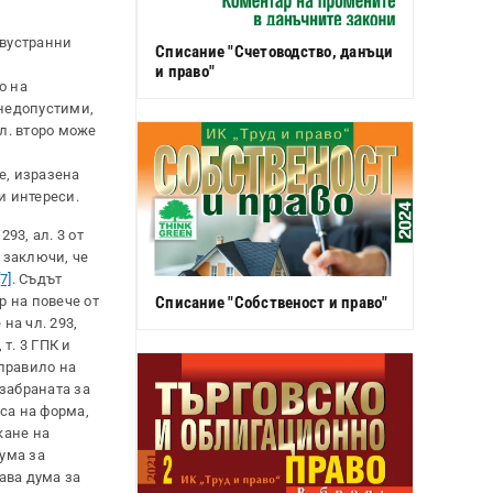
двустранни
Списание "Счетоводство, данъци
и право"
о на
 недопустими,
дл. второ може
е, изразена
и интереси.
93, ал. 3 от
 заключи, че
[7]
. Съдът
 на повече от
Списание "Собственост и право"
на чл. 293,
 т. 3 ГПК и
 правило на
забраната за
са на форма,
кане на
дума за
ава дума за