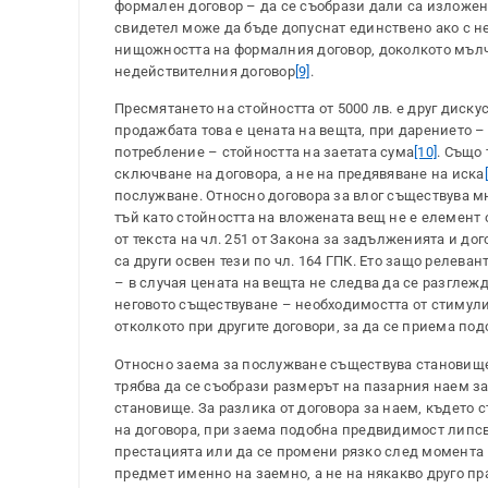
формален договор – да се съобрази дали са изложени 
свидетел може да бъде допуснат единствено ако с н
нищожността на формалния договор, доколкото мълчан
недействителния договор
[9]
.
Пресмятането на стойността от 5000 лв. е друг диску
продажбата това е цената на вещта, при дарението 
потребление – стойността на заетата сума
[10]
. Също 
сключване на договора, а не на предявяване на иска
послужване. Относно договора за влог съществува мн
тъй като стойността на вложената вещ не е елемент о
от текста на чл. 251 от Закона за задълженията и до
са други освен тези по чл. 164 ГПК. Ето защо релев
– в случая цената на вещта не следва да се разглеж
неговото съществуване – необходимостта от стимули
отколкото при другите договори, за да се приема по
Относно заема за послужване съществува становище,
трябва да се съобрази размерът на пазарния наем з
становище. За разлика от договора за наем, където
на договора, при заема подобна предвидимост липсва
престацията или да се промени рязко след момента 
предмет именно на заемно, а не на някакво друго пр