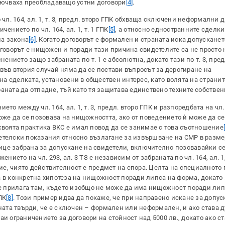
ключваха преобладаващо устни договори
[4]
.
 чл. 164, ал. 1, т. 3, предл. второ ГПК обхваща сключени неформални 
ението по чл. 164, ал. 1, т. 1 ГПК
[5]
, а относно едностранните сделки
на закона
[6]
. Когато договорът е формален и страната иска допусканет
оговорът е нищожен и поради тази причина свидетелите са не просто
нението защо забраната по т. 1 е абсолютна, докато тази по т. 3, пре
във втория случай няма да се постави въпросът за дерогиране на
 сделката, установени в обществен интерес, като волята на странит
аната да отпадне, тъй като тя защитава единствено техните собствен
о между чл. 164, ал. 1, т. 3, предл. второ ГПК и разпоредбата на чл. 2
може да се позовава на нищожността, ако от поведението ѝ може да се
своята практика ВКС е имал повод да се занимае с това съотношение
етелски показания относно възлагане за извършване на СМР в размер
лице забрана за допускане на свидетели, включително позовавайки се 
нието на чл. 293, ал. 3 ТЗ е независим от забраната по чл. 164, ал. 1,
ние, чиято действителност е предмет на спора. Целта на специалното
а в конкретна хипотеза на нищожност поради липса на форма, докато 
 се прилага там, където изобщо не може да има нищожност поради лип
ПК
[8]
. Този пример идва да покаже, че при направено искане за допус
аната твърди, че е сключен – формален или неформален, и ако става 
и ограничението за договори на стойност над 5000 лв., докато ако ст