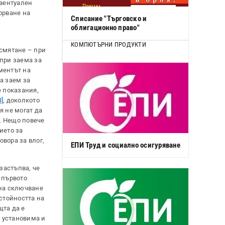
евентуален
орване на
Списание "Търговско и
облигационно право"
КОМПЮТЪРНИ ПРОДУКТИ
есмятане – при
 при заема за
оментът на
за заем за
е показания,
3]
, доколкото
я не могат да
щ. Нещо повече
ието за
вора за влог,
ЕПИ Труд и социално осигуряване
 застъпва, че
 първото
 на сключване
стойността на
щта да е
о установима и