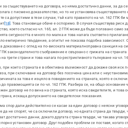
ри за съществуването на договора, но няма достатъчно данни, за да с
зполага с писмено доказателство, но то не установява съществуването 
е са допустими в тези случаи, тъй като правилото на чл. 162 ГПК би 
пит
[18]
. Това становище обаче е оспоримо. В случая съществува риск 
во, което съгласно чл. 165, ал. 2 ГПК може да бъде ползвано само за
ията сигурността е много по-малка и това налага съответно прилагане 
цяло емпирично твърдение, а опитът не показва подобна зависимост. 
а доказване с оглед на по-високата материалноправна санкция на с
торо ГПК законодателното съображение е свързано с грижата на странат
на трети страни и това налага по-рестриктивното тълкуване на чл. 165
и, при които страната е в обективна възможност да докаже своя иск п
отеза, при сключване на договор без посочена цена или с неустановим
ричината за това е изцяло в поведението на страната, която е сключи
до правомощията си по чл. 162 ГПК. Разбира се, на общо основание чл
ен договор не по вина на страната, която иска свидетелите, и това о
страна, искаща допускането на свидетелски показания.
има спор дали действително се касае за един договор с неясни уговор
 да не спорят, че са сключили договор, но едната страна да твърди,
ват достатъчно данни, докато другата страна твърди, че такава уговор
порно установен договор. Друг подобен проблем се поставя, когато с