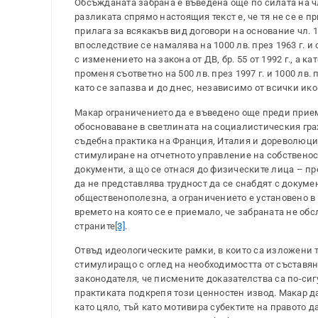
Обсъжданата забрана е въведена още по силата на чл. 
разликата спрямо настоящия текст е, че тя не се е пр
прилага за всякакъв вид договори на основание чл. 133
впоследствие се намалява на 1000 лв. през 1963 г. и 
с изменението на закона от ДВ, бр. 55 от 1992 г., а 
променя съответно на 500 лв. през 1997 г. и 1000 лв.
като се запазва и до днес, независимо от всички и
Макар ограничението да е въведено още преди приема
обосноваване в светлината на социалистическия гр
съдебна практика на Франция, Италия и дореволюционн
стимулиране на отчетното управление на собственос
документи, а що се отнася до физическите лица – пр
да не представлява трудност да се снабдят с докуме
общественополезна, а ограничението е установено в
времето на която се е приемало, че забраната не об
страните
[3]
.
Отвъд идеологическите рамки, в които са изложени т
стимулиращо с оглед на необходимостта от съставян
законодателя, че писмените доказателства са по-сиг
практиката подкрепя този ценностен извод. Макар да
като цяло, тъй като мотивира субектите на правото 