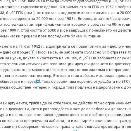
171, ал. 3 от Закона за гражданското съдопроизводство (ЗГС) от 1930
илагала за търговските сделки. С приемането на ГПК от 1952 г. забран
, б. „б“ ГПК (отм.), но прагът за недопустимост се измества на 20 000
отново се връща на 20 000 лв. през 1983 г. Впоследствие той се фиксир
като последица от хиперинфлационните процеси в средата на 90-те годи
 през 1999 г. Стойността от 5000 лв. се завръща с приемането на дейс
кономически процеси през последните близо 15 години.
нето на ГПК от 1952 г., в доктрината се правят опити за идеологиче
аждански процес
[1]
. Посочва се, че забраната съгласно ЗГС отразява 
а Русия, докато в контекста на чл. 133, б. „б“ ГПК забраната служи 
тта от социалистическите организации чрез създаването на достове
еодоляването на масовата неграмотност от социализма е направило та
нт, когато сключват договор. Ето защо тази забрана изглежда адекват
 обществен интерес
[2]
. Това се различава коренно от уредбата по ЗГС (
служва обществен интерес и поради това подлежи на дерогиране с до
ези аргументи, трябва да се отбележи, че действително ограничение
е на документи, като в разпоредбата може да се забележи ценностна
урни и се ползват с по-висока доказателствена стойност, независим
 се касае за процесуална забрана, тя има широко значение за гражд
да защитят своевременно своите права, а така също да предотвратят е