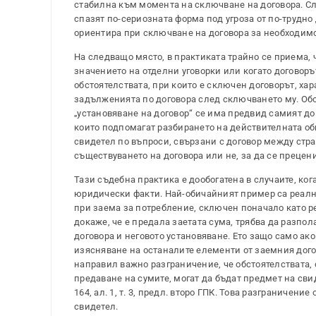
стабилна към момента на сключване на договора. Сл
спазят по-сериозната форма под угроза от по-трудно
ориентира при сключване на договора за необходимо
На следващо място, в практиката трайно се приема, че 
значението на отделни уговорки или когато договоръ
обстоятелствата, при които е сключен договорът, ха
задълженията по договора след сключването му. Обос
„установяване на договор“ се има предвид самият до
които подпомагат разбирането на действителната общ
свидетел по въпроси, свързани с договор между стран
съществуването на договора или не, за да се прецен
Тази съдебна практика е дообогатена в случаите, ко
юридически факти. Най-обичайният пример са реалн
при заема за потребление, сключен поначало като реа
докаже, че е предала заетата сума, трябва да разпол
договора и неговото установяване. Ето защо само ак
изясняване на останалите елементи от заемния догов
направил важно разграничение, че обстоятелствата,
предаване на сумите, могат да бъдат предмет на сви
164, ал. 1, т. 3, предл. второ ГПК. Това разграниче
свидетел.