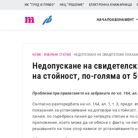
ИК “ТРУД И ПРАВО”
НКЦ “РЕШЕНИЕ”
ЕЛЕКТРОННА КНИЖАРНИЦА
НАЧАЛО
АБОНАМЕНТ
HOME
-
ИЗБРАНИ СТАТИИ
-
НЕДОПУСКАНЕ НА СВИДЕТЕЛСКИ ПОКАЗАН
Недопускане на свидетелск
на стойност, по-голяма от 5
Проблеми при прилагането на забраната по чл. 164, ал.
Съгласно разпоредбата на чл. 164, ал. 1, т. 3, предл
показания за установяване на договори на стойност,
линия, по съребрена линия до четвърта степен и по 
приложение, което може да се обясни с факта, че ли
решаването на този спор зависи от установяването 