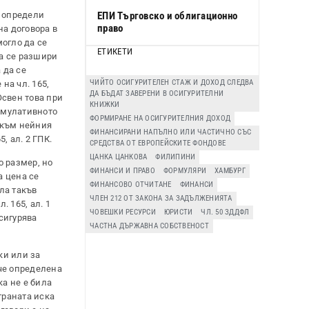
е определи
ЕПИ Търговско и облигационно
право
на договора в
могло да се
ЕТИКЕТИ
да се разшири
 да се
ЧИЙТО ОСИГУРИТЕЛЕН СТАЖ И ДОХОД СЛЕДВА
на чл. 165,
ДА БЪДАТ ЗАВЕРЕНИ В ОСИГУРИТЕЛНИ
Освен това при
КНИЖКИ
имулативното
ФОРМИРАНЕ НА ОСИГУРИТЕЛНИЯ ДОХОД
а към нейния
ФИНАНСИРАНИ НАПЪЛНО ИЛИ ЧАСТИЧНО СЪС
, ал. 2 ГПК.
СРЕДСТВА ОТ ЕВРОПЕЙСКИТЕ ФОНДОВЕ
ЦАНКА ЦАНКОВА
ФИЛИПИНИ
о размер, но
ФИНАНСИ И ПРАВО
ФОРМУЛЯРИ
ХАМБУРГ
а цена се
ФИНАНСОВО ОТЧИТАНЕ
ФИНАНСИ
ла такъв
ЧЛЕН 212 ОТ ЗАКОНА ЗА ЗАДЪЛЖЕНИЯТА
. 165, ал. 1
ЧОВЕШКИ РЕСУРСИ
ЮРИСТИ
ЧЛ. 50 ЗДДФЛ
сигурява
ЧАСТНА ДЪРЖАВНА СОБСТВЕНОСТ
ки или за
 че определена
ка не е била
траната иска