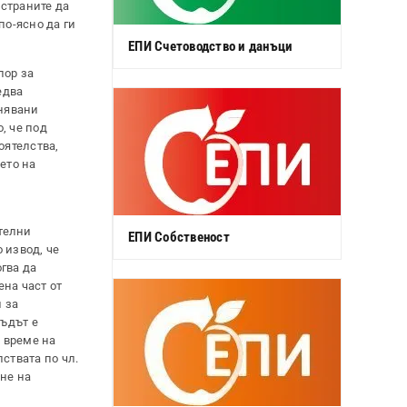
страните да
по-ясно да ги
ЕПИ Счетоводство и данъци
пор за
едва
лнявани
, че под
оятелства,
ето на
ителни
ЕПИ Собственост
 извод, че
огва да
ена част от
 за
съдът е
 време на
ствата по чл.
ане на