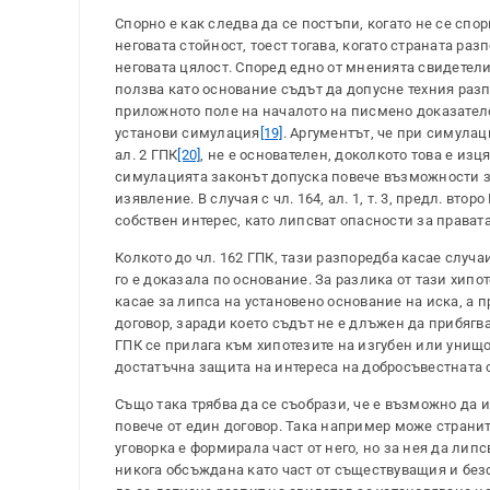
Спорно е как следва да се постъпи, когато не се спо
неговата стойност, тоест тогава, когато страната ра
неговата цялост. Според едно от мненията свидетелит
ползва като основание съдът да допусне техния раз
приложното поле на началото на писмено доказателст
установи симулация
[19]
. Аргументът, че при симулац
ал. 2 ГПК
[20]
, не е основателен, доколкото това е из
симулацията законът допуска повече възможности з
изявление. В случая с чл. 164, ал. 1, т. 3, предл. в
собствен интерес, като липсват опасности за правата 
Колкото до чл. 162 ГПК, тази разпоредба касае случа
го е доказала по основание. За разлика от тази хип
касае за липса на установено основание на иска, а п
договор, заради което съдът не е длъжен да прибягва 
ГПК се прилага към хипотезите на изгубен или унищож
достатъчна защита на интереса на добросъвестната 
Също така трябва да се съобрази, че е възможно да 
повече от един договор. Така например може страните
уговорка е формирала част от него, но за нея да липс
никога обсъждана като част от съществуващия и безс