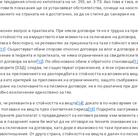
твърдения относно хипотезата на чл. 293, ал. 3 ТЗ. Ако това е така, 
еговите показания ще се установяват обстоятелства, сочещи на неосп
ието на страната не е достатъчно, за да се стигне до саниране на
сионен въпрос в практиката. При някои договори тя не е трудна за пр
– стойността на имуществото към момента на сключване на договора,
така е безспорно, че релевантен за преценката на тази стойност е м
[11]
. Съществуват обаче спорове относно договора за влог и договора 
ение в теорията и практиката, че няма ограничения за свидетелскит
т договора за влог
[12]
. По-обосновано обаче е обратното становище
[1
говорите (ЗЗД) следва, че съществуват ограничения, а тези ограничени
антна за приложението на разпоредбата е стойността на вложената ве
да като критерий за приложение на ограничението, защото съображен
ране на сключването на писмени договори, не е по-различна при дого
добно изключение единствено за тях.
 че релевантна е стойността на вещта
[14]
, докато в по-ново време се
а ползване на вещта през съответния период
[15]
. Подкрепа заслужава
 страните разполагат с предвидимост за неговия размер към момента
 и пазарният наем би могъл да не отговаря на техните очаквания за 
на сключване на договора, като дори е възможно по тази причина ве
авоотношение. От друга страна, стойността на вещта е далеч по-лесн