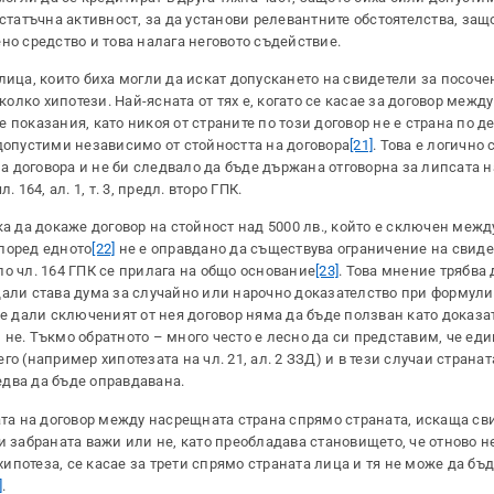
статъчна активност, за да установи релевантните обстоятелства, защ
но средство и това налага неговото съдействие.
лица, които биха могли да искат допускането на свидетели за посоче
колко хипотези. Най-ясната от тях е, когато се касае за договор межд
показания, като никоя от страните по този договор не е страна по де
 допустими независимо от стойността на договора
[21]
. Това е логично 
 на договора и не би следвало да бъде държана отговорна за липсата 
164, ал. 1, т. 3, предл. второ ГПК.
а да докаже договор на стойност над 5000 лв., който е сключен между
поред едното
[22]
не е оправдано да съществува ограничение на свиде
о чл. 164 ГПК се прилага на общо основание
[23]
. Това мнение трябва 
дали става дума за случайно или нарочно доказателство при формули
ае дали сключеният от нея договор няма да бъде ползван като доказа
не. Тъкмо обратното – много често е лесно да си представим, че еди
 (например хипотезата на чл. 21, ал. 2 ЗЗД) и в тези случаи страната
два да бъде оправдавана.
ата на договор между насрещната страна спрямо страната, искаща сви
и забраната важи или не, като преобладава становището, че отново н
 хипотеза, се касае за трети спрямо страната лица и тя не може да б
]
.