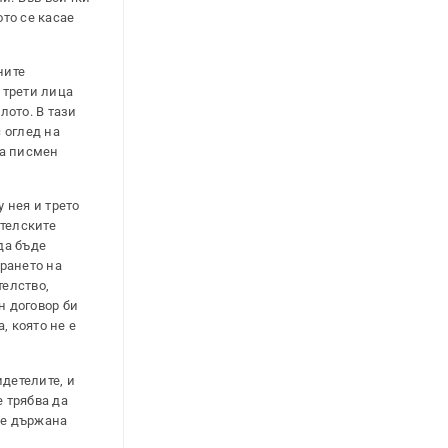
ото се касае
ните
у трети лица
лото. В тази
с оглед на
на писмен
 нея и трето
телските
да бъде
рането на
телство,
н договор би
, която не е
детелите, и
е трябва да
ъде държана