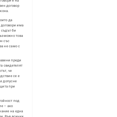
говори е на
твен договор
кона.
които да
и договори има
 съдът би
 възможно това
он със
ва не само с
равени преди
та свидетелят
тът, че
едствие се е
ще допусне
ащита при
стойност под
ие – ако
знание на една
ми. Във всички