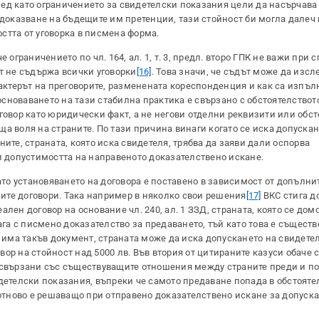
ед като ограничението за свидетелски показания цели да насърчава 
 доказване на бъдещите им претенции, тази стойност би могла далеч 
стта от уговорка в писмена форма.
ограничението по чл. 164, ал. 1, т. 3, предл. второ ГПК не важи при с
т не съдържа всички уговорки
[16]
. Това значи, че съдът може да изсл
рактерът на преговорите, разменената кореспонденция и как са изпъ
новаването на тази стабилна практика е свързано с обстоятелството
говор като юридически факт, а не негови отделни реквизити или обст
а воля на страните. По тази причина винаги когато се иска допускан
ите, страната, която иска свидетеля, трябва да заяви дали оспорва
и допустимостта на направеното доказателствено искане.
гато установяването на договора е поставено в зависимост от допълн
ите договори. Така например в няколко свои решения
[17]
ВКС стига до
лен договор на основание чл. 240, ал. 1 ЗЗД, страната, която се дом
ага с писмено доказателство за предаването, тъй като това е съществ
о има такъв документ, страната може да иска допускането на свидетел
ор на стойност над 5000 лв. Във втория от цитираните казуси обаче 
 свързани със съществуващите отношения между страните преди и по
детелски показания, въпреки че самото предаване попада в обстоятел
ние отново е решаващо при отправено доказателствено искане за допуск