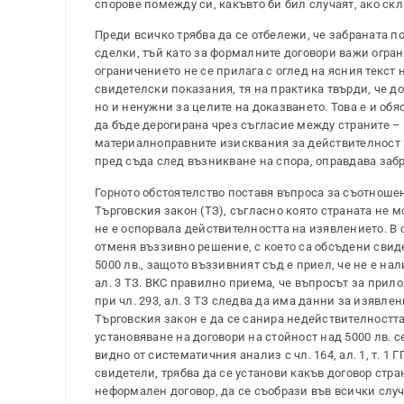
спорове помежду си, какъвто би бил случаят, ако с
Преди всичко трябва да се отбележи, че забраната по
сделки, тъй като за формалните договори важи огранич
ограничението не се прилага с оглед на ясния текст 
свидетелски показания, тя на практика твърди, че д
но и ненужни за целите на доказването. Това е и обяс
да бъде дерогирана чрез съгласие между страните – 
материалноправните изисквания за действителност на
пред съда след възникване на спора, оправдава забр
Горното обстоятелство поставя въпроса за съотношениет
Търговския закон (ТЗ), съгласно която страната не 
не е оспорвала действителността на изявлението. В 
отменя въззивно решение, с което са обсъдени свид
5000 лв., защото въззивният съд е приел, че не е на
ал. 3 ТЗ. ВКС правилно приема, че въпросът за приложе
при чл. 293, ал. 3 ТЗ следва да има данни за изявле
Търговския закон е да се санира недействителностт
установяване на договори на стойност над 5000 лв.
видно от систематичния анализ с чл. 164, ал. 1, т. 1 Г
свидетели, трябва да се установи какъв договор стр
неформален договор, да се съобрази във всички случа