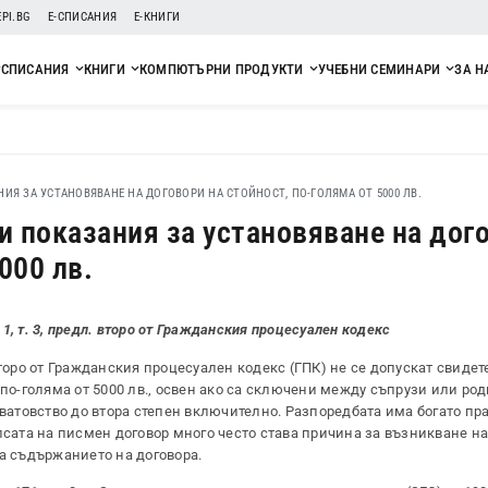
EPI.BG
Е-СПИСАНИЯ
Е-КНИГИ
СПИСАНИЯ
КНИГИ
КОМПЮТЪРНИ ПРОДУКТИ
УЧЕБНИ СЕМИНАРИ
ЗА Н
ИЯ ЗА УСТАНОВЯВАНЕ НА ДОГОВОРИ НА СТОЙНОСТ, ПО-ГОЛЯМА ОТ 5000 ЛВ.
и показания за установяване на дог
000 лв.
 1, т. 3, предл. второ от Гражданския процесуален кодекс
. второ от Гражданския процесуален кодекс (ГПК) не се допускат свиде
 по-голяма от 5000 лв., освен ако са сключени между съпрузи или ро
сватовство до втора степен включително. Разпоредбата има богато пр
псата на писмен договор много често става причина за възникване на 
на съдържанието на договора.