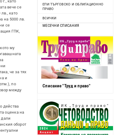
 г., като
ЕПИ ТЪРГОВСКО И ОБЛИГАЦИОННО
ата вече се
ПРАВО
 лв., като
ВСИЧКИ
а на 5000 лв.
ни се
МЕСЕЧНИ СПИСАНИЯ
тващия ГПК,
ското му
тогавашната
за
рни
ка, че за тях
на и
отм.), по
Списание "Труд и право"
говор между
то действа
та оценка на
о дали
анския оборот
вентуални