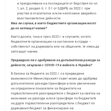
и преодоляване на последиците от бедствия по чл.
1, ал. 2, раздел ІІ, т. 5.1 от ЗДБРБ за 2022 г. при
участие в спасителни и/или неотложни аварийно-
възстановителни дейности.
Има ли случаи, в които бюджетните организации могат
да не заплащат наеми?
Както досега, така и през 2022 г. в случаите, когато
бюджетните организации са настанени в сгради –
собственост на държавата или на общините, те няма да
заплащат наеми.
Предвидено ли е одобряване на допълнителни разходи за
дейности, свързани с COVID-19 и войната в Украйна?
В Закона за бюджета за 2022 г. са предвидени
възможности Министерският съвет може да одо­брява
допълнителни разходи/трансфери и/или увеличение
на определени показатели за бюджетите на
първостепенните разпоредители с бюджет за сметка на
икономии на разходи и/или трансфери по бюджетите
на други пър­востепенни разпоредители с бюджет по
дър­жавния бюджет за финансиране на: