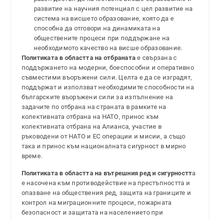
развитие на научния потенциал с цел развитие на
система на висшето образование, която да е
способна да отговори на динамиката на
обществените процеси при поддържане на
необходимото качество на висше образование.
Политиката в областта на отбраната
е свързана с
поддържането на модерни, боеспособни и оперативно
съвместими въоръжени сили. Целта е да се изградят,
поддържат и използват необходимите способности на
българските въоръжени сили за изпълнение на
задачите по отбрана на страната в рамките на
колективната отбрана на НАТО, принос към
колективната отбрана на Алианса, участие в
ръководени от НАТО и ЕС операции и мисии, а също
така и принос към националната сигурност в мирно
време.
Политиката в областта на вътрешния ред и сигурностт
а
е насочена към противодействие на престъпността и
опазване на обществения ред, защита на границите и
контрол на миграционните процеси, пожарната
безопасност и защитата на населението при