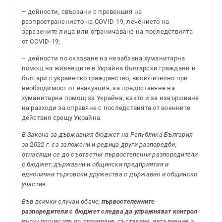
– дейности, свързани с превенция на
разпространението на COVID-19, лечението на
заразените лица или ограничаване на последствията
от COVID-19;
– дейности по оказване на незабавна хуманитарна
помощ на живеещите в Украйна български граждани и
българи с украинско гражданство, вклю­чително при
необходимост от евакуация, за предоставяне на
хуманитарна помощ за Украйна, както и за извършване
на разходи за справяне с последствията от военните
действия срещу Украйна.
В Закона за държавния бюджет на Република България
за 2022 г. са заложени и редица други разпоредби,
отнасящи се до съответни първостепенни разпоредители
с бюджет, държавни и общински предприятия и
еднолични търговски дружества с държавно и общинско
участие.
Във всички случаи обаче,
първостепенните
разпоредители с бюджет следва да упражняват контрол
върху процесите по планиране, съставяне, изпълнение и