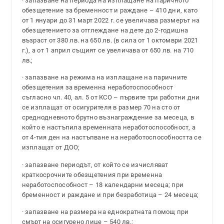
· запазване на периода на изплащане на паричното
обезщетение за бременност и раждане – 410 дни, като
от 1 януари до 31 март 2022 г. се увеличава размерът на
обезщетението за отглеждане на дете до 2-годишна
възраст от 380 лв. на 650 лв. (в сила от 1 октомври 2021
г.), а от 1 април същият се увеличава от 650 лв. на 710
лв.;
· запазване на режима на изплащане на паричните
обезщетения за временна неработоспособност
съгласно чл. 40, ал. 5 от КСО – първите три работни дни
се изплащат от осигурителя в размер 70 на сто от
среднодневното брутно възнаграждение за месеца, в
който е настъпила временната неработоспособност, а
от 4-тия ден на настъпване на неработоспособността се
изплащат от ДОО;
· запазване периодът, от който се изчисляват
краткосрочните обезщетения при временна
неработоспособност – 18 календарни месеца; при
бременност и раждане и при безработица – 24 месеца;
· запазване на размера на еднократната помощ при
смърт на осигурено лице – 540 лв.;