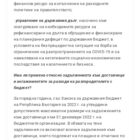
финансов ресурс за изпълнение на разходните
политики на правителството;
·
управление на държавния дълг
, насочено към
осигуряване на необходимите ресурси за
рефинансиране на дълга в обръщение и финансиране
на планирания дефицит по държавния бюджет, в
условията на безпрецедентна ситуация на борба за
ограничение на разпространението на COVID-19 и за
намаляване на негативните социално-икономически
последствия за населението и бизнеса.
Има ли промяна относно задълженията към доставчици
и ангажиментите за разходи на разпоредителите с
бюджет?
За поредна година, със Закона за държавния бюджет
на Република България за 2022 г. са утвърдени
допустимите максимални размери на задълженията
към доставчици към 31 декември 2022 г. на
бюджетните организации. В обхвата на тези
задължения се включват всички задължения към
доставчици, които подлежат на плащане и отчитане по