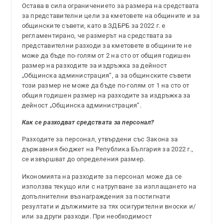
Остава в сила ограничението за размера на средствата
за представителни цели за кметовете на общините и за
общинските съвети, като в ЗДБРБ за 2022 г. е
регламентирано, че размерът на средствата за
представителни разходи за кметовете в общините не
може да бъде по-голям от 2 на сто от общия годишен
размер на разходите за издръжка за дейност
„Общинска администрация“, а за общинските съвети
този размер не може да бъде по-голям от 1 на сто от
общия годишен размер на разходите за издръжка за
дейност „Общинска администрация“.
Как се разходват средствата за персонал?
Разходите за персонал, утвърдени със Закона за
държавния бюджет на Република България за 2022 г.,
се извършват до определения размер.
Икономията на разходите за персонал може да се
използва текущо или с натрупване за изплащането на
допълнителни възнаграждения за постигнати
резултати и дължимите за тях осигурителни вноски и/
или за други разходи. При необходимост