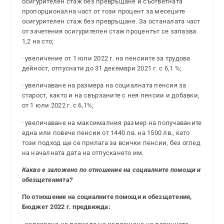
осигурителен стаж без превръщане и съответната
пропорционална част от този процент за месеците
осигурителен стаж без превръщане. За останалата част
от зачетения осигурителен стаж процентът се запазва
1,2 на сто;
· увеличение от 1 юли 2022 г. на пенсиите за трудова
дейност, отпуснати до 31 декември 2021 г. с 6,1 %;
· увеличаване на размера на социалната пенсия за
старост, както и на свързаните с нея пенсии и добавки,
от 1 юли 2022 г. с 6,1%;
· увеличаване на максималния размер на получаваните
една или повече пенсии от 1440 лв. на 1500 лв., като
този подход ще се прилага за всички пенсии, без оглед
на началната дата на отпускането им.
Какво е заложено по отношение на социалните помощи и
обезщетенията?
По отношение на социалните помощи и обезщетения,
Бюджет 2022 г. предвижда: