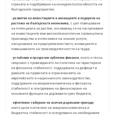
страната и подобряване на конкурентоспособността на
българските предприятия;
·
развитие на инвестициите и иновациите в подкрепа на
растежа на българската икономика,
с цел повишаване
на потенциала за растеж, основаващ се на насърчаване
на инвестициите във високотехнологични промишлени
производства и интензивни на знание услуги,
насърчаване на предприемачеството, иновациите и
повишаването на производителността на труда;
·
устойчиви и прозрачни публични финанси
, което е тясно
свързано с провеждането на политика на гарантиране
на фискална стабилност, поддържане на дефицит в
рамките на правилата и ограниченията на
европейското и националното законодателство,
поддържане на макроикономическа и фискална
стабилност и осигуряване на финансиране на
основните функции на държавата чрез бюджета;
·
ефективно събиране на всички държавни приходи
,
което цели постигане на макроикономическа и
бюджетна стабилност и осигуряване на необходимия