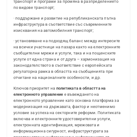
транспорт и програми за промяна в разпределението
по видове транспорт;
· поддържане и развитие на републиканската пътна
инфраструктура в съответствие със съвременните
изисквания на автомобилния транспорт;
· установяване на подходящ баланс между интересите
на всички участници на пазара както на електронните
съобщителни мрежи и услуги, така и на пощенските
услуги от една страна и от друга – хармонизация на
законодателството в съответствие с европейската
регулаторна рамка в областта на съобщенията при
отчитане на националните особености, и др.
Ключов приоритет на
политиката в областта на
електронното управление
е въвеждането на
електронното управление като основна платформа за
модернизация на държавата, фактор и неотменимо
условие за успеха на секторните реформи. Политиката
включва и електронните удостоверителни услуги,
електронната идентификация, мрежовата и
информационна сигурност, инфраструктурата за