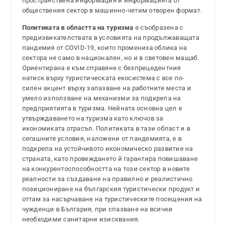
пространствена информация и информацията от
обществения сектор в машинно-четим отворен формат.
Политиката в областта на туризма
е съобразена с
предизвикателствата в условията на продължаващата
пандемия от COVID-19, които промениха облика на
сектора не само в национален, но и в световен мащаб.
Ориентирана е към справяне с безпрецедентния
натиск върху туристическата екосистема с все по-
силен акцент върху запазване на работните места и
умело използване на механизми за подкрепа на
предприятията в туризма. Нейната основна цел е
утвърждаването на туризма като ключов за
икономиката отрасъл. Политиката в тази област и в
сегашните условия, наложени от пандемията, е в
подкрепа на устойчивото икономическо развитие на
страната, като провеждането й гарантира повишаване
на конкурентоспособността на този сектор в новите
реалности за създаване на правилно и реалистично
позициониране на българския туристически продукт и
оттам за насърчаване на туристическите посещения на
чужденци в България, при спазване на всички
необходими санитарни изисквания.