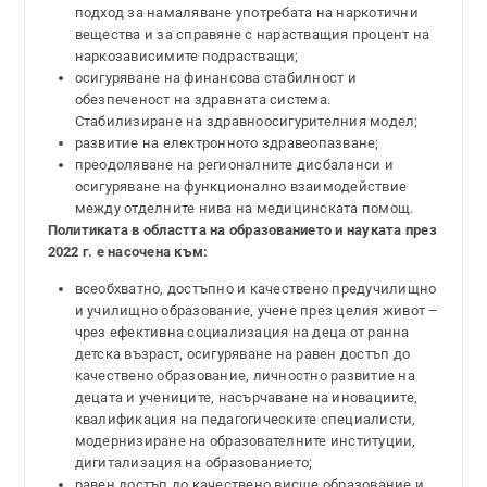
подход за намаляване употребата на наркотични
вещества и за справяне с нарастващия процент на
наркозависимите подрастващи;
осигуряване на финансова стабилност и
обезпеченост на здравната система.
Стабилизиране на здравноосигурителния модел;
развитие на електронното здравеопазване;
преодоляване на регионалните дисбаланси и
осигуряване на функционално взаимодействие
между отделните нива на медицинската помощ.
Политиката в областта на образованието и науката
през
2022 г. е насочена към:
всеобхватно, достъпно и качествено предучилищно
и училищно образование, учене през целия живот –
чрез ефективна социализация на деца от ранна
детска възраст, осигуряване на равен достъп до
качествено образование, личностно развитие на
децата и учениците, насърчаване на иновациите,
квалификация на педагогическите специалисти,
модернизиране на образователните институции,
дигитализация на образованието;
равен достъп до качествено висше образование и