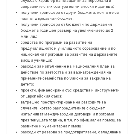
служба с характер на плащания за персонала и
свързаните с тях осигурителни вноски и данъци;
получени трансфери от други бюджети, които не са
част от държавния бюджет;
получени трансфери от бюджети по държавния
бюджет в годишен размер на увеличението до 2
млн. лв.;
средства по програми за развитие на
предучилищното и училищното образование и по
национални програми за развитие на държавните
висши училища;
разходи за изпълнение на Националния план за
действие по заетостта и за възнаграждения на
приемните семейства по Закона за закрила на
детето;
проекти, финансирани със средства и инструменти
от Европейския съюз;
вътрешно преструктуриране на разходите за
случаите, когато разпоредителите с бюджет
изпълняват международни договори и програми
през текущата година, в т.ч. по официална помощ за
развитие и хуманитарна помощ;
разходи от резерва за предотвратяване, овладяване