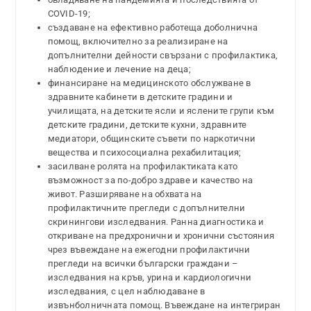
COVID-19;
създаване на ефективно работеща доболнична
помощ, включително за реализиране на
допълнителни дейности свързани с профилактика,
наблюдение и лечение на деца;
финансиране на медицинското обслужване в
здравните кабинети в детските градини и
училищата, на детските ясли и яслените групи към
детските градини, детските кухни, здравните
медиатори, общинските съвети по наркотични
вещества и психосоциална рехабилитация;
засилване ролята на профилактиката като
възможност за по-добро здраве и качество на
живот. Разширяване на обхвата на
профилактичните прегледи с допълнителни
скринингови изследвания. Ранна диагностика и
откриване на предхронични и хронични състояния
чрез въвеждане на ежегодни профилактични
прегледи на всички български граждани –
изследвания на кръв, урина и кардиологични
изследвания, с цел наблюдаване в
извънболничната помощ. Въвеждане на интегриран