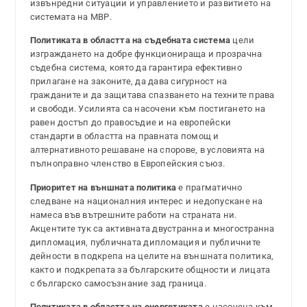
извънредни ситуации и управлението и развитието на
системата на МВР.
Политиката в областта на съдебната система
цели
изграждането на добре функционираща и прозрачна
съдебна система, която да гарантира ефективно
прилагане на законите, да дава сигурност на
гражданите и да защитава спазването на техните права
и свободи. Усилията са насочени към постигането на
равен достъп до правосъдие и на европейски
стандарти в областта на правната помощ и
алтернативното решаване на спорове, в условията на
пълноправно членство в Европейския съюз.
Приоритет на
външната
политика
е прагматично
следване на националния интерес и недопускане на
намеса във вътрешните работи на страната ни.
Акцентите тук са активната двустранна и многостранна
дипломация, публичната дипломация и публичните
дейности в подкрепа на целите на външната политика,
както и подкрепата за българските общности и лицата
с българско самосъзнание зад граница.
Политиката в областта на енергетиката
е насочена към