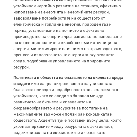
устойчиво енергийно развитие на страната, ефективно
използване на енергията и енергийните ресурси,
задоволяване потребностите на обществото от
електрическа и топлинна енергия, природен газ и
горива, установяване на по-чисто и ефективно
производство на енергия чрез рационално използване
на конвенционалните и възобновяеми източници на
енергия, минимизиране влиянието на производството,
преноса и използването на енергия върху околната
среда, подобряване управлението на природните
ресурси.
Политиката в областта на опазването на околната среда
и водите
има за цел съхраняването на уникалната
българска природа и подобряването на екологичната
устойчивост, като се следи за баланса между
развитието на бизнеса и опазването на
биоразнообразието и ресурсите за постигане на
максималните възможни ползи за икономиката и
обществото. Акцентът тук е поставен върху цели, които
укрепват връзките между ресурсната ефективност,
издръжливостта на екосистемите и човешкото