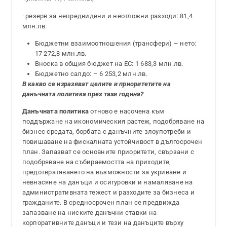
· резерв за непредвидени и неотложни разходи: 81,4
млн.лв.
Бюджетни взаимоотношения (трансфери) – нето:
17 272,8 млн.лв.
Вноска в общия бюджет на ЕС: 1 683,3 млн.лв.
Бюджетно салдо: – 6 253,2 млн.лв.
В какво се изразяват целите и приоритетите на
данъчната политика през тази година?
Данъчната политика
отново е насочена към
поддържане на икономическия растеж, подобряване на
бизнес средата, борбата с данъчните злоупотреби и
повишаване на фискалната устойчивост в дългосрочен
план. Запазват се основните приоритети, свързани с
подобряване на събираемостта на приходите,
предотвратяването на възможности за укриване и
невнасяне на данъци и осигуровки и намаляване на
административната тежест и разходите за бизнеса и
гражданите. В средносрочен план се предвижда
запазване на ниските данъчни ставки на
корпоративните данъци и тези на данъците върху