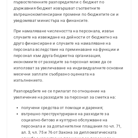
първостепенните разпоредители с бюджет по
държавния бюджет извършват съответните
вътрешнокомпенсирани промени по бюджетите си и
уведомяват министъра на финансите.
При намаляване числеността на персонала, извън
случаите на извеждане на дейности от бюджетно на
друго финансиране и случаите на намаляване на
персонала вследствие на преминаване на функции и
персонал към друга бюджетна организация,
икономиите от разходите за персонал може да се
използват за увеличаване на индивидуалните основни
месечни заплати съобразно оценката на
изпълнението.
Разпоредбите не се прилагат по отношение на
увеличение на разходите за персонал за сметка на:
получени средства от помощи и дарения;
вътрешно преструктуриране на разходите за
социално-битово и културно обслужване на
персонала и за допълнителни плащания по чл. 71,
ал. 3, чл. 75 и 76 от Закона за дипломатическата