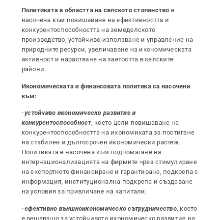
Политиката в областта на селското стопанство
е
насочена към повишаване на ефективността и
конкурентоспособността на земеделското
производство, устойчиво използване и управление на
природните ресурси, увеличаване на икономическата
активност и нарастване на заетостта в селските
райони.
Икономическата и финансовата политика са насочени
към:
·
устойчиво икономическо развитие и
конкурентоспособност
, което цели повишаване на
конкурентоспособността на икономиката за постигане
на стабилен и дългосрочен икономически растеж.
Политиката е насочена към подпомагане на
интернационализацията на фирмите чрез стимулиране
на експортното финансиране и гарантиране, подкрепа с
информация, институционална подкрепа и създаване
на условия за привличане на капитали;
·
ефективно външноикономическо сътрудничество
, което
е решаващо за устойчивото икономическо развитие на