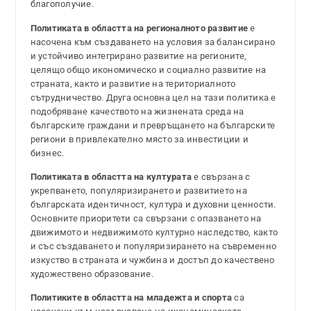
благополучие.
Политиката в областта на регионалното развитие
е
насочена към създаването на условия за балансирано
и устойчиво интегрирано развитие на регионите,
целящо общо икономическо и социално развитие на
страната, както и развитие на териториалното
сътрудничество. Друга основна цел на тази политика е
подобряване качеството на жизнената среда на
българските граждани и превръщането на българските
региони в привлекателно място за инвестиции и
бизнес.
Политиката в областта на културата
е свързана с
укрепването, популяризирането и развитието на
българската идентичност, култура и духовни ценности.
Основните приоритети са свързани с опазването на
движимото и недвижимото културно наследство, както
и със създаването и популяризирането на съвременно
изкуство в страната и чужбина и достъп до качествено
художествено образование.
Политиките в областта на младежта и
спорта
са