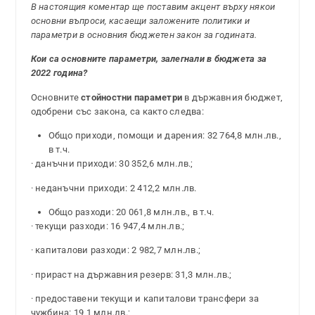
В настоящия коментар ще поставим акцент върху някои
основни въпроси, касаещи заложените политики и
параметри в основния бюджетен закон за годината.
Кои са основните параметри, залегнали в бюджета за
2022 година?
Основните
стойностни параметри
в държавния бюджет,
одобрени със закона, са както следва:
Общо приходи, помощи и дарения: 32 764,8 млн.лв.,
в т.ч.
· данъчни приходи: 30 352,6 млн.лв.;
· неданъчни приходи: 2 412,2 млн.лв.
Общо разходи: 20 061,8 млн.лв., в т.ч.
· текущи разходи: 16 947,4 млн.лв.;
· капиталови разходи: 2 982,7 млн.лв.;
· прираст на държавния резерв: 31,3 млн.лв.;
· предоставени текущи и капиталови трансфери за
чужбина: 19,1 млн.лв.;