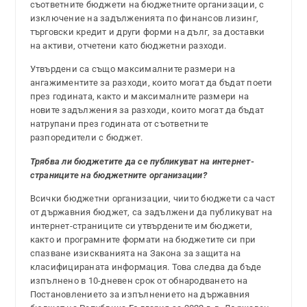
съответните бюджети на бюджетните организации, с
изключение на задълженията по финансов лизинг,
търговски кредит и други форми на дълг, за доставки
на активи, отчетени като бюджетни разходи.
Утвърдени са също максималните размери на
ангажиментите за разходи, които могат да бъдат поети
през годината, както и максималните размери на
новите задължения за разходи, които могат да бъдат
натрупани през годината от съответните
разпоредители с бюджет.
Трябва ли бюджетите да се публикуват на интернет-
страниците на бюджетните организации?
Всички бюджетни организации, чиито бюджети са част
от държавния бюджет, са задължени да публикуват на
интернет-страниците си утвърдените им бюджети,
както и програмните формати на бюджетите си при
спазване изискванията на Закона за защита на
класифицираната информация. Това следва да бъде
изпълнено в 10-дневен срок от обнародването на
Постановлението за изпълнението на държавния