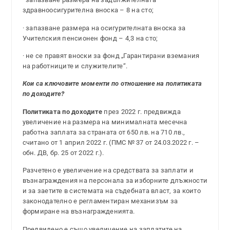
здравноосигурителна вноска – 8 на сто;
· запазване размера на осигурителната вноска за
Учителския пенсионен фонд – 4,3 на сто;
· не се правят вноски за фонд „Гарантирани вземания
на работниците и служителите“.
Кои са ключовите моменти по отношение на политиката
по доходите?
Политиката по доходите
през 2022 г. предвижда
увеличение на размера на минималната месечна
работна заплата за страната от 650 лв. на 710 лв.,
считано от 1 април 2022 г. (ПМС № 37 от 24.03.2022 г. –
обн. ДВ, бр. 25 от 2022 г.).
Разчетено е увеличение на средствата за заплати и
възнаграждения на персонала за изборните длъжности
и за заетите в системата на съдебната власт, за които
законодателно е регламентиран механизъм за
формиране на възнагражденията.
Предвидено е също увеличение на заплатите на