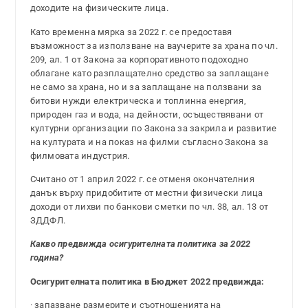
доходите на физическите лица.
Като временна мярка за 2022 г. се предоставя
възможност за използване на ваучерите за храна по чл.
209, ал. 1 от Закона за корпоративното подоходно
облагане като разплащателно средство за заплащане
не само за храна, но и за заплащане на ползвани за
битови нужди електрическа и топлинна енергия,
природен газ и вода, на дейности, осъществявани от
културни организации по Закона за закрила и развитие
на културата и на показ на филми съгласно Закона за
филмовата индустрия.
Считано от 1 април 2022 г. се отменя окончателния
данък върху придобитите от местни физически лица
доходи от лихви по банкови сметки по чл. 38, ал. 13 от
ЗДДФЛ.
Какво предвижда осигурителната политика за 2022
година?
Осигурителната политика в Бюджет 2022 предвижда:
· запазване размерите и съотношенията на