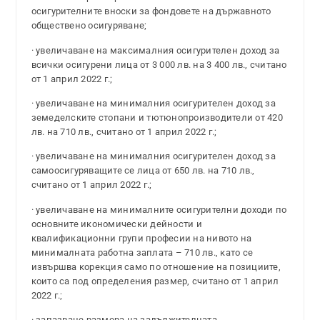
осигурителните вноски за фондовете на държавното
обществено осигуряване;
· увеличаване на максималния осигурителен доход за
всички осигурени лица от 3 000 лв. на 3 400 лв., считано
от 1 април 2022 г.;
· увеличаване на минималния осигурителен доход за
земеделските стопани и тютюнопроизводители от 420
лв. на 710 лв., считано от 1 април 2022 г.;
· увеличаване на минималния осигурителен доход за
самоосигуряващите се лица от 650 лв. на 710 лв.,
считано от 1 април 2022 г.;
· увеличаване на минималните осигурителни доходи по
основните икономически дейности и
квалификационни групи професии на нивото на
минималната работна заплата – 710 лв., като се
извършва корекция само по отношение на позициите,
които са под определения размер, считано от 1 април
2022 г.;
· запазване размера на задължителната