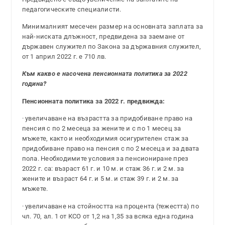
педагогическите специалисти.
Минималният месечен размер на основната заплата за
най-ниската длъжност, предвидена за заемане от
държавен служител по Закона за държавния служител,
от 1 април 2022 г. е 710 лв.
Към какво е насочена пенсионната политика за 2022
година?
Пенсионната политика за 2022 г. предвижда:
· увеличаване на възрастта за придобиване право на
пенсия с по 2 месеца за жените и с по 1 месец за
мъжете, както и необходимия осигурителен стаж за
придобиване право на пенсия с по 2 месеца и за двата
пола. Необходимите условия за пенсиониране през
2022 г. са: възраст 61 г. и 10 м. и стаж 36 г. и 2 м. за
жените и възраст 64 г. и 5 м. и стаж 39 г. и 2 м. за
мъжете.
· увеличаване на стойността на процента (тежестта) по
чл. 70, ал. 1 от КСО от 1,2 на 1,35 за всяка една година