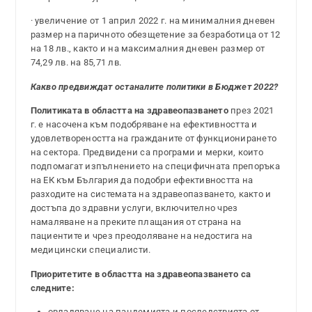
· увеличение от 1 април 2022 г. на минималния дневен
размер на паричното обезщетение за безработица от 12
на 18 лв., както и на максималния дневен размер от
74,29 лв. на 85,71 лв.
Какво предвиждат останалите политики в Бюджет 2022?
Политиката в областта на здравеопазването
през 2021
г. е насочена към подобряване на ефективността и
удовлетвореността на гражданите от функционирането
на сектора. Предвидени са програми и мерки, които
подпомагат изпълнението на специфичната препоръка
на ЕК към България да подобри ефективността на
разходите на системата на здравеопазването, както и
достъпа до здравни услуги, включително чрез
намаляване на преките плащания от страна на
пациентите и чрез преодоляване на недостига на
медицински специалисти.
Приоритетите в областта на здравеопазването са
следните:
овладяване на пандемията и последствията от