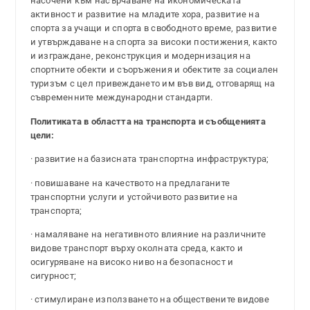
насочени към насърчаване на икономическата
активност и развитие на младите хора, развитие на
спорта за учащи и спорта в свободното време, развитие
и утвърждаване на спорта за високи постижения, както
и изграждане, реконструкция и модернизация на
спортните обекти и съоръжения и обектите за социален
туризъм с цел привеждането им във вид, отговарящ на
съвременните международни стандарти.
Политиката в областта на транспорта и съобщенията
цели:
· развитие на базисната транспортна инфраструктура;
· повишаване на качеството на предлаганите
транспортни услуги и устойчивото развитие на
транспорта;
· намаляване на негативното влияние на различните
видове транспорт върху околната среда, както и
осигуряване на високо ниво на безопасност и
сигурност;
· стимулиране използването на обществените видове