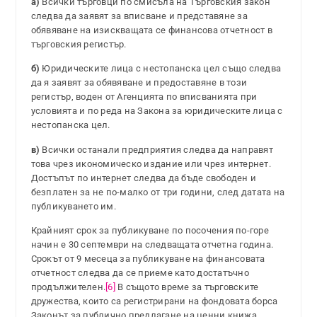
а)
Всички търговци по смисъла на Търговския закон
следва да заявят за вписване и представяне за
обявяване на изискващата се финансова отчетност в
търговския регистър.
б)
Юридическите лица с нестопанска цел също следва
да я заявят за обявяване и предоставяне в този
регистър, воден от Агенцията по вписванията при
условията и по реда на Закона за юридическите лица с
нестопанска цел.
в)
Всички останали предприятия следва да направят
това чрез икономическо издание или чрез интернет.
Достъпът по интернет следва да бъде свободен и
безплатен за не по-малко от три години, след датата на
публикуването им.
Крайният срок за публикуване по посочения по-горе
начин е 30 септември на следващата отчетна година.
Срокът от 9 месеца за публикуване на финансовата
отчетност следва да се приеме като достатъчно
продължителен.
[6]
В същото време за търговските
дружества, които са регистрирани на фондовата борса
Законът за публично предлагане на ценни книжа