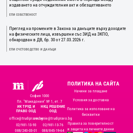
издаването на отчуждителния акт и обезщетяването
ЕПИ СОБСТВЕНОСТ
Преглед на промените в Закона за данъците върху доходите
на физическите лица, извършени със ЗИД на ЗКПО,
обнародван в ДВ, бр. 30 от 27.03.2026 г.
ЕПИ СЧЕТОВОДСТВО И ДАНЪЦИ
ПОЛИТИКА НА САЙТА
Начини за плащане
София 1000
Условия за доставка
Пл. "Македония" № 1, ет. 7
ИК ТРУД И
НКЦ РЕШЕНИЕ
Политика за използване на
ПРАВО ООД
ООД
бисквитки
office@trudipravo.bg
reshenie@trudipravo.bg
Правила за поверителност
02/981-13-93
02/981-13-76
и защита на личните данни
088/240-03-01
088/845-19-64