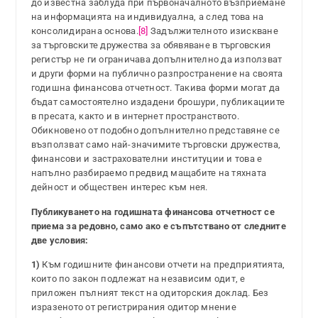
до известна заблуда при първоначалното възприемане
на информацията на индивидуална, а след това на
консолидирана основа.
[8]
Задължителното изискване
за търговските дружества за обявяване в търговския
регистър не ги ограничава допълнително да използват
и други форми на публично разпространение на своята
годишна финансова отчетност. Такива форми могат да
бъдат самостоятелно издадени брошури, публикациите
в пресата, както и в интернет пространството.
Обикновено от подобно допълнително представяне се
възползват само най-значимите търговски дружества,
финансови и застрахователни институции и това е
напълно разбираемо предвид мащабите на тяхната
дейност и обществен интерес към нея.
Публикуването на годишната финансова отчетност се
приема за редовно, само ако е съпътствано от следните
две условия:
1)
Към годишните финансови отчети на предприятията,
които по закон подлежат на независим одит, е
приложен пълният текст на одиторския доклад. Без
изразеното от регистрирания одитор мнение