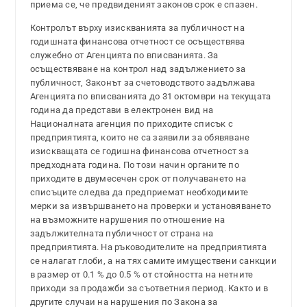
приема се, че предвиденият законов срок е спазен.
Контролът върху изискванията за публичност на
годишната финансова отчетност се осъществява
служебно от Агенцията по вписванията. За
осъществяване на контрол над задължението за
публичност, Законът за счетоводството задължава
Агенцията по вписванията до 31 октомври на текущата
година да представи в електронен вид на
Националната агенция по приходите списък с
предприятията, които не са заявили за обявяване
изискващата се годишна финансова отчетност за
предходната година. По този начин органите по
приходите в двумесечен срок от получаването на
списъците следва да предприемат необходимите
мерки за извършването на проверки и установяването
на възможните нарушения по отношение на
задължителната публичност от страна на
предприятията. На ръководителите на предприятията
се налагат глоби, а на тях самите имуществени санкции
в размер от 0.1 % до 0.5 % от стойността на нетните
приходи за продажби за съответния период. Както и в
другите случаи на нарушения по Закона за