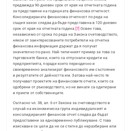
предвижда 90-дневен срок от края на отчетната година
за представяне на годишната финансова отчетност.
Консолидираната финансова отчетност по реда на
същия закон следва да бъде представена в 120-дневен
срок от края на отчетната година.
[7]
Освен това,
независимо от срока по реда на Закона счетоводството,
някои от заинтересованите потребители на отчетна
финансова информация държат да я получат
значително по-рано. Най-типичният пример за това са
търговските банки, които са отпуснали кредити на
предприятията, поради което периодично и
своевременно анализират финансовото им състояние
и резултатите от дейността им. Затова най-често те
получават проектите на финансовите отчети, които са
одобрени от ръководството, но не винаги са одитирани
и приети от собствениците.
Съгласно чл. 38, ал. 6 от Закона за счетоводството в
случай на икономическа група индивидуалният и
консолидираният финансов отчет следва да бъдат
предоставени за едновременно публикуване. С това
изискване се цели да не се стигне до неразбиране или