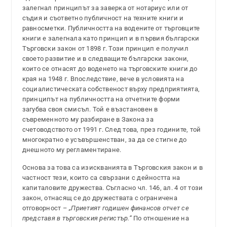
залегнал принципът за заверка от нотариус или от
съдия и съответно публичност на техните книги и
равносметки. Публичността на водените от търговците
книги е залегнала като принцип и в първия български
Търговски закон от 1898 г. Този принцип е получил
своето развитие и в следващите български закони,
които се отнасят до воденето на търговските книги до
края на 1948 г. Впоследствие, вече в условията на
социалистическата собственост върху предприятията,
принципът на публичността на отчетните форми
загубва своя смисъл. Той е възстановен в
съвременното му разбиране в Закона за
счетоводството от 1991 г. След това, през годините, той
многократно е усъвършенстван, за да се стигне до
днешното му регламентиране.
Основа за това са изискванията в Търговския закон и в
частност тези, които са свързани с дейността на
капиталовите дружества. Съгласно чл. 146, ал. 4 от този
закон, отнасящ се до дружествата с ограничена
отговорност –
„Приетият годишен финансов отчет се
представя в търговския регистър.“
По отношение на