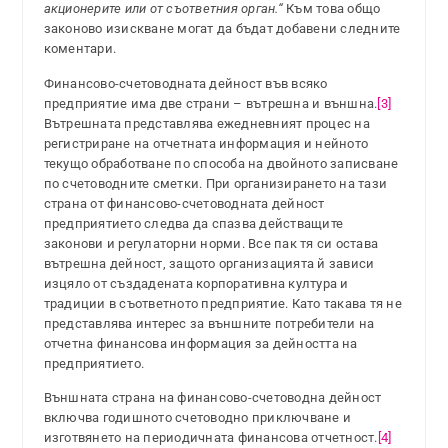
акционерите или от съответния орган.“
Към това общо
законово изискване могат да бъдат добавени следните
коментари.
Финансово-счетоводната дейност във всяко
предприятие има две страни – вътрешна и външна.
[3]
Вътрешната представлява ежедневният процес на
регистриране на отчетната информация и нейното
текущо обработване по способа на двойното записване
по счетоводните сметки. При организирането на тази
страна от финансово-счетоводната дейност
предприятието следва да спазва действащите
законови и регулаторни норми. Все пак тя си остава
вътрешна дейност, защото организацията й зависи
изцяло от създадената корпоративна култура и
традиции в съответното предприятие. Като такава тя не
представлява интерес за външните потребители на
отчетна финансова информация за дейността на
предприятието.
Външната страна на финансово-счетоводна дейност
включва годишното счетоводно приключване и
изготвянето на периодичната финансова отчетност.
[4]