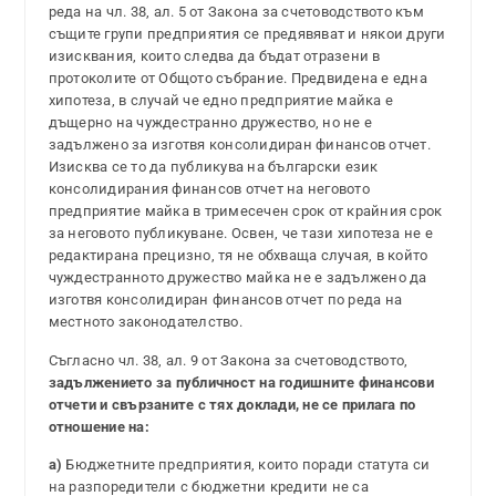
реда на чл. 38, ал. 5 от Закона за счетоводството към
същите групи предприятия се предявяват и някои други
изисквания, които следва да бъдат отразени в
протоколите от Общото събрание. Предвидена е една
хипотеза, в случай че едно предприятие майка е
дъщерно на чуждестранно дружество, но не е
задължено за изготвя консолидиран финансов отчет.
Изисква се то да публикува на български език
консолидирания финансов отчет на неговото
предприятие майка в тримесечен срок от крайния срок
за неговото публикуване. Освен, че тази хипотеза не е
редактирана прецизно, тя не обхваща случая, в който
чуждестранното дружество майка не е задължено да
изготвя консолидиран финансов отчет по реда на
местното законодателство.
Съгласно чл. 38, ал. 9 от Закона за счетоводството,
задължението за публичност на годишните финансови
отчети и свързаните с тях доклади, не се прилага по
отношение на:
а)
Бюджетните предприятия, които поради статута си
на разпоредители с бюджетни кредити не са