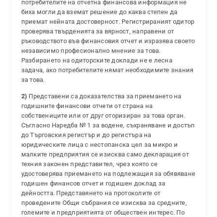
потребителите на отчетна финансова информация не
биха могли да вземат решение до каква степен да
приемат нейната достоверност. Регистрираният одитор
проверява твърденията за вярност, направени от
ръководството във финансовия отчет и изразява своето
независимо професионално мнение за това.
Разбирането на одиторските доклади не е лесна
задача, ако потребителите нямат необходимите знания
за това.
2)
Представени са доказателства за приемането на
годишните финансови отчети от страна на
собствениците или от друг оторизиран за това орган.
Съгласно Наредба № 1 за водене, съхраняване и достъп
до Търговския регистър и до регистъра на
юридическите лица с нестопанска цел за микро и
малките предприятия се изисква само декларация от
техния законен представител, чрез която се
удостоверява приемането на подлежащия за обявяване
годишен финансов отчет и годишен доклад за
дейността. Представянето на протоколите от
проведените Общи събрания се изисква за средните,
големите и предприятията от обществен интерес. По