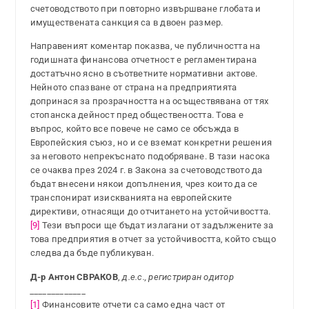
счетоводството при повторно извършване глобата и
имуществената санкция са в двоен размер.
Направеният коментар показва, че публичността на
годишната финансова отчетност е регламентирана
достатъчно ясно в съответните нормативни актове.
Нейното спазване от страна на предприятията
допринася за прозрачността на осъществявана от тях
стопанска дейност пред обществеността. Това е
въпрос, който все повече не само се обсъжда в
Европейския съюз, но и се вземат конкретни решения
за неговото непрекъснато подобряване. В тази насока
се очаква през 2024 г. в Закона за счетоводството да
бъдат внесени някои допълнения, чрез които да се
транспонират изискванията на европейските
директиви, отнасящи до отчитането на устойчивостта.
[9]
Тези въпроси ще бъдат излагани от задължените за
това предприятия в отчет за устойчивостта, който също
следва да бъде публикуван.
Д-р Антон СВРАКОВ
,
д.е.с., регистриран одитор
_____________
[1]
Финансовите отчети са само една част от