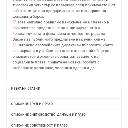
търговския регистър се извършва след приемането й от
собствениците на предприятията, регистрирани на
фондовата борса.
[8]
Това напълно правилно изискване не е спазено в
сроковете за представяне на индивидуалната и
консолидираната финансова отчетност по реда на
Закона за публичното предлагане на ценни книжа.
[9]
Съгласно европейските директиви въпросите, които
са свързани с устойчивостта се отнасят най-общо до
опазването на околната среда, запазването на
социалните права, правата на човека, борбата с
глобалното затопляне, зелената сделка и др.
ИЗБРАНИ СТАТИИ
СПИСАНИЕ ТРУД И ПРАВО
СПИСАНИЕ СЧЕТОВОДСТВО, ДАНЪЦИ И ПРАВО
СПИСАНИЕ СОБСТВЕНОСТ И ПРАВО