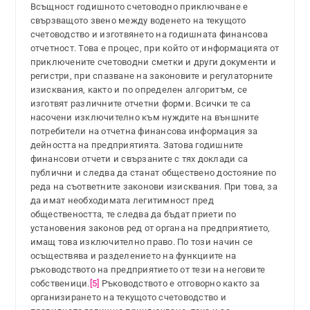
Всъщност годишното счетоводно приключване е
свързващото звено между воденето на текущото
счетоводство и изготвянето на годишната финансова
отчетност. Това е процес, при който от информацията от
приключените счетоводни сметки и други документи и
регистри, при спазване на законовите и регулаторните
изисквания, както и по определен алгоритъм, се
изготвят различните отчетни форми. Всички те са
насочени изключително към нуждите на външните
потребители на отчетна финансова информация за
дейността на предприятията. Затова годишните
финансови отчети и свързаните с тях доклади са
публични и следва да станат обществено достояние по
реда на съответните законови изисквания. При това, за
да имат необходимата легитимност пред
обществеността, те следва да бъдат приети по
установения законов ред от органа на предприятието,
имащ това изключително право. По този начин се
осъществява и разделението на функциите на
ръководството на предприятието от тези на неговите
собственици.
[5]
Ръководството е отговорно както за
организирането на текущото счетоводство и