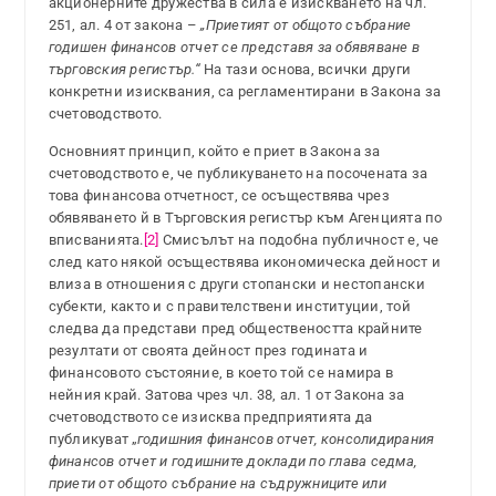
акционерните дружества в сила е изискването на чл.
251, ал. 4 от закона –
„Приетият от общото събрание
годишен финансов отчет се представя за обявяване в
търговския регистър.“
На тази основа, всички други
конкретни изисквания, са регламентирани в Закона за
счетоводството.
Основният принцип, който е приет в Закона за
счетоводството е, че публикуването на посочената за
това финансова отчетност, се осъществява чрез
обявяването й в Търговския регистър към Агенцията по
вписванията.
[2]
Смисълът на подобна публичност е, че
след като някой осъществява икономическа дейност и
влиза в отношения с други стопански и нестопански
субекти, както и с правителствени институции, той
следва да представи пред обществеността крайните
резултати от своята дейност през годината и
финансовото състояние, в което той се намира в
нейния край. Затова чрез чл. 38, ал. 1 от Закона за
счетоводството се изисква предприятията да
публикуват „
годишния финансов отчет, консолидирания
финансов отчет и годишните доклади по глава седма,
приети от общото събрание на съдружниците или