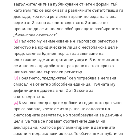
задължителните за публикуване отчетни форми, тъй
като към тях се включват и различните съпътстващи ги
доклади, които са регламентирани по реда на глава
седма от Закона за счетоводството. Затова е по-
правилно да се използва обобщаващото разбиране за
„финансова отчетност“
.
[2]
Пълното му наименование е Търговски регистър и
регистър на юридическите лица с нестопанска цел и
представлява Единен портал за заявяване на
електронни административни услуги. В изложението
се използва придобилото гражданственост кратко
наименование търговски регистър.
[3]
Понятието
„предприятие“
се употребява в неговия
смисъл на отчетно обособена единица. Пълната му
дефиниция е дадена в чл. 2 от Закона за
счетоводството.
[4]
Към това следва да се добави и годишното данъчно
приключване, което се извършва на основата на
счетоводните резултати, но преобразувани за данъчни
цели. За това се подават съответните данъчни
декларации, които са регламентирани в данъчните
закони и подзаконови актове. Те обаче нямат публичен