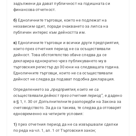
задължени да дават публичност на годишната си
финансова отчетност.
б)
Едноличните търговци, които не подлежат на
независим одит, поради очакването за липса на
публичен интерес към дейността им.
в)
Едноличните търговци и всички други предприятия,
които през отчетния период не са осъществявали
дейност. Това обстоятелство обаче следва да се
декларира еднократно чрез публикуването му в
търговския регистър до 30 юни на следващата година.
Едноличните търговци, които не са осъществявали
дейност не следва да подават подобна декларация.
Определението за „
предприятия, които не са
осъществявали дейност през отчетния период“
, е дадено
в § 1, т. 30 от Допълнителните разпоредби на Закона за
счетоводството. За да са такива, те следва да отговарят
едновременно на четирите условия:
1)
през отчетния период да не са извършвали сделки
по реда на чл. 1, ал. 1 от Търговския закон;