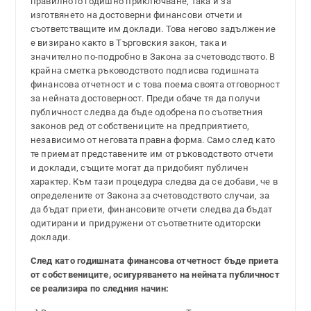
правилното годишно приключване, така и за
изготвянето на достоверни финансови отчети и
съответстващите им доклади. Това негово задължение
е визирано както в Търговския закон, така и
значително по-подробно в Закона за счетоводството. В
крайна сметка ръководството подписва годишната
финансова отчетност и с това поема своята отговорност
за нейната достоверност. Преди обаче тя да получи
публичност следва да бъде одобрена по съответния
законов ред от собствениците на предприятието,
независимо от неговата правна форма. Само след като
те приемат представените им от ръководството отчети
и доклади, същите могат да придобият публичен
характер. Към тази процедура следва да се добави, че в
определените от Закона за счетоводството случаи, за
да бъдат приети, финансовите отчети следва да бъдат
одитирани и придружени от съответните одиторски
доклади.
След като годишната финансова отчетност бъде приета
от собствениците, осигуряването на нейната публичност
се реализира по следния начин: