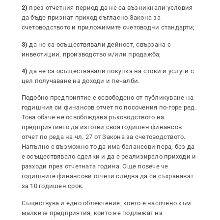
2)
през отчетния период да не са възникнали условия
да бъде признат приход съгласно Закона за
счетоводството и приложимите счетоводни стандарти;
3)
да не са осъществявали дейност, свързана с
инвестиции, производство и/или продажба;
4)
да не са осъществявали покупка на стоки и услуги с
цел получаване на доходи и печалби.
Подобно предприятие е освободено от публикуване на
годишния си финансов отчет по посочения по-горе ред.
Това обаче не освобождава ръководството на
предприятието да изготви своя годишен финансов
отчет по реда на чл. 27 от Закона за счетоводството.
Напълно е възможно то да има балансови пера, без да
е осъществявало сделки и да е реализирало приходи и
разходи през отчетната година. Още повече че
годишните финансови отчети следва да се съхраняват
за 10 годишен срок.
Съществува и едно облекчение, което е насочено към
малките предприятия, които не подлежат на