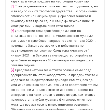
характер и не са предмет на настоящия коментар.
[5]
Това разделение е в сила не само за съдружията, но
и за едноличните търговски дружества – с ограничена
отговорност или акционерни. Дори собственикът и
ръководителят да са едно и също физическо лице, те
имат различни задължения като такива.
[6]
Дълго време този срок беше до 30 юни на
следващата отчетна година. Удължаването му до 30
септември първо беше направено за отчетната 2020 г.
по реда на Закона за мерките и действията по
извънредното положение. След това, считано от 1
януари 2021 г. в Закона за счетоводството крайната
дата беше визирана на 30 септември на следващата
отчетна година.
[7]
Представянето на тези отчети обаче е само след
одобряването им от ръководството на предприятието и
издаването на одиторските доклади към тях, без да
има изискване за приемането им от собствениците им.
По-ранното им представяне се изисква от аспект на
интересите на капиталовите инвеститори, които само
на основата на публикуваната финансова отчетност
могат да вземат своите инвестиционни решения.
Обявяването на същата тази финансова отчетност в