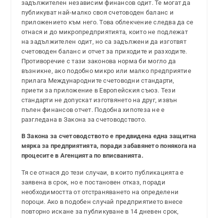
задължителен независим финансов одит. Те могат да
публикуват най-малко своя счетоводен баланс и
приложението към него. Това облекчение следва да се
отнася и до микропредприятията, които не подлежат
на задължителен одит, но са задължени да изготвят
счетоводен баланс и отчет за приходите и разходите.
Противоречие с тази законова норма би могло да
възникне, ако подобно микро или малко предприятие
прилага Международните счетоводни стандарти,
приети за приложение в Европейския съюз. Тези
стандарти не допускат изготвянето на друг, извън
пълен финансов отчет. Подобна хипотеза не е
разгледана в Закона за счетоводството.
В Закона за счетоводството е предвидена една защитна
мярка за предприятията, поради забавянето понякога на
процесите в Агенцията по вписванията.
Тя се отнася до тези случаи, в които публикацията е
заявена в срок, но е постановен отказ, поради
необходимостта от отстраняването на определени
пороци. Ако в подобен случай предприятието внесе
повторно искане за публикуване в 14 дневен срок,