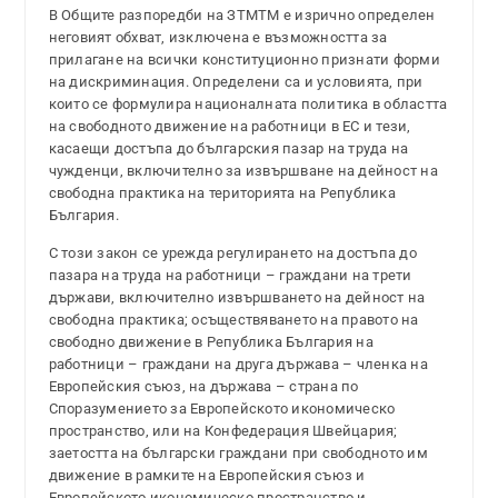
В Общите разпоредби на ЗТМТМ е изрично определен
неговият обхват, изключена е възможността за
прилагане на всички конституционно признати форми
на дискриминация. Определени са и условията, при
които се формулира националната политика в областта
на свободното движение на работници в ЕС и тези,
касаещи достъпа до българския пазар на труда на
чужденци, включително за извършване на дейност на
свободна практика на територията на Република
България.
С този закон се урежда регулирането на достъпа до
пазара на труда на работници – граждани на трети
държави, включително извършването на дейност на
свободна практика; осъществяването на правото на
свободно движение в Република България на
работници – граждани на друга държава – членка на
Европейския съюз, на държава – страна по
Споразумението за Европейското икономическо
пространство, или на Конфедерация Швейцария;
заетостта на български граждани при свободното им
движение в рамките на Европейския съюз и
Европейското икономическо пространство и