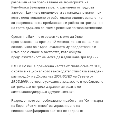
разрешение за пребиваване на територията на
Република България за цели, различни от трудова
заетост. Единна е процедурата за кандидатстване, при
която след подадено от работодател единно заявление
за разрешаване на пребиваване и работа на гражданин
на трета държава се взема решение по това заявление.
Срокът на Единното решение може да бъде
продължаван за срок до 12 месеца, когато са налице
основанията за първоначалното му предоставяне и
няма прекъсване в заетостта, като общата
продължителност не може да надвишава три години.
В ЗТМТМ беше пренесена частта от глава осма от ЗНЗ,
с която в националното законодателство бяха въведени
разпоредби на
Директива 2009/50/ЕО на Съвета от
25.05.2009 г. относно условията за влизане и пребиваване
на граждани на трети държави за целите на
висококвалифицирана трудова заетост
.
Разрешението за пребиваване и работа тип “Синя карта
на Европейския съюз” за упражняване на
висококвалифицирана заетост се издава от