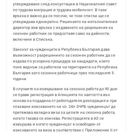
утвърждаване след консултации в Националния съвет
по трудова миграция и трудова мобилност. В тази
връзка е важно да се посочи, че този списък ще се
утвърждава еднократно. Решението на изпълнителния
директор във връзка с издаването на разрешение за
сезонен работник се предоставя само за дейности,
включени в Списъка.
Законът за чужденците в Република България дава
възможност разрешението за сезонен работник да се
издава по ускорена процедура за кандидати, които
поне веднъж са работили на територията на Република
България като сезонни работници през последните 5
години.
В случаите на извършване на сезонна работа до 90 дни
се прави регистрация в Агенцията по заетостта въз
основа на подадена от работодателя декларация и при
спазване изискването на чл. 24л ЗЧРБ чужденецът да
притежава валидна виза за целите на сезонна работа,
когато такава се изисква. Регистрацията в АЗ се
извършва и когато чужденецът е освободен от
изискването за виза в съответствие с Приложение II от