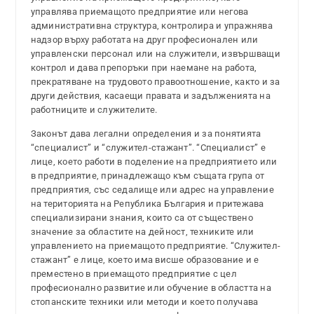
управлява приемащото предприятие или негова
административна структура, контролира и упражнява
надзор върху работата на друг професионален или
управленски персонал или на служители, извършващи
контрол и дава препоръки при наемане на работа,
прекратяване на трудовото правоотношение, както и за
други действия, касаещи правата и задълженията на
работниците и служителите.
Законът дава легални определения и за понятията
“специалист” и “служител-стажант”. “Специалист” е
лице, което работи в поделение на предприятието или
в предприятие, принадлежащо към същата група от
предприятия, със седалище или адрес на управление
на територията на Република България и притежава
специализирани знания, които са от съществено
значение за областите на дейност, техниките или
управлението на приемащото предприятие. “Служител-
стажант” е лице, което има висше образование и е
преместено в приемащото предприятие с цел
професионално развитие или обучение в областта на
стопанските техники или методи и което получава