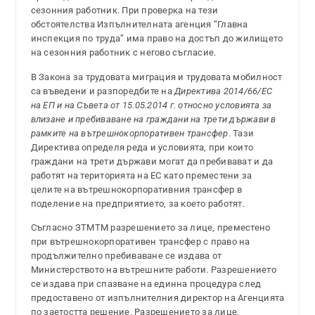
сезонния работник. При проверка на тези
обстоятелства Изпълнителната агенция “Главна
инспекция по труда” има право на достъп до жилището
на сезонния работник с негово съгласие.
В Закона за трудовата миграция и трудовата мобилност
са въведени и разпоредбите на
Директива 2014/66/ЕС
на ЕП и на Съвета от 15.05.2014 г. относно условията за
влизане и пребиваване на граждани на трети държави в
рамките на вътрешнокорпоративен трансфер
. Тази
Директива определя реда и условията, при които
граждани на трети държави могат да пребивават и да
работят на територията на ЕС като преместени за
целите на вътрешнокорпоративния трансфер в
поделение на предприятието, за което работят.
Съгласно ЗТМТМ разрешението за лице, преместено
при вътрешнокорпоративен трансфер с право на
продължително пребиваване се издава от
Министерството на вътрешните работи. Разрешението
се издава при спазване на единна процедура след
предоставено от изпълнителния директор на Агенцията
по заетостта решение. Разрешението за лице,