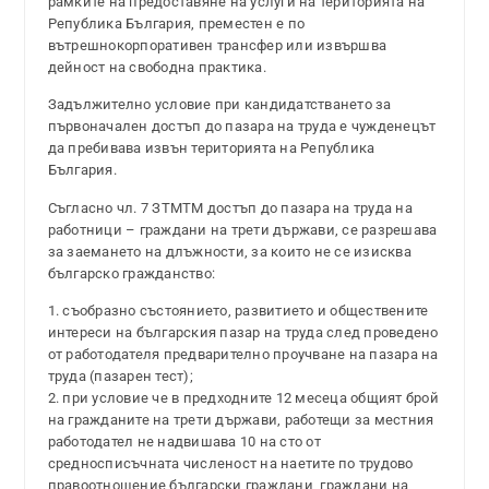
рамките на предоставяне на услуги на територията на
Република България, преместен е по
вътрешнокорпоративен трансфер или извършва
дейност на свободна практика.
Задължително условие при кандидатстването за
първоначален достъп до пазара на труда е чужденецът
да пребивава извън територията на Република
България.
Съгласно чл. 7 ЗТМТМ достъп до пазара на труда на
работници – граждани на трети държави, се разрешава
за заемането на длъжности, за които не се изисква
българско гражданство:
1. съобразно състоянието, развитието и обществените
интереси на българския пазар на труда след проведено
от работодателя предварително проучване на пазара на
труда (пазарен тест);
2. при условие че в предходните 12 месеца общият брой
на гражданите на трети държави, работещи за местния
работодател не надвишава 10 на сто от
средносписъчната численост на наетите по трудово
правоотношение български граждани, граждани на