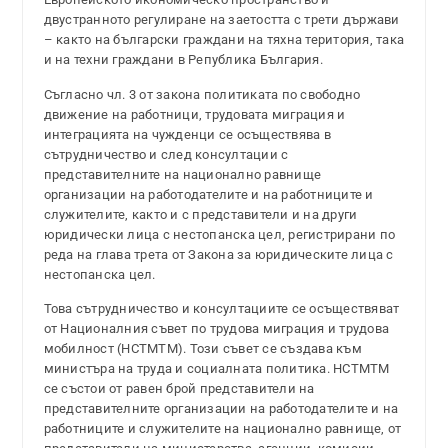
двустранното регулиране на заетостта с трети държави
– както на български граждани на тяхна територия, така
и на техни граждани в Република България.
Съгласно чл. 3 от закона политиката по свободно
движение на работници, трудовата миграция и
интеграцията на чужденци се осъществява в
сътрудничество и след консултации с
представителните на национално равнище
организации на работодателите и на работниците и
служителите, както и с представители и на други
юридически лица с нестопанска цел, регистрирани по
реда на глава трета от Закона за юридическите лица с
нестопанска цел.
Това сътрудничество и консултациите се осъществяват
от Националния съвет по трудова миграция и трудова
мобилност (НСТМТМ). Този съвет се създава към
министъра на труда и социалната политика. НСТМТМ
се състои от равен брой представители на
представителните организации на работодателите и на
работниците и служителите на национално равнище, от