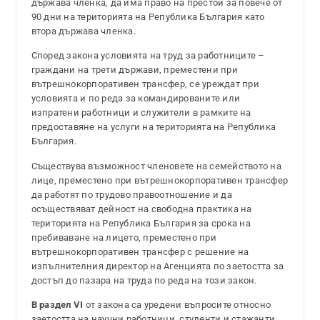
държава членка, да има право на престой за повече от
90 дни на територията на Република България като
втора държава членка.
Според закона условията на труд за работниците –
граждани на трети държави, преместени при
вътрешнокорпоративен трансфер, се уреждат при
условията и по реда за командированите или
изпратени работници и служители в рамките на
предоставяне на услуги на територията на Република
България.
Съществува възможност членовете на семейството на
лице, преместено при вътрешнокорпоративен трансфер
да работят по трудово правоотношение и да
осъществяват дейност на свободна практика на
територията на Република България за срока на
пребиваване на лицето, преместено при
вътрешнокорпоративен трансфер с решение на
изпълнителния директор на Агенцията по заетостта за
достъп до пазара на труда по реда на този закон.
В раздел VI
от закона са уредени въпросите относно
заетостта на научни работници, студенти и стажанти.