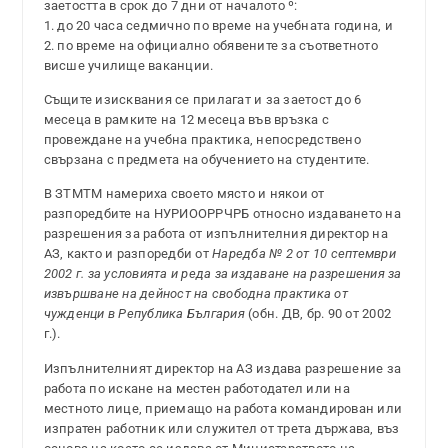
заетостта в срок до 7 дни от началото º:
1. до 20 часа седмично по време на учебната година, и
2. по време на официално обявените за съответното
висше училище ваканции.
Същите изисквания се прилагат и за заетост до 6
месеца в рамките на 12 месеца във връзка с
провеждане на учебна практика, непосредствено
свързана с предмета на обучението на студентите.
В ЗТМТМ намериха своето място и някои от
разпоредбите на НУРИООРРЧРБ относно издаването на
разрешения за работа от изпълнителния директор на
АЗ, както и разпоредби от
Наредба № 2 от 10 септември
2002 г. за условията и реда за издаване на разрешения за
извършване на дейност на свободна практика от
чужденци в Република България
(обн. ДВ, бр. 90 от 2002
г.).
Изпълнителният директор на АЗ издава разрешение за
работа по искане на местен работодател или на
местното лице, приемащо на работа командирован или
изпратен работник или служител от трета държава, въз