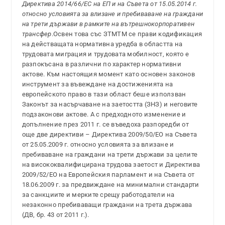
Директива 2014/66/ЕС на ЕП и на Съвета от 15.05.2014 г.
относно условията за влизане и пребиваване на граждани
на трети държави в рамките на вътрешнокорпоративен
трансфер
.Освен това със ЗТМТМ се прави кодификация
на действащата нормативна уредба в областта на
трудовата миграция и трудовата мобилност, която е
разпокъсана в различни по характер нормативни
актове. Към настоящия момент като основен законов
инструмент за въвеждане на достиженията на
европейското право в тази област беше използван
Законът за насърчаване на заетостта (ЗНЗ) и неговите
подзаконови актове. А с предходното изменение и
допълнение през 2011 г. се въведоха разпоредби от
още две директиви – Директива 2009/50/ЕО на Съвета
от 25.05.2009 г. относно условията за влизане и
пребиваване на граждани на трети държави за целите
на висококвалифицирана трудова заетост и Директива
2009/52/ЕО на Европейския парламент и на Съвета от
18.06.2009 г. за предвиждане на минимални стандарти
за санкциите и мерките срещу работодатели на
незаконно пребиваващи граждани на трета държава
(ДВ, бр. 43 от 2011 г.).