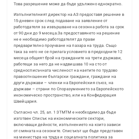
Това разрешение може да бъде удължено еднократно.
Изпълнителният директор на АЗ предоставя решение в
15-дневен срок след подаване на заявление от
работодателя за извършване на сезонна работа за срок
от 90 дни до 9 месеца.За предоставянето на решение
не е необходимо работодателят да прави
предварително проучване на пазара на труда. Също
така за него не се прилага условието в предходните 12
месеца общият брой на гражданите на трети държави,
работещи за него да не надвишава 10 на сто от
средносписъчната численост на наетите по трудово
правоотношение български граждани, граждани на
други държави – членки на Европейския съюз, на
държави – страни по Споразумението за Европейското
икономическо пространство, или на Конфедерация
Швейцария.
Съгласно чл. 25, ал. 1 ЗТМТМ е необходимо да бъде
изготвен Списък на икономическите сектори,
включващи дейности, изпълнението на които зависи
от смяната на сезоните. Списъкът ще бъде представен
на министъра на труда и социалната политика за