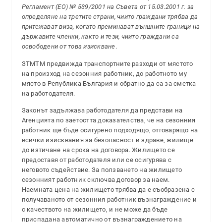
Регламент (ЕО) № 539/2001 на Съвета от 15.03.2001 г. за
определяне на третите страни, чиито граждани трябва да
притежават виза, когато преминават външните граници на
държавите членки, както и тези, чиито граждани са
освободени от това изискване
.
ЗТМТМ предвижда транспортните разходи от мястото
на произход на сезонния работник, до работното му
място в Република България и обратно да са за сметка
на работодателя.
Законът задължава работодателя да представи на
Агенцията по заетостта доказателства, че на сезонния
работник ще бъде осигурено подходящо, отговарящо на
всички изисквания за безопасност и здраве, жилище
до изтичане на срока на договора. Жилището се
предоставя от работодателя или се осигурява с
неговото съдействие. За ползването на жилището
сезонният работник сключва договор за наем.
Наемната цена на жилището трябва да е съобразена с
получаваното от сезонния работник възнаграждение и
с качеството на жилището, и не може да бъде
приспадана автоматично от възнаграждението на