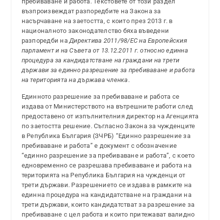
пребиваване и работа. Текстовете от този раздел
възпроизвеждат разпоредбите на Закона за
насърчаване на заетостта, с които през 2013 г. в
националното законодателство бяха въведени
разпоредби на
Директива 2011/98/ЕС на Европейския
парламент и на Съвета от 13.12.2011 г. относно единна
процедура за кандидатстване на граждани на трети
държави за единно разрешение за пребиваване и работа
на територията на държава членка
.
Единното разрешение за пребиваване и работа се
издава от Министерството на вътрешните работи след
предоставено от изпълнителния директор на Агенцията
по заетостта решение. Съгласно Закона за чужденците
в Република България (ЗЧРБ) “Единно разрешение за
пребиваване и работа” е документ с обозначение
“единно разрешение за пребиваване и работа”, с което
едновременно се разрешава пребиваване и работа на
територията на Република България на чужденци от
трети държави. Разрешението се издава в рамките на
единна процедура на кандидатстване на граждани на
трети държави, които кандидатстват за разрешение за
пребиваване с цел работа и които притежават валидно