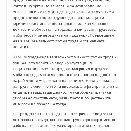
представители на министерства, агенции, комисии,
както и на органите за местно самоуправление. В
състава на съвета могат да бъдат канени за участие и
представители на международни организации и
юридически лица с нестопанска цел, извършващи
дейности в областта на трудовата миграция, трудовата
мобилност и интеграцията на чужденци. Председател
на НСТМТМ е министърът на труда и социалната
политика.
ЗТМТМ предвижда възможност министърът на труда и
социалната политика след консултации в
Националния съвет по трудова миграция и трудова
мобилност да може да налага ограничения на достъпа
на работници – граждани на трети държави, до пазара
на труда, включително на висококвалифицираните и на
лицата, извършващи дейност на свободна практика,
съобразно състоянието, развитието и обществените
интереси на пазара на труда.
На гражданин на трета държава се разрешава достъп
до пазара на труда, когато има трудов договор с местен
работодател, когато е командирован или е изпратен в