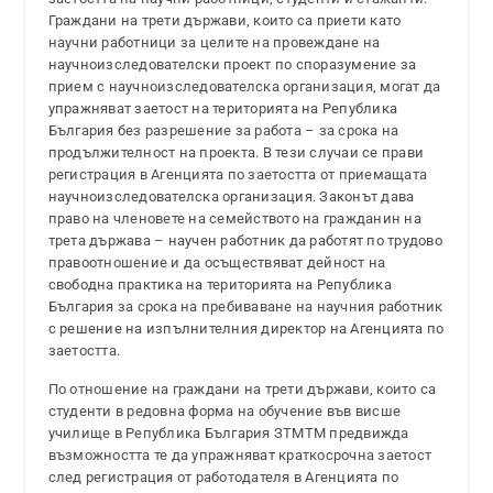
Граждани на трети държави, които са приети като
научни работници за целите на провеждане на
научноизследователски проект по споразумение за
прием с научноизследователска организация, могат да
упражняват заетост на територията на Република
България без разрешение за работа – за срока на
продължителност на проекта. В тези случаи се прави
регистрация в Агенцията по заетостта от приемащата
научноизследователска организация. Законът дава
право на членовете на семейството на гражданин на
трета държава – научен работник да работят по трудово
правоотношение и да осъществяват дейност на
свободна практика на територията на Република
България за срока на пребиваване на научния работник
с решение на изпълнителния директор на Агенцията по
заетостта.
По отношение на граждани на трети държави, които са
студенти в редовна форма на обучение във висше
училище в Република България ЗТМТМ предвижда
възможността те да упражняват краткосрочна заетост
след регистрация от работодателя в Агенцията по