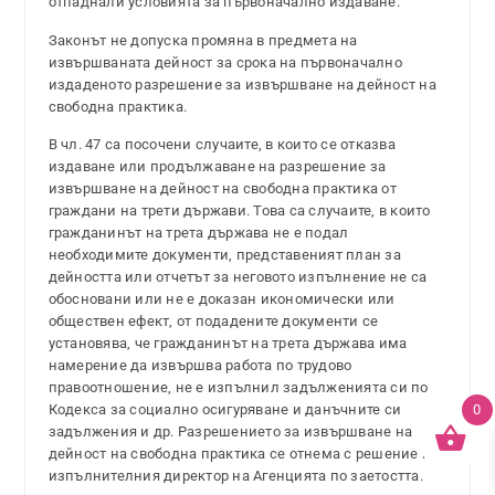
отпаднали условията за първоначално издаване.
Законът не допуска промяна в предмета на
извършваната дейност за срока на първоначално
издаденото разрешение за извършване на дейност на
свободна практика.
В чл. 47 са посочени случаите, в които се отказва
издаване или продължаване на разрешение за
извършване на дейност на свободна практика от
граждани на трети държави. Това са случаите, в които
гражданинът на трета държава не е подал
необходимите документи, представеният план за
дейността или отчетът за неговото изпълнение не са
обосновани или не е доказан икономически или
обществен ефект, от подадените документи се
установява, че гражданинът на трета държава има
намерение да извършва работа по трудово
правоотношение, не е изпълнил задълженията си по
0
Кодекса за социално осигуряване и данъчните си
задължения и др. Разрешението за извършване на
дейност на свободна практика се отнема с решение на
изпълнителния директор на Агенцията по заетостта.