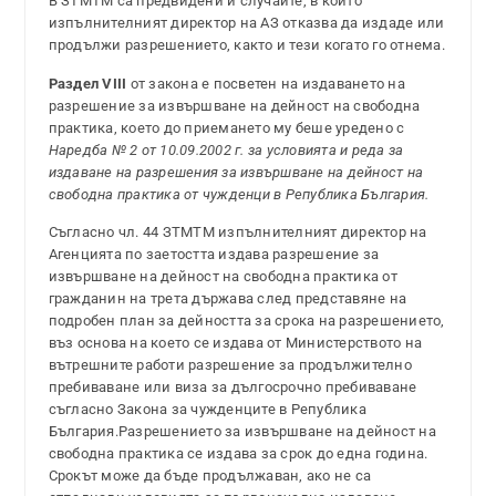
В ЗТМТМ са предвидени и случаите, в които
изпълнителният директор на АЗ отказва да издаде или
продължи разрешението, както и тези когато го отнема.
Раздел VIII
от закона е посветен на издаването на
разрешение за извършване на дейност на свободна
практика, което до приемането му беше уредено с
Наредба № 2 от 10.09.2002 г. за условията и реда за
издаване на разрешения за извършване на дейност на
свободна практика от чужденци в Република България.
Съгласно чл. 44 ЗТМТМ изпълнителният директор на
Агенцията по заетостта издава разрешение за
извършване на дейност на свободна практика от
гражданин на трета държава след представяне на
подробен план за дейността за срока на разрешението,
въз основа на което се издава от Министерството на
вътрешните работи разрешение за продължително
пребиваване или виза за дългосрочно пребиваване
съгласно Закона за чужденците в Република
България.Разрешението за извършване на дейност на
свободна практика се издава за срок до една година.
Срокът може да бъде продължаван, ако не са