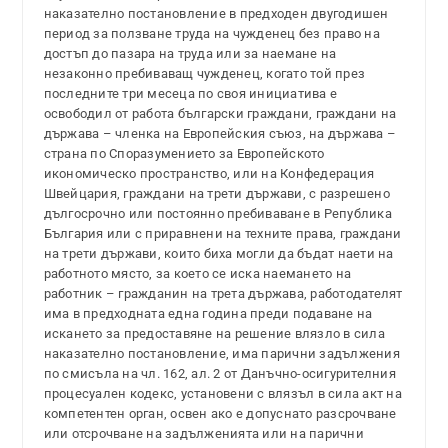
наказателно постановление в предходен двугодишен
период за ползване труда на чужденец без право на
достъп до пазара на труда или за наемане на
незаконно пребиваващ чужденец, когато той през
последните три месеца по своя инициатива е
освободил от работа български граждани, граждани на
държава – членка на Европейския съюз, на държава –
страна по Споразумението за Европейското
икономическо пространство, или на Конфедерация
Швейцария, граждани на трети държави, с разрешено
дългосрочно или постоянно пребиваване в Република
България или с приравнени на техните права, граждани
на трети държави, които биха могли да бъдат наети на
работното място, за което се иска наемането на
работник – гражданин на трета държава, работодателят
има в предходната една година преди подаване на
искането за предоставяне на решение влязло в сила
наказателно постановление, има парични задължения
по смисъла на чл. 162, ал. 2 от Данъчно-осигурителния
процесуален кодекс, установени с влязъл в сила акт на
компетентен орган, освен ако е допуснато разсрочване
или отсрочване на задълженията или на парични