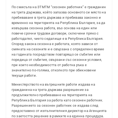
По смисъла на ЗТМТМ “сезонен работник” е гражданин
на трета държава, който запазва основното си място на
пребиваване в трета държава и пребивава законно и
временно на територията на Република България, за да
извършва сезонна работа, въз основа на един или
повече срочни трудови договори, сключени пряко с
работодател, чието седалище е в Република България.
Според закона сезонна е работата, която зависи от
смяната на сезоните и е свързана с определено време
на годината посредством повтарящо се събитие или
поредица от събития, свързани със сезонни условия,
при които необходимостта от работна ръка е
значително по-голяма, отколкото при обикновени
текущи работи.
Министерството на вътрешните работи издава на
гражданина на трета държава разрешение за
продължително пребиваване на територията на
Република България за работа като сезонен работник.
Разрешението за сезонен работник се издава след
предоставено от изпълнителния директор на Агенцията
по заетостта решение в рамките на единна процедура.