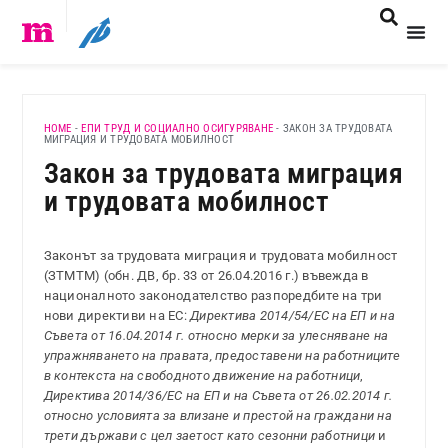
HOME
-
ЕПИ ТРУД И СОЦИАЛНО ОСИГУРЯВАНЕ
-
ЗАКОН ЗА ТРУДОВАТА
МИГРАЦИЯ И ТРУДОВАТА МОБИЛНОСТ
Закон за трудовата миграция
и трудовата мобилност
Законът за трудовата миграция и трудовата мобилност
(ЗТМТМ) (обн. ДВ, бр. 33 от 26.04.2016 г.) въвежда в
националното законодателство разпоредбите на три
нови директиви на ЕС:
Директива 2014/54/ЕС на ЕП и на
Съвета от 16.04.2014 г. относно мерки за улесняване на
упражняването на правата, предоставени на работниците
в контекста на свободното движение на работници
,
Директива 2014/36/ЕС на ЕП и на Съвета от 26.02.2014 г.
относно условията за влизане и престой на граждани на
трети държави с цел заетост като сезонни работници
и