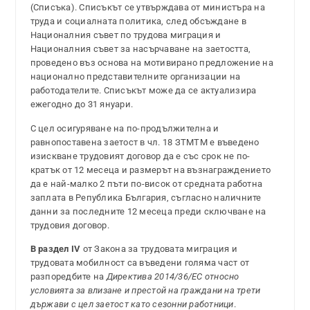
(Списъка). Списъкът се утвърждава от министъра на
труда и социалната политика, след обсъждане в
Националния съвет по трудова миграция и
Националния съвет за насърчаване на заетостта,
проведено въз основа на мотивирано предложение на
национално представителните организации на
работодателите. Списъкът може да се актуализира
ежегодно до 31 януари.
С цел осигуряване на по-продължителна и
равнопоставена заетост в чл. 18 ЗТМТМ е въведено
изискване трудовият договор да е със срок не по-
кратък от 12 месеца и размерът на възнаграждението
да е най-малко 2 пъти по-висок от средната работна
заплата в Република България, съгласно наличните
данни за последните 12 месеца преди сключване на
трудовия договор.
В раздел IV
от Закона за трудовата миграция и
трудовата мобилност са въведени голяма част от
разпоредбите на
Директива 2014/36/ЕС относно
условията за влизане и престой на граждани на трети
държави с цел заетост като сезонни работници
.