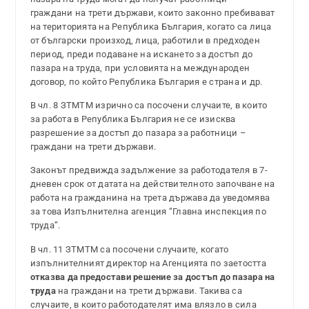
граждани на трети държави, които законно пребивават
на територията на Република България, когато са лица
от български произход, лица, работили в предходен
период, преди подаване на искането за достъп до
пазара на труда, при условията на международен
договор, по който Република България е страна и др.
В чл. 8 ЗТМТМ изрично са посочени случаите, в които
за работа в Република България не се изисква
разрешение за достъп до пазара за работници –
граждани на трети държави.
Законът предвижда задължение за работодателя в 7-
дневен срок от датата на действителното започване на
работа на гражданина на трета държава да уведомява
за това Изпълнителна агенция “Главна инспекция по
труда”.
В чл. 11 ЗТМТМ са посочени случаите, когато
изпълнителният директор на Агенцията по заетостта
отказва да предостави решение за достъп до пазара на
труда
на граждани на трети държави. Такива са
случаите, в които работодателят има влязло в сила