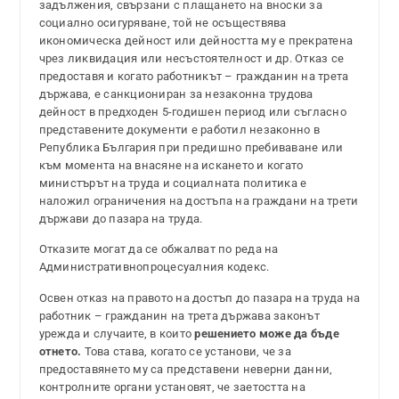
задължения, свързани с плащането на вноски за
социално осигуряване, той не осъществява
икономическа дейност или дейността му е прекратена
чрез ликвидация или несъстоятелност и др. Отказ се
предоставя и когато работникът – гражданин на трета
държава, е санкциониран за незаконна трудова
дейност в предходен 5-годишен период или съгласно
представените документи е работил незаконно в
Република България при предишно пребиваване или
към момента на внасяне на искането и когато
министърът на труда и социалната политика е
наложил ограничения на достъпа на граждани на трети
държави до пазара на труда.
Отказите могат да се обжалват по реда на
Административнопроцесуалния кодекс.
Освен отказ на правото на достъп до пазара на труда на
работник – гражданин на трета държава законът
урежда и случаите, в които
решението може да бъде
отнето.
Това става, когато се установи, че за
предоставянето му са представени неверни данни,
контролните органи установят, че заетостта на