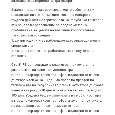
заплащане за периода на трансфера.
Законът предвижда срокове, в които работникът –
гражданин на трета държава, може да извършва
трудова дейност на територията на Република България
въз основа на разрешение за продължително
пребиваване за целите на вътрешнокорпоративен
трансфер, както следва:
1. до три години – за работещите като ръководители и
специалисти;
2. до една година – за работещите като служители-
стажанти.
Със ЗЧРБ се предвиди възможност притежател на
разрешение за лице, преместено при
вътрешнокорпоративен трансфер, издадено от първа
държава членка на ЕС да има право на престой на
територията на Република България като втора държава
членка за срок до 90 дни в рамките на всеки период от
180 дни. Уредена беше и хипотезата на мобилност при
вътрешнокорпоративен трансфер, а именно притежател
на разрешение за лице, преместено при
вътрешнокорпоративен трансфер, издадено от първа