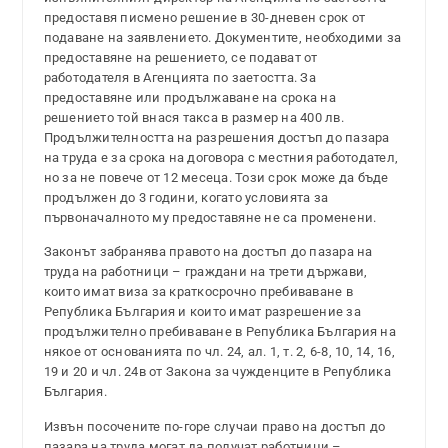
предоставя писмено решение в 30-дневен срок от
подаване на заявлението. Документите, необходими за
предоставяне на решението, се подават от
работодателя в Агенцията по заетостта. За
предоставяне или продължаване на срока на
решението той внася такса в размер на 400 лв.
Продължителността на разрешения достъп до пазара
на труда е за срока на договора с местния работодател,
но за не повече от 12 месеца. Този срок може да бъде
продължен до 3 години, когато условията за
първоначалното му предоставяне не са променени.
Законът забранява правото на достъп до пазара на
труда на работници – граждани на трети държави,
които имат виза за краткосрочно пребиваване в
Република България и които имат разрешение за
продължително пребиваване в Република България на
някое от основанията по чл. 24, ал. 1, т. 2, 6-8, 10, 14, 16,
19 и 20 и чл. 24в от Закона за чужденците в Република
България.
Извън посочените по-горе случаи право на достъп до
пазара на труда могат да получат работници –