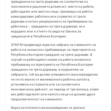
гражданина на трета държава не съответства на
посочените в решението длъжност, място на работа,
работодател или местно лице, приемащо на работа
командирован работник или служител от трета
държава и когато разрешението за пребиваване на
работника – гражданин на трета държава, не е
издадено или е отнето по реда на Закона за
чужденците в Република България.
ЗТМТМ предвижда изрична забрана за наемането на
работа на незаконно пребиваващи на територията на
Република България граждани на трети държави. В
случай че работодател наеме на работа незаконно
пребиваващ на територията на Република България
гражданин на трета държава, в нарушение на
забраната, той му дължи уговореното възнаграждение,
но не по-малко от минималната работна заплата,
установена за страната или за съответната
икономическа дейност, за период от три месеца, освен
ако работодателят или наетото лице не докаже друга
продължителност на наемането.
Върху изплатеното възнаграждение се дължат