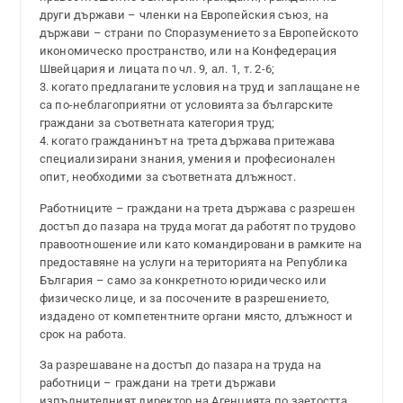
други държави – членки на Европейския съюз, на
държави – страни по Споразумението за Европейското
икономическо пространство, или на Конфедерация
Швейцария и лицата по чл. 9, ал. 1, т. 2-6;
3. когато предлаганите условия на труд и заплащане не
са по-неблагоприятни от условията за българските
граждани за съответната категория труд;
4. когато гражданинът на трета държава притежава
специализирани знания, умения и професионален
опит, необходими за съответната длъжност.
Работниците – граждани на трета държава с разрешен
достъп до пазара на труда могат да работят по трудово
правоотношение или като командировани в рамките на
предоставяне на услуги на територията на Република
България – само за конкретното юридическо или
физическо лице, и за посочените в разрешението,
издадено от компетентните органи място, длъжност и
срок на работа.
За разрешаване на достъп до пазара на труда на
работници – граждани на трети държави
изпълнителният директор на Агенцията по заетостта