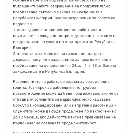
основа на което се издава от Министерството на
вътрешните работи разрешение за продължително
пребиваване съгласно Закона за чужденците в
Република България. Такова разрешение за работа се
издава за:
1. командировани или изпратени работници и
служители – граждани на трети държави, в рамките на
предоставяне на услуги на територията на Република
България;
2. членове на семейство на гражданин на трета
държава, получили разрешение за продължително
пребиваване на основание чл. 24, ал. 1, т. 13 от Закона
за чужденците в Република България;
Разрешението за работа се издава за срок до една
година. Този срок за работещите по трудово
правоотношение може да бъде продължаван, ако не са
отпаднали условията за първоначалното издаване.
Срокът за командировани или изпратени работници и
служители може да бъде продължен по изключение с
до 12 месеца, ако дейността изисква превишаване на
първоначално обявената продължителност.