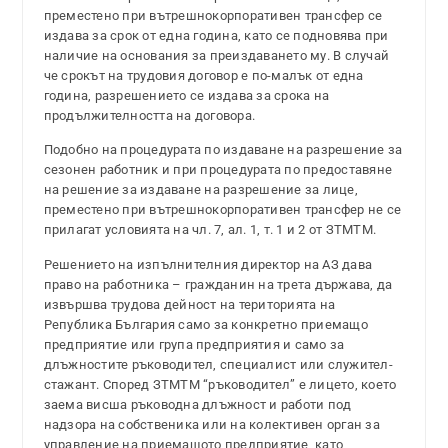
преместено при вътрешнокорпоративен трансфер се
издава за срок от една година, като се подновява при
наличие на основания за преиздаването му. В случай
че срокът на трудовия договор е по-малък от една
година, разрешението се издава за срока на
продължителността на договора.
Подобно на процедурата по издаване на разрешение за
сезонен работник и при процедурата по предоставяне
на решение за издаване на разрешение за лице,
преместено при вътрешнокорпоративен трансфер не се
прилагат условията на чл. 7, ал. 1, т. 1 и 2 от ЗТМТМ.
Решението на изпълнителния директор на АЗ дава
право на работника – гражданин на трета държава, да
извършва трудова дейност на територията на
Република България само за конкретно приемащо
предприятие или група предприятия и само за
длъжностите ръководител, специалист или служител-
стажант. Според ЗТМТМ “ръководител” е лицето, което
заема висша ръководна длъжност и работи под
надзора на собственика или на колективен орган за
управление на приемащото предприятие, като