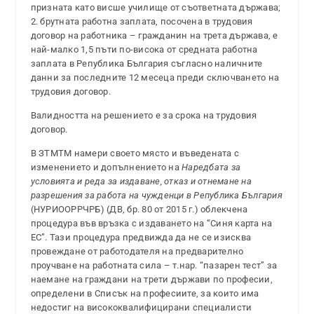
призната като висше училище от съответната държава;
2. брутната работна заплата, посочена в трудовия
договор на работника – гражданин на трета държава, е
най-малко 1,5 пъти по-висока от средната работна
заплата в Република България съгласно наличните
данни за последните 12 месеца преди сключването на
трудовия договор.
Валидността на решението е за срока на трудовия
договор.
В ЗТМТМ намери своето място и въведената с
изменението и допълнението на
Наредбата за
условията и реда за издаване, отказ и отнемане на
разрешения за работа на чужденци в Република България
(НУРИООРРЧРБ) (ДВ, бр. 80 от 2015 г.) облекчена
процедура във връзка с издаването на “Синя карта на
ЕС”. Тази процедура предвижда да не се изисква
провеждане от работодателя на предварително
проучване на работната сила – т.нар. “пазарен тест” за
наемане на граждани на трети държави по професии,
определени в Списък на професиите, за които има
недостиг на висококвалифицирани специалисти