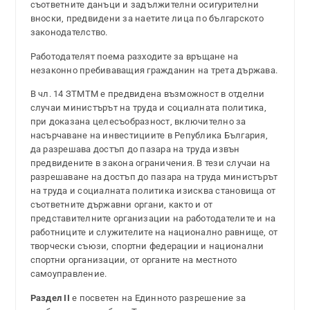
съответните данъци и задължителни осигурителни
вноски, предвидени за наетите лица по българското
законодателство.
Работодателят поема разходите за връщане на
незаконно пребиваващия гражданин на трета държава.
В чл. 14 ЗТМТМ е предвидена възможност в отделни
случаи министърът на труда и социалната политика,
при доказана целесъобразност, включително за
насърчаване на инвестициите в Република България,
да разрешава достъп до пазара на труда извън
предвидените в закона ограничения. В тези случаи на
разрешаване на достъп до пазара на труда министърът
на труда и социалната политика изисква становища от
съответните държавни органи, както и от
представителните организации на работодателите и на
работниците и служителите на национално равнище, от
творчески съюзи, спортни федерации и национални
спортни организации, от органите на местното
самоуправление.
Раздел II
е посветен на Единното разрешение за