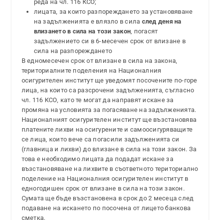
реда на чл. 116 КСО;
лицата, за които разпореждането за установяване
на задълженията е влязло в сила
след деня на
влизането в сила на този закон
, погасят
задължението си в 6-месечен срок от влизане в
сила на разпореждането
В едномесечен срок от влизане в сила на закона,
териториалните поделения на Националния
осигурителен институт ще уведомят посочените по-горе
лица, на които са разсрочени задълженията, съгласно
чл. 116 КСО, като те могат да направят искане за
промяна на условията за погасяване на задълженията.
Националният осигурителен институт ще възстановява
платените лихви на осигурените и самоосигуряващите
се лица, които вече са погасили задълженията си
(главница и лихви) до влизане в сила на този закон. За
това е необходимо лицата да подадат искане за
възстановяване на лихвите в съответното териториално
поделение на Националния осигурителен институт в
едногодишен срок от влизане в сила на този закон.
Сумата ще бъде възстановена в срок до 2 месеца след
подаване на искането по посочена от лицето банкова
сметка.