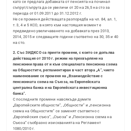
като се предлага добавката от пенсията на починал
съпруг/съпруга да се увеличи от 20 на 26,5 на сто за
периода от 01.09.2011 до 31.12.2012 г.
Не се променя действащата разпоредба на чл. 84, ал. 1,
т. 3, 4 и 5 КСО, в която към настоящия момент е
предвидено увеличаването на добавката през 2013,
2014, 2015 и следващите години съответно на 30, 35 и 40
на сто.
2. Със ЗИДКСО са приети промени, с които се допълва
действащия от 2010 г. режим на прехвърляне на
пенсионни права от и към специалната пенсионна схема
на Общностите, регламентиран в част втора „А“, чието
наименование се променя на „Взаимодействие с
пенсионната схема на Съюза, на Европейската
централна банка и на Европейската инвестиционна
банка“.
С последните промени навсякъде думите
„
Европейските общности“, „Общности“ и „пенсионна
схема на Общностите“ се заменят съответно с
„Европейския съюз“, „Съюза“ и „Пенсионна схема на
Съюза“ съобразно изискванията на Регламент
1080/2010 г.