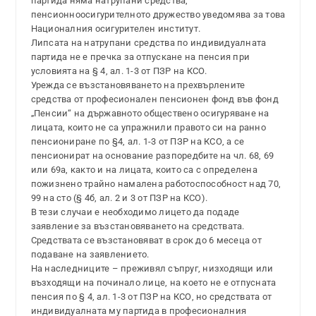
партида няма натрупани средства,
пенсионноосигурителното дружество уведомява за това
Националния осигурителен институт.
Липсата на натрупани средства по индивидуалната
партида не е пречка за отпускане на пенсия при
условията на § 4, ал. 1-3 от ПЗР на КСО.
Урежда се възстановяването на прехвърлените
средства от професионален пенсионен фонд във фонд
„Пенсии“ на държавното обществено осигуряване на
лицата, които не са упражнили правото си на ранно
пенсиониране по §4, ал. 1-3 от ПЗР на КСО, а се
пенсионират на основание разпоредбите на чл. 68, 69
или 69а, както и на лицата, които са с определена
пожизнено трайно намалена работоспособност над 70,
99 на сто (§ 4б, ал. 2 и 3 от ПЗР на КСО).
В тези случаи е необходимо лицето да подаде
заявление за възстановяването на средствата.
Средствата се възстановяват в срок до 6 месеца от
подаване на заявлението.
На наследниците – преживял съпруг, низходящи или
възходящи на починало лице, на което не е отпусната
пенсия по § 4, ал. 1-3 от ПЗР на КСО, но средствата от
индивидуалната му партида в професионалния