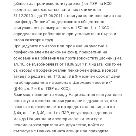
(обявен за противоконституционен) от ПЗР на КСО
средства, се възстановяват и постъпилите от
31.12.2010 г. до 17.06.2011 г. осигурителни вноски за тях
във фонд „Пенсии“ на държавното обществено
осигуряване в размерите по чл. 157, ал. 1, т. 2 КСО –
определени за работещите при условията на първа и
втора категория труд.
Процедурите по избор или промяна на участие в
професионален пенсионен фонд, прекратени на
основание на обявения за противоконституционен § 4а,
ал. 10, се възобновяват от 18.06.2011 г. Лицата, които не
са избрали професионален пенсионен фонд, избират
такъв по реда на чл. 140, ал. 3 в 3-месечен срок от деня
на обнародването на закона в „Държавен вестник“
(§ 4б, ал. 7 и 8 от ПЗР на КСО).
Взаимоотношенията между Националния осигурителен
институт и пенсионноосигурителните дружества, във
връзка с прехвърлянето на средствата на лицата по
§ 4а, ал. 1 и § 4б, ал. 1 от ПЗР, се уреждат с договор
между Националния осигурителен институт и
пенсионноосигурителните дружества, който се
съгласува с Националната агенция за приходите.