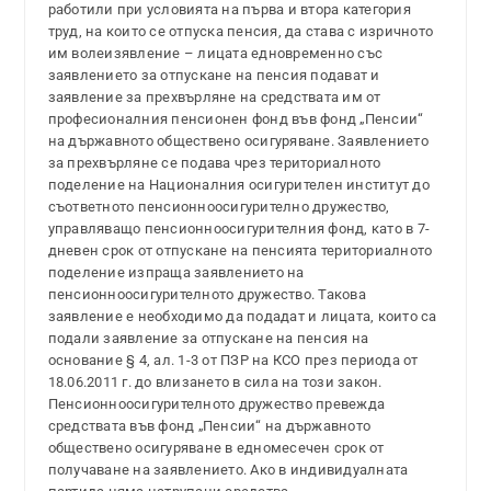
работили при условията на първа и втора категория
труд, на които се отпуска пенсия, да става с изричното
им волеизявление – лицата едновременно със
заявлението за отпускане на пенсия подават и
заявление за прехвърляне на средствата им от
професионалния пенсионен фонд във фонд „Пенсии“
на държавното обществено осигуряване. Заявлението
за прехвърляне се подава чрез териториалното
поделение на Националния осигурителен институт до
съответното пенсионноосигурително дружество,
управляващо пенсионноосигурителния фонд, като в 7-
дневен срок от отпускане на пенсията териториалното
поделение изпраща заявлението на
пенсионноосигурителното дружество. Такова
заявление е необходимо да подадат и лицата, които са
подали заявление за отпускане на пенсия на
основание § 4, ал. 1-3 от ПЗР на КСО през периода от
18.06.2011 г. до влизането в сила на този закон.
Пенсионноосигурителното дружество превежда
средствата във фонд „Пенсии“ на държавното
обществено осигуряване в едномесечен срок от
получаване на заявлението. Ако в индивидуалната