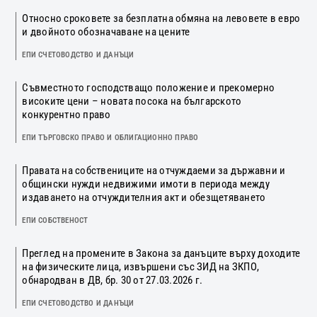
Относно сроковете за безплатна обмяна на левовете в евро
и двойното обозначаване на цените
ЕПИ СЧЕТОВОДСТВО И ДАНЪЦИ
Съвместното господстващо положение и прекомерно
високите цени – новата посока на българското
конкурентно право
ЕПИ ТЪРГОВСКО ПРАВО И ОБЛИГАЦИОННО ПРАВО
Правата на собствениците на отчуждаеми за държавни и
общински нужди недвижими имоти в периода между
издаването на отчуждителния акт и обезщетяването
ЕПИ СОБСТВЕНОСТ
Преглед на промените в Закона за данъците върху доходите
на физическите лица, извършени със ЗИД на ЗКПО,
обнародван в ДВ, бр. 30 от 27.03.2026 г.
ЕПИ СЧЕТОВОДСТВО И ДАНЪЦИ