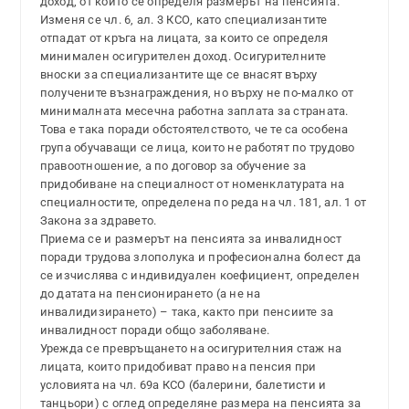
доход, от който се определя размерът на пенсията.
Изменя се чл. 6, ал. 3 КСО, като специализантите
отпадат от кръга на лицата, за които се определя
минимален осигурителен доход. Осигурителните
вноски за специализантите ще се внасят върху
получените възнаграждения, но върху не по-малко от
минималната месечна работна заплата за страната.
Това е така поради обстоятелството, че те са особена
група обучаващи се лица, които не работят по трудово
правоотношение, а по договор за обучение за
придобиване на специалност от номенклатурата на
специалностите, определена по реда на чл. 181, ал. 1 от
Закона за здравето.
Приема се и размерът на пенсията за инвалидност
поради трудова злополука и професионална болест да
се изчислява с индивидуален коефициент, определен
до датата на пенсионирането (а не на
инвалидизирането) – така, както при пенсиите за
инвалидност поради общо заболяване.
Урежда се превръщането на осигурителния стаж на
лицата, които придобиват право на пенсия при
условията на чл. 69а КСО (балерини, балетисти и
танцьори) с оглед определяне размера на пенсията за