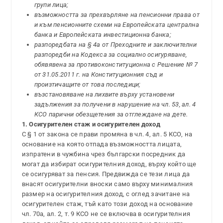
групи лица;
възможността за прехвърляне на пенсионни права от
и към пенсионните схеми на Европейската централна
банка и Европейската инвестиционна банка;
разпоредбата на § 4а от Преходните и заключителни
разпоредби на Кодекса за социално осигуряване,
обявявена за противоконституционна с Решение № 7
от 31.05.2011 г. на Конституционния съд и
произтичащите от това последици;
възстановяване на лихвите върху установени
задължения за получени в нарушение на чл. 53, ал. 4
КСО парични обезщетения за отглеждане на дете.
1. Осигурителен стаж и осигурителен доход
С § 1 от закона се прави промяна в чл. 4, ал. 5 КСО, на
основание на която отпада възможността лицата,
изпратени в чужбина чрез български посредник да
могат да избират осигурителния доход, върху който ще
се осигуряват за пенсия. Предвижда се тези лица да
внасят осигурителни вноски само върху минималния
размер на осигурителния доход, с оглед зачитане на
осигурителен стаж, тъй като този доход на основание
чл. 70а, ал. 2, т. 9 КСО не се включва в осигурителния