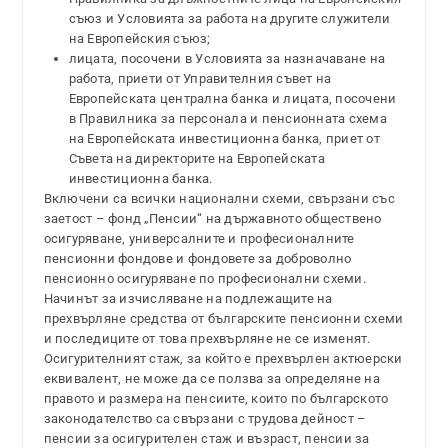
съюз и Условията за работа на другите служители
на Европейския съюз;
лицата, посочени в Условията за назначаване на
работа, приети от Управителния съвет на
Европейската централна банка и лицата, посочени
в Правилника за персонала и пенсионната схема
на Европейската инвестиционна банка, приет от
Съвета на директорите на Европейската
инвестиционна банка.
Включени са всички национални схеми, свързани със
заетост – фонд „Пенсии“ на държавното обществено
осигуряване, универсалните и професионалните
пенсионни фондове и фондовете за доброволно
пенсионно осигуряване по професионални схеми.
Начинът за изчисляване на подлежащите на
прехвърляне средства от българските пенсионни схеми
и последиците от това прехвърляне не се изменят.
Осигурителният стаж, за който е прехвърлен актюерски
еквивалент, не може да се ползва за определяне на
правото и размера на пенсиите, които по българското
законодателство са свързани с трудова дейност –
пенсии за осигурителен стаж и възраст, пенсии за