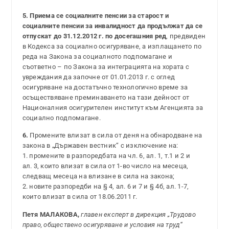
5.
Приема се социалните пенсии за старост и
социалните пенсии за инвалидност да продължат да се
отпускат до 31.12.2012 г. по досегашния ред
, предвиден
в Кодекса за социално осигуряване, а изплащането по
реда на Закона за социалното подпомагане и
съответно – по Закона за интеграцията на хората с
увреждания да започне от 01.01.2013 г. с оглед
осигуряване на достатъчно технологично време за
осъществяване преминаването на тази дейност от
Националния осигурителен институт към Агенцията за
социално подпомагане.
6.
Промените влизат в сила от деня на обнародване на
закона в „Държавен вестник“ с изключение на:
1. промените в разпоредбата на чл. 6, ал. 1, т.1 и 2 и
ал. 3, които влизат в сила от 1-во число на месеца,
следващ месеца на влизане в сила на закона;
2. новите разпоредби на § 4, ал. 6 и 7 и § 4б, ал. 1-7,
които влизат в сила от 18.06.2011 г.
Петя МАЛАКОВА,
главен експерт в дирекция „Трудово
право, обществено осигуряване и условия на труд“