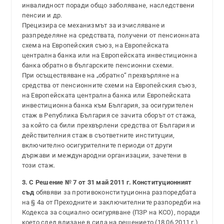
инвалидност поради общо заболяване, наследствени
пенсии и др.
Прецизира се механизмът за изчисляване и
разпределяне на средствата, получени от пенсионната
схема на Европейския съюз, на Европейската
централна банка или на Европейската инвестиционна
банка обратно в българските пенсионни схеми.
При осъществяване на „обратно“ прехвърляне на
средства от пенсионните схеми на Европейския съюз,
на Европейската централна банка или Европейската
инвестиционна банка към България, за осигурителен
стаж в Република България се зачита сборът от стажа,
за който са били прехвърлени средства от България и
действителния стаж в съответните институции,
включително осигурителните периоди от други
държави и международни организации, зачетени в
този стаж.
3. С Решение № 7 от 31 май 2011 г. Конституционният
съд
обявяви за противоконституционна разпоредбата
на § 4а от Преходните и заключителните разпоредби на
Кодекса за социално осигуряване (ПЗР на КСО), поради
което след влизане в сила на решението (18.06.2011 г.)