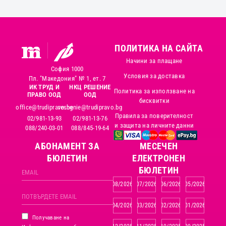
ПОЛИТИКА НА САЙТА
Начини за плащане
София 1000
Условия за доставка
Пл. "Македония" № 1, ет. 7
ИК ТРУД И
НКЦ РЕШЕНИЕ
Политика за използване на
ПРАВО ООД
ООД
бисквитки
office@trudipravo.bg
reshenie@trudipravo.bg
Правила за поверителност
02/981-13-93
02/981-13-76
и защита на личните данни
088/240-03-01
088/845-19-64
АБОНАМЕНТ ЗА
MЕСЕЧЕН
БЮЛЕТИН
ЕЛЕКТРОНЕН
БЮЛЕТИН
08/2026
07/2026
06/2026
05/2026
04/2026
03/2026
02/2026
01/2026
Получаване на