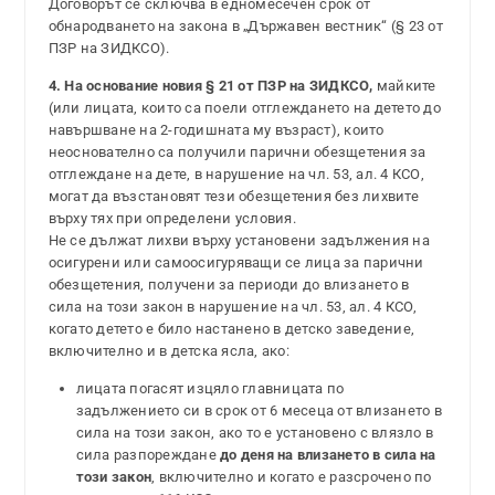
Договорът се сключва в едномесечен срок от
обнародването на закона в „Държавен вестник“ (§ 23 от
ПЗР на ЗИДКСО).
4. На основание новия § 21 от ПЗР на ЗИДКСО,
майките
(или лицата, които са поели отглеждането на детето до
навършване на 2-годишната му възраст), които
неоснователно са получили парични обезщетения за
отглеждане на дете, в нарушение на чл. 53, ал. 4 КСО,
могат да възстановят тези обезщетения без лихвите
върху тях при определени условия.
Не се дължат лихви върху установени задължения на
осигурени или самоосигуряващи се лица за парични
обезщетения, получени за периоди до влизането в
сила на този закон в нарушение на чл. 53, ал. 4 КСО,
когато детето е било настанено в детско заведение,
включително и в детска ясла, ако:
лицата погасят изцяло главницата по
задължението си в срок от 6 месеца от влизането в
сила на този закон, ако то е установено с влязло в
сила разпореждане
до деня на влизането в сила на
този закон
, включително и когато е разсрочено по