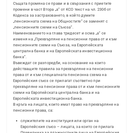
Същата промяна се прави и в свързания с приетите
промени в част Втора „а“ от КСО текст на чл. 230б от
Кодекса за застраховането, в който думите
„пенсионната схема на Общностите“ се заменят с
„пенсионните схеми на Съюза“.
Наименованието на глава тридесет и осма „а“ се
изменя на „Прехвърляне на пенсионни права от и към
пенсионните схеми на Съюза, на Европейската
централна банка и на Европейската инвестиционна
банка“.
Въвеждат се разпоредби, на основание на които
действащите правила за прехвърляне на пенсионни
права от и към специалната пенсионна схема на
Европейския съюз се прилагат съответно при
прехвърляне на пенсионни права от и към пенсионните
схеми на Европейската централна банка и на
Европейската инвестиционна банка.
В кръга на лицата, които имат право на прехвърляне на
пенсионни права, са:
служителите на институция или орган на
Европейския съюз – лицата, за които се прилага
Правилника за длъжностните лица на Европейския