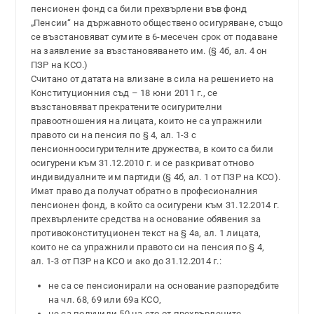
пенсионен фонд са били прехвърлени във фонд
„Пенсии“ на държавното обществено осигуряване, също
се възстановяват сумите в 6-месечен срок от подаване
на заявление за възстановяването им. (§ 4б, ал. 4 он
ПЗР на КСО.)
Считано от датата на влизане в сила на решението на
Конституционния съд – 18 юни 2011 г., се
възстановяват прекратените осигурителни
правоотношения на лицата, които не са упражнили
правото си на пенсия по § 4, ал. 1-3 с
пенсионноосигурителните дружества, в които са били
осигурени към 31.12.2010 г. и се разкриват отново
индивидуалните им партиди (§ 4б, ал. 1 от ПЗР на КСО).
Имат право да получат обратно в професионалния
пенсионен фонд, в който са осигурени към 31.12.2014 г.
прехвърлените средства на основание обявения за
противоконституционен текст на § 4а, ал. 1 лицата,
които не са упражнили правото си на пенсия по § 4,
ал. 1-3 от ПЗР на КСО и ако до 31.12.2014 г.:
не са се пенсионирали на основание разпоредбите
на чл. 68, 69 или 69а КСО,
не са получили 50 на сто от прехвърлените