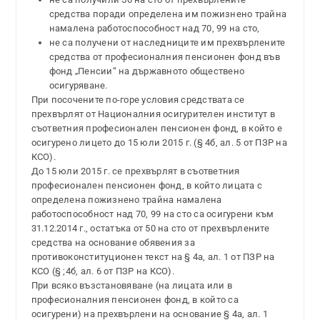
средства поради определена им пожизнено трайна
намалена работоспособност над 70, 99 на сто,
не са получени от наследниците им прехвърлените
средства от професионалния пенсионен фонд във
фонд „Пенсии“ на държавното обществено
осигуряване.
При посочените по-горе условия средствата се
прехвърлят от Националния осигурителен институт в
съответния професионален пенсионен фонд, в който е
осигурено лицето до 15 юли 2015 г. (§ 4б, ал. 5 от ПЗР на
КСО).
До 15 юли 2015 г. се прехвърлят в съответния
професионален пенсионен фонд, в който лицата с
определена пожизнено трайна намалена
работоспособност над 70, 99 на сто са осигурени към
31.12.2014 г., остатъка от 50 на сто от прехвърлените
средства на основание обявения за
противоконституционен текст на § 4а, ал. 1 от ПЗР на
КСО (§ ;4б, ал. 6 от ПЗР на КСО).
При всяко възстановяване (на лицата или в
професионалния пенсионен фонд, в който са
осигурени) на прехвърлени на основание § 4а, ал. 1