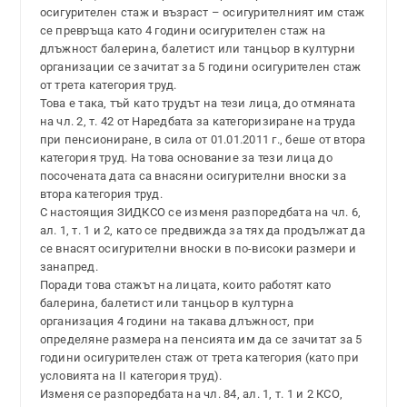
осигурителен стаж и възраст – осигурителният им стаж
се превръща като 4 години осигурителен стаж на
длъжност балерина, балетист или танцьор в културни
организации се зачитат за 5 години осигурителен стаж
от трета категория труд.
Това е така, тъй като трудът на тези лица, до отмяната
на чл. 2, т. 42 от Наредбата за категоризиране на труда
при пенсиониране, в сила от 01.01.2011 г., беше от втора
категория труд. На това основание за тези лица до
посочената дата са внасяни осигурителни вноски за
втора категория труд.
С настоящия ЗИДКСО се изменя разпоредбата на чл. 6,
ал. 1, т. 1 и 2, като се предвижда за тях да продължат да
се внасят осигурителни вноски в по-високи размери и
занапред.
Поради това стажът на лицата, които работят като
балерина, балетист или танцьор в културна
организация 4 години на такава длъжност, при
определяне размера на пенсията им да се зачитат за 5
години осигурителен стаж от трета категория (като при
условията на ІІ категория труд).
Изменя се разпоредбата на чл. 84, ал. 1, т. 1 и 2 КСО,