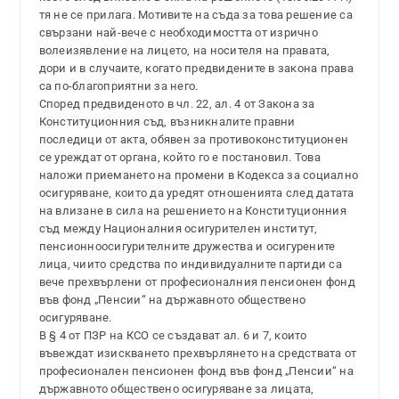
тя не се прилага. Мотивите на съда за това решение са
свързани най-вече с необходимостта от изрично
волеизявление на лицето, на носителя на правата,
дори и в случаите, когато предвидените в закона права
са по-благоприятни за него.
Според предвиденото в чл. 22, ал. 4 от Закона за
Конституционния съд, възникналите правни
последици от акта, обявен за противоконституционен
се уреждат от органа, който го е постановил. Това
наложи приемането на промени в Кодекса за социално
осигуряване, които да уредят отношенията след датата
на влизане в сила на решението на Конституционния
съд между Националния осигурителен институт,
пенсионноосигурителните дружества и осигурените
лица, чиито средства по индивидуалните партиди са
вече прехвърлени от професионалния пенсионен фонд
във фонд „Пенсии“ на държавното обществено
осигуряване.
В § 4 от ПЗР на КСО се създават ал. 6 и 7, които
въвеждат изискването прехвърлянето на средствата от
професионален пенсионен фонд във фонд „Пенсии“ на
държавното обществено осигуряване за лицата,