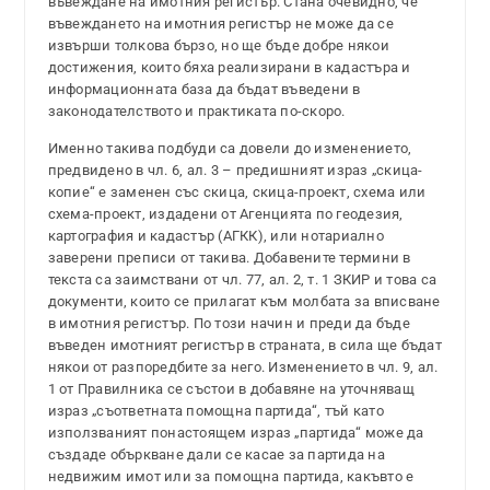
въвеждане на имотния регистър. Стана очевидно, че
въвеждането на имотния регистър не може да се
извърши толкова бързо, но ще бъде добре някои
достижения, които бяха реализирани в кадастъра и
информационната база да бъдат въведени в
законодателството и практиката по-скоро.
Именно такива подбуди са довели до изменението,
предвидено в чл. 6, ал. 3 – предишният израз „скица-
копие“ е заменен със скица, скица-проект, схема или
схема-проект, издадени от Агенцията по геодезия,
картография и кадастър (АГКК), или нотариално
заверени преписи от такива. Добавените термини в
текста са заимствани от чл. 77, ал. 2, т. 1 ЗКИР и това са
документи, които се прилагат към молбата за вписване
в имотния регистър. По този начин и преди да бъде
въведен имотният регистър в страната, в сила ще бъдат
някои от разпоредбите за него. Изменението в чл. 9, ал.
1 от Правилника се състои в добавяне на уточняващ
израз „съответната помощна партида“, тъй като
използваният понастоящем израз „партида“ може да
създаде объркване дали се касае за партида на
недвижим имот или за помощна партида, какъвто е