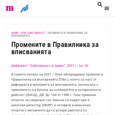
HOME
-
ЕПИ СОБСТВЕНОСТ
-
ПРОМЕНИТЕ В ПРАВИЛНИКА ЗА
ВПИСВАНИЯТА
Промените в Правилника за
вписванията
Дайджест “Собственост и право”, 2021 г., кн. 02
В самото начало на 2021 г. бяха обнародвани промени в
Правилника за вписванията (ПВп.), които са част от
реформата в материята на вписванията, започнала с
приемането на Закона за нотариусите и нотариалната
дейност (ЗННД), ДВ, бр. 104 от 1996 г. Тези промени
отчасти са свързани със Закона за кадастъра и
имотния регистър (ЗКИР) и неговите изменения,
отчасти с желанието да се ускори работата по