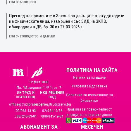
ЕПИ СОБСТВЕНОСТ
Преглед на промените в Закона за данъците върху доходите
на физическите лица, извършени със ЗИД на ЗКПО,
обнародван в ДВ, бр. 30 от 27.03.2026 г.
ЕПИ СЧЕТОВОДСТВО И ДАНЪЦИ
ПОЛИТИКА НА САЙТА
Начини за плащане
София 1000
Условия за доставка
Пл. "Македония" № 1, ет. 7
ИК ТРУД И
НКЦ РЕШЕНИЕ
Политика за използване на
ПРАВО ООД
ООД
бисквитки
office@trudipravo.bg
reshenie@trudipravo.bg
Правила за поверителност
02/981-13-93
02/981-13-76
и защита на личните данни
088/240-03-01
088/845-19-64
АБОНАМЕНТ ЗА
MЕСЕЧЕН