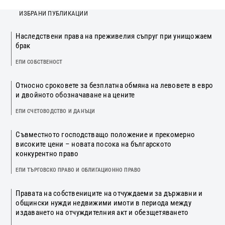
ИЗБРАНИ ПУБЛИКАЦИИ
Наследствени права на преживелия съпруг при унищожаем
брак
ЕПИ СОБСТВЕНОСТ
Относно сроковете за безплатна обмяна на левовете в евро
и двойното обозначаване на цените
ЕПИ СЧЕТОВОДСТВО И ДАНЪЦИ
Съвместното господстващо положение и прекомерно
високите цени – новата посока на българското
конкурентно право
ЕПИ ТЪРГОВСКО ПРАВО И ОБЛИГАЦИОННО ПРАВО
Правата на собствениците на отчуждаеми за държавни и
общински нужди недвижими имоти в периода между
издаването на отчуждителния акт и обезщетяването