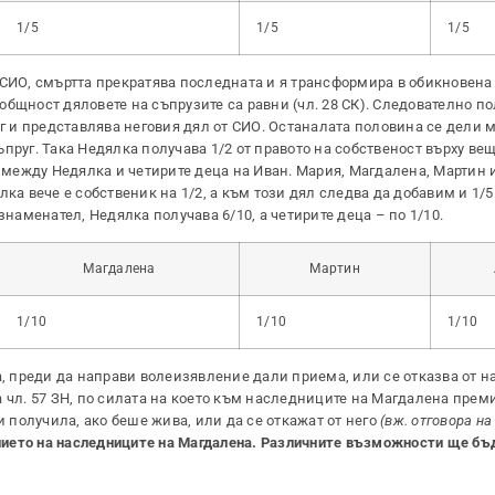
1/5
1/5
1/5
 СИО, смъртта прекратява последната и я трансформира в обикновена
бщност дяловете на съпрузите са равни (чл. 28 СК). Следователно по
 и представлява неговия дял от СИО. Останалата половина се дели 
пруг. Така Недялка получава 1/2 от правото на собственост върху ве
о между Недялка и четирите деца на Иван. Мария, Магдалена, Мартин
дялка вече е собственик на 1/2, а към този дял следва да добавим и 1/
знаменател, Недялка получава 6/10, а четирите деца – по 1/10.
Магдалена
Мартин
1/10
1/10
1/10
а, преди да направи волеизявление дали приема, или се отказва от н
 чл. 57 ЗН, по силата на което към наследниците на Магдалена прем
и получила, ако беше жива, или да се откажат от него
(вж. отговора на
ението на наследниците на Магдалена. Различните възможности ще бъ