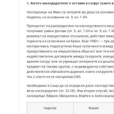
1. Когато наследодателят е оставил и съпруг (както в
Наследници на Иван са четирите му деца на основание
Недялка, на основание чл. 9, ал. 1 ЗН.
Принципът на разпределяне на наследственото имущ
получават равни дялове (чл. 5, ал. 1 ЗН и чл. 9, ал. 
режимът на имуществени отношения, действал между
годината на сключване на брака. Към 1980 г. – при д
императивна. Недопустимо беше сключеното между съ
прекратяването на имуществена общност или тя изобщ
недействителни договорите между съпрузите, извърш
единия съпруг или се увреждат интересите на децата 
предмет на такива сделки, с индивидуална собствен
действителни обичайните дарения, които съпрузите с
тях, с които не се накърнява СИО.
Необходимо е също да се определи дали наследствен
вече наследодател (чл. 22 СК). Във втория случай, а
низходящи (Мария, Магдалена, Мартин и Александър),
Недялка
Мария