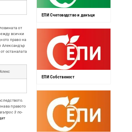
ЕПИ Счетоводство и данъци
ловината от
между всички
щното право на
 и Александър
5 от останалата
Алекс
ЕПИ Собственост
аследството.
инава правото
 въпрос 3 по-
дат