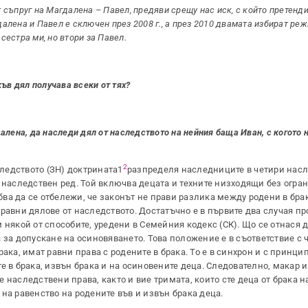
съпруг на Магдалена – Павел, предяви срещу нас иск, с който претенди
лена и Павел е сключен през 2008 г., а през 2010 двамата избират реж
сестра ми, но втори за Павел.
ъв дял получава всеки от тях?
лена, да наследи дял от наследството на нейния баща Иван, с когото 
2
аследството (ЗН) доктрината1
разпределя наследниците в четири нас
 наследствен ред. Той включва децата и техните низходящи без огра
ябва да се отбележи, че законът не прави разлика между родени в брак
равни дялове от наследството. Достатъчно е в първите два случая пр
 някой от способите, уредени в Семейния кодекс (СК). Що се отнася д
за допускане на осиновяването. Това положение е в съответствие с чл.
ака, имат равни права с родените в брака. То е в синхрон и с принци
ите в брака, извън брака и на осиновените деца. Следователно, макар 
наследствени права, както и вие тримата, които сте деца от брака н
на равенство на родените във и извън брака деца.