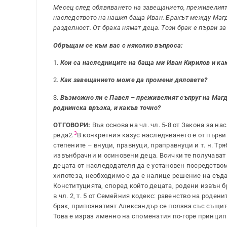
Месец след обявяването на завещанието, преживелият 
наследството на нашия баща Иван. Бракът между Магда
разделност. От брака нямат деца. Този брак е първи за 
Обръщам се към вас с няколко въпроса:
1.
Кои са наследниците на баща ми Иван Кирилов и как
2.
Как завещанието може да промени дяловете?
3.
Възможно ли е Павел – преживелият съпруг на Магда
роднинска връзка, и какъв точно?
ОТГОВОРИ:
Въз основа на чл. чл. 5-8 от Закона за н
3
реда2.
В конкретния казус наследяването е от първи
степените – внуци, правнуци, праправнуци и т. н. Тр
извънбрачни и осиновени деца. Всички те получават 
децата от наследодателя да е установен посредством
хипотеза, необходимо е да е налице решение на съда 
Конституцията, според който децата, родени извън бр
в чл. 2, т. 5 от Семейния кодекс: равенство на роден
брак, припознатият Александър се ползва със същите 
Това е израз именно на споменатия по-горе принцип 