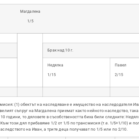
Магдалена
1/5
Брак над 10 г.
Недялка
Павел
1/15
2/15
смисия: (1) обектът на наследяване е имущество на наследодателя И
ивелият съпруг на Магдалена приемат както нейното наследство, така 
д 10 години, то дяловете в съсобствеността биха били следните: Недя
Към този дял прибавяме 1/2 от 1/5 по трансмисия (т.е. 1/5+1/10) и по
аследството на Иван, а трите деца получават по 1/5 или по 2/10.