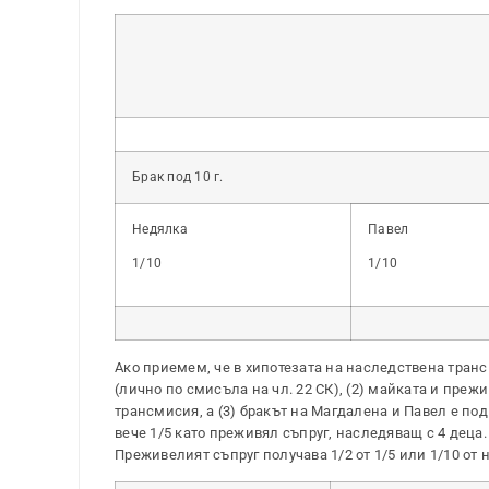
Брак под 10 г.
Недялка
Павел
1/10
1/10
Ако приемем, че в хипотезата на наследствена тран
(лично по смисъла на чл. 22 СК), (2) майката и преж
трансмисия, а (3) бракът на Магдалена и Павел е по
вече 1/5 като преживял съпруг, наследяващ с 4 деца. 
Преживелият съпруг получава 1/2 от 1/5 или 1/10 от н