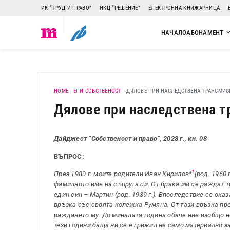
ИК “ТРУД И ПРАВО”
НКЦ “РЕШЕНИЕ”
ЕЛЕКТРОННА КНИЖАРНИЦА
НАЧАЛО
АБОНАМЕНТ
HOME
-
ЕПИ СОБСТВЕНОСТ
-
ДЯЛОВЕ ПРИ НАСЛЕДСТВЕНА ТРАНСМИС
Дялове при наследствена 
Дайджест “Собственост и право”, 2023 г., кн. 08
ВЪПРОС:
1
През 1980 г. моите родители Иван Кирилов*
(род. 1960
фамилното име на съпруга си. От брака им се раждат тр
един син – Мартин (род. 1989 г.). Впоследствие се ок
връзка със своята колежка Румяна. От тази връзка пре
раждането му. До миналата година обаче ние изобщо не
тези години баща ни се е грижил не само материално за