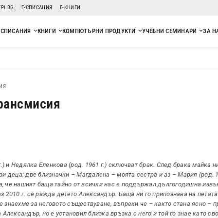
EPI.BG
Е-СПИСАНИЯ
Е-КНИГИ
СПИСАНИЯ
КНИГИ
КОМПЮТЪРНИ ПРОДУКТИ
УЧЕБНИ СЕМИНАРИ
ЗА Н
ИЯ
трансмисия
 г.) и Недялка Еленкова (род. 1961 г.) сключват брак. След брака майка 
и деца: две близначки – Магдалена – моята сестра и аз – Мария (род. 1
аза, че нашият баща тайно от всички нас е поддържал дългогодишна изв
з 2010 г. се ражда детето Александър. Баща ни го припознава на петата
 знаехме за неговото съществуване, въпреки че – както стана ясно – п
 Александър, но е установил близка връзка с него и той го знае като св