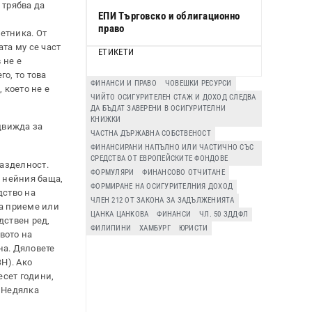
 трябва да
ЕПИ Търговско и облигационно
право
етника. От
та му се част
ЕТИКЕТИ
 не е
о, то това
ФИНАНСИ И ПРАВО
ЧОВЕШКИ РЕСУРСИ
 което не е
ЧИЙТО ОСИГУРИТЕЛЕН СТАЖ И ДОХОД СЛЕДВА
ДА БЪДАТ ЗАВЕРЕНИ В ОСИГУРИТЕЛНИ
КНИЖКИ
едвижда за
ЧАСТНА ДЪРЖАВНА СОБСТВЕНОСТ
ФИНАНСИРАНИ НАПЪЛНО ИЛИ ЧАСТИЧНО СЪС
СРЕДСТВА ОТ ЕВРОПЕЙСКИТЕ ФОНДОВЕ
разделност.
ФОРМУЛЯРИ
ФИНАНСОВО ОТЧИТАНЕ
а нейния баща,
ФОРМИРАНЕ НА ОСИГУРИТЕЛНИЯ ДОХОД
дство на
ЧЛЕН 212 ОТ ЗАКОНА ЗА ЗАДЪЛЖЕНИЯТА
да приеме или
ЦАНКА ЦАНКОВА
ФИНАНСИ
ЧЛ. 50 ЗДДФЛ
дствен ред,
ФИЛИПИНИ
ХАМБУРГ
ЮРИСТИ
вото на
на. Дяловете
ЗН). Ако
есет години,
, Недялка