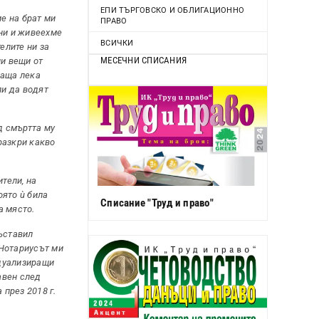
ЕПИ ТЪРГОВСКО И ОБЛИГАЦИОННО
е на брат ми
ПРАВО
ени и живеехме
ВСИЧКИ
елите ни за
МЕСЕЧНИ СПИСАНИЯ
ни вещи от
баща лека
ли да водят
ед смъртта му
разкри какво
тели, на
оято ù била
Списание "Труд и право"
а място.
съставил
 Нотариусът ми
идуализиращи
авен след
през 2018 г.