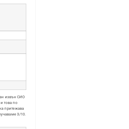
ван извън СИО
и това по
лка притежава
лучаваме 3/10.