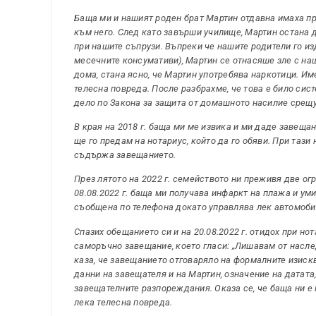
Баща ми и нашият роден брат Мартин отдавна имаха п
към него. След като завърши училище, Мартин остана 
при нашите съпрузи. Въпреки че нашите родители го из
месечните консумативи), Мартин се отнасяше зле с на
дома, стана ясно, че Мартин употребява наркотици. И
телесна повреда. После разбрахме, че това е било сис
дело по Закона за защита от домашното насилие срещу
В края на 2018 г. баща ми ме извика и ми даде завещан
ще го предам на нотариус, който да го обяви. При таз
съдържа завещанието.
През лятото на 2022 г. семейството ни преживя две ог
08.08.2022 г. баща ми получава инфаркт на плажа и уми
съобщена по телефона докато управлява лек автомобил
Спазих обещанието си и на 20.08.2022 г. отидох при но
саморъчно завещание, което гласи: „Лишавам от насле
каза, че завещанието отговаряло на формалните изис
данни на завещателя и на Мартин, означение на датата
завещателните разпореждания. Оказа се, че баща ни е
лека телесна повреда.