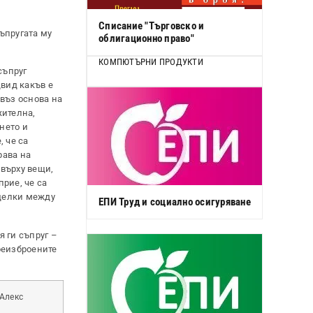
Списание "Търговско и
съпругата му
облигационно право"
КОМПЮТЪРНИ ПРОДУКТИ
съпруг
двид какъв е
въз основа на
жителна,
нето и
 че са
рава на
 върху вещи,
рие, че са
сделки между
ЕПИ Труд и социално осигуряване
 ги съпруг –
ореизброените
Алекс