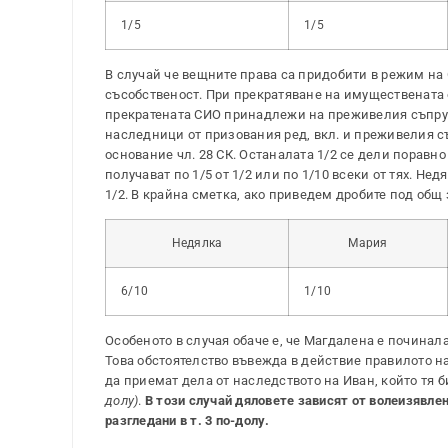
1/5
1/5
В случай че вещните права са придобити в режим на
съсобственост. При прекратяване на имуществената о
прекратената СИО принадлежи на преживелия съпруг
наследници от призования ред, вкл. и преживелия съ
основание чл. 28 СК. Останалата 1/2 се дели поравн
получават по 1/5 от 1/2 или по 1/10 всеки от тях. Не
1/2. В крайна сметка, ако приведем дробите под общ 
Недялка
Мария
6/10
1/10
Особеното в случая обаче е, че Магдалена е починал
Това обстоятелство въвежда в действие правилото на
да приемат дела от наследството на Иван, който тя б
долу)
.
В този случай дяловете зависят от волеизявл
разгледани в т. 3 по-долу.