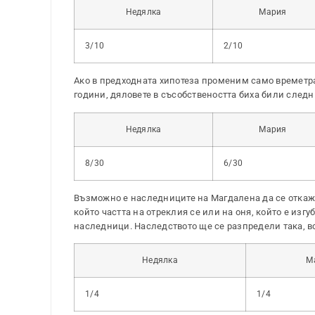
Недялка
Мария
3/10
2/10
Ако в предходната хипотеза променим само времетра
години, дяловете в съсобствеността биха били следн
Недялка
Мария
8/30
6/30
Възможно е наследниците на Магдалена да се откажат
който частта на отреклия се или на оня, който е изг
наследници. Наследството ще се разпредели така, вс
Недялка
М
1/4
1/4