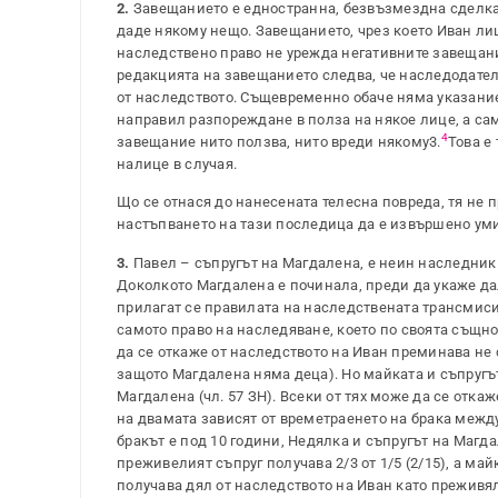
2.
Завещанието е едностранна, безвъзмездна сделк
даде някому нещо. Завещанието, чрез което Иван ли
наследствено право не урежда негативните завещани
редакцията на завещанието следва, че наследодателя
от наследството. Същевременно обаче няма указание
направил разпореждане в полза на някое лице, а сам
4
завещание нито ползва, нито вреди някому3.
Това е
налице в случая.
Що се отнася до нанесената телесна повреда, тя не п
настъпването на тази последица да е извършено уми
3.
Павел – съпругът на Магдалена, е неин наследник.
Доколкото Магдалена е починала, преди да укаже дал
прилагат се правилата на наследствената трансмис
самото право на наследяване, което по своята същн
да се откаже от наследството на Иван преминава не 
защото Магдалена няма деца). Но майката и съпругъ
Магдалена (чл. 57 ЗН). Всеки от тях може да се отка
на двамата зависят от времетраенето на брака между М
бракът е под 10 години, Недялка и съпругът на Магдал
преживелият съпруг получава 2/3 от 1/5 (2/15), а майка
получава дял от наследството на Иван като преживял