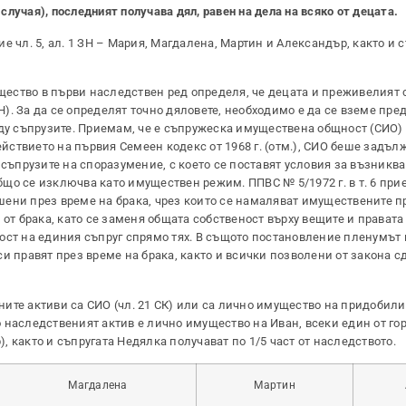
 случая), последният получава дял, равен на дела на всяко от децата.
 чл. 5, ал. 1 ЗН – Мария, Магдалена, Мартин и Александър, както и 
ество в първи наследствен ред определя, че децата и преживелият 
1 ЗН). За да се определят точно дяловете, необходимо е да се вземе пре
 съпрузите. Приемам, че е съпружеска имуществена общност (СИО) 
ействието на първия Семеен кодекс от 1968 г. (отм.), СИО беше задъл
прузите на споразумение, с което се поставят условия за възниква
о се изключва като имуществен режим. ППВС № 5/1972 г. в т. 6 прие,
ени през време на брака, чрез които се намаляват имуществените п
от брака, като се заменя общата собственост върху вещите и правата
ост на единия съпруг спрямо тях. В същото постановление пленумът п
и правят през време на брака, както и всички позволени от закона 
ите активи са СИО (чл. 21 СК) или са лично имущество на придобилия
ко наследственият актив е лично имущество на Иван, всеки един от г
 както и съпругата Недялка получават по 1/5 част от наследството.
Магдалена
Мартин