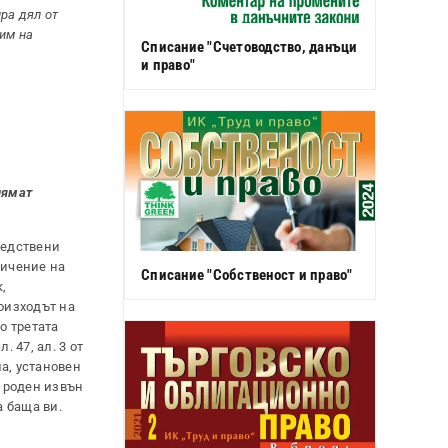
ра дял от
им на
Списание "Счетоводство, данъци
и право"
нямат
ледствени
ничение на
Списание "Собственост и право"
,
оизходът на
о третата
 47, ал. 3 от
па, установен
и роден извън
а баща ви.