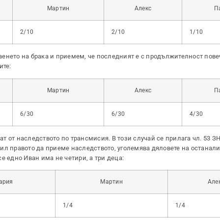
Мартин
Алекс
П
2/10
2/10
1/10
енето на брака и приемем, че последният е с продължителност повеч
ите:
Мартин
Алекс
П
6/30
6/30
4/30
 от наследството по трансмисия. В този случай се прилага чл. 53 ЗН
убил правото да приеме наследството, уголемява дяловете на останали
е едно Иван има не четири, а три деца:
ария
Мартин
Але
1/4
1/4