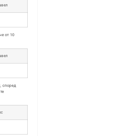
авел
е от 10
авел
, според
те
кс