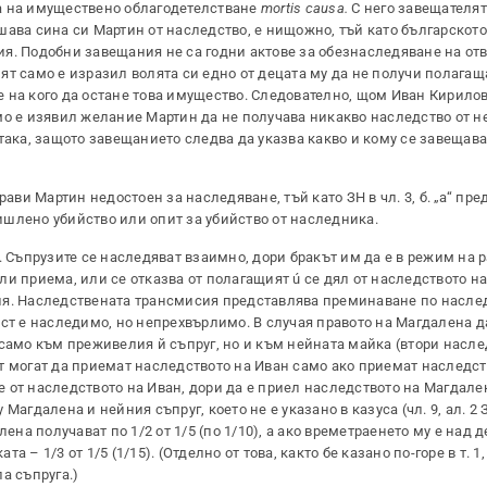
а на имуществено облагодетелстване
mortis causa.
С него завещателят
шава сина си Мартин от наследство, е нищожно, тъй като българското
я. Подобни завещания не са годни актове за обезнаследяване на отв
т само е изразил волята си едно от децата му да не получи полагаща
 на кого да остане това имущество. Следователно, щом Иван Кирилов
о е изявил желание Мартин да не получава никакво наследство от нег
 така, защото завещанието следва да указва какво и кому се завещава,
рави Мартин недостоен за наследяване, тъй като ЗН в чл. 3, б. „а“ пр
шлено убийство или опит за убийство от наследника.
 Съпрузите се наследяват взаимно, дори бракът им да е в режим на 
и приема, или се отказва от полагащият ú се дял от наследството н
ия. Наследствената трансмисия представлява преминаване по насле
ост е наследимо, но непрехвърлимо. В случая правото на Магдалена 
само към преживелия й съпруг, но и към нейната майка (втори насле
т могат да приемат наследството на Иван само ако приемат наследст
же от наследството на Иван, дори да е приел наследството на Магдале
агдалена и нейния съпруг, което не е указано в казуса (чл. 9, ал. 2 
ена получават по 1/2 от 1/5 (по 1/10), а ако времетраенето му е над д
та – 1/3 от 1/5 (1/15). (Отделно от това, както бе казано по-горе в т. 1
а съпруга.)