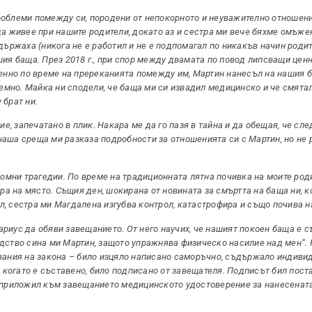
роблеми помежду си, породени от непокорното и неуважително отношени
да живее при нашите родители, докато аз и сестра ми вече бяхме омъж
държаха (никога не е работил и не е подпомагал по никакъв начин родит
шия баща. През 2018 г., при спор между двамата по повод липсващи цен
менно по време на пререканията помежду им, Мартин нанесъл на нашия 
темно. Майка ни сподели, че баща ми си извадил медицинско и че смята
 брат ни.
ие, запечатано в плик. Накара ме да го пазя в тайна и да обещая, че сл
и наша среща ми разказа подробности за отношенията си с Мартин, но не 
ромни трагедии. По време на традиционната лятна почивка на моите роди
ра на място. Същия ден, шокирана от новината за смъртта на баща ни, к
, сестра ми Магдалена изгубва контрол, катастрофира и също почива н
тариус да обяви завещанието. От него научих, че нашият покоен баща е 
дство сина ми Мартин, защото упражнява физическо насилие над мен“.
квания на закона – било изцяло написано саморъчно, съдържало индив
, когато е съставено, било подписано от завещателя. Подписът бил пост
 приложил към завещанието медицинското удостоверение за нанесената 