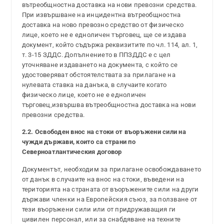
вътреобщностна доставка на нови превозни средства.
При извършване на инцидентна вътреобщностна
доставка на ново превозно средство от физическо
лице, което не е едноличен търговец, ще се издава
документ, който съдържа реквизитите по чл. 114, ал. 1,
т. 3-15 ЗДДС. Допълнението в ППЗДДС е с цел
уточняване издаването на документа, с който се
удостоверяват обстоятелствата за прилагане на
нулевата ставка на данъка, в случаите когато
физическо лице, което не е едноличен
търговец,извършва вътреобщностна доставка на нови
превозни средства.
2.2. Освободен внос на стоки от въоръжени сили на
чужди държави, които са страни по
Северноатлантическия договор
Документът, необходим за прилагане освобождаването
от данък в случаите на внос на стоки, въведени на
територията на страната от въоръжените сили на други
държави членки на Европейския съюз, за ползване от
тези въоръжени сили или от придружаващия ги
цивилен персонал, или за снабдяване на техните