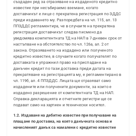
създаден ред за отразяване на издаденото кредитно
известие при несъбираемо вземане, когато
доставчикът е лице с прекратена регистрация по ЗДДС
преди издаването му. Разпоредбата на чл. 115, ал. 13
ППЗДДС регламентира, че в случаите на прекратена
регистрация доставчикът следва писмено да
уведомява компетентната ТД на НАП в 7-дневен срок от
настъпване на обстоятелство по чл. 126а, ал. 2 от
закона. Отразяването на издадено или полученото
кредитно известие, в случаите когато получателят по
доставката е упражнил право на приспадане на
данъчен кредит по тази доставка преди датата на
прекратяване на регистрацията му, е регламентирано в
чл. 119б, ал. 4 ППЗДДС. Лицата ще отразяват само
издадените или получените документи, за които е
издадено разрешение от компетентната ТД на НАП.
Справка-декларацията и отчетните регистри ще се
подават само на хартиен и технически носител.
1.2. Издаване на дебитно известие при получаване на
плащане по доставка, на която данъчната основа и
начисленият данък са намалени с кредитно известие