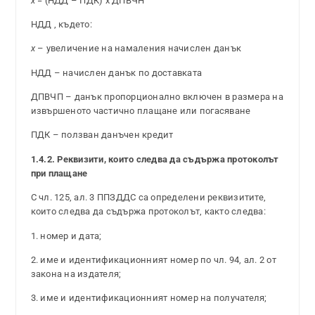
x
= (НДД – ПДК) x ДПВЧН
НДД , където:
x
– увеличение на намаления начислен данък
НДД – начислен данък по доставката
ДПВЧП – данък пропорционално включен в размера на
извършеното частично плащане или погасяване
ПДК – ползван данъчен кредит
1.4.2. Реквизити, които следва да съдържа протоколът
при плащане
С чл. 125, ал. 3 ППЗДДС са определени реквизитите,
които следва да съдържа протоколът, както следва:
1. номер и дата;
2. име и идентификационният номер по чл. 94, ал. 2 от
закона на издателя;
3. име и идентификационният номер на получателя;