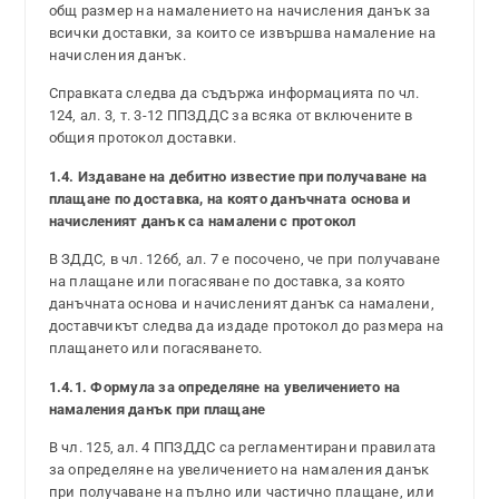
общ размер на намалението на начисления данък за
всички доставки, за които се извършва намаление на
начисления данък.
Справката следва да съдържа информацията по чл.
124, ал. 3, т. 3-12 ППЗДДС за всяка от включените в
общия протокол доставки.
1.4. Издаване на дебитно известие при получаване на
плащане по доставка, на която данъчната основа и
начисленият данък са намалени с протокол
В ЗДДС, в чл. 126б, ал. 7 е посочено, че при получаване
на плащане или погасяване по доставка, за която
данъчната основа и начисленият данък са намалени,
доставчикът следва да издаде протокол до размера на
плащането или погасяването.
1.4.1. Формула за определяне на увеличението на
намаления данък при плащане
В чл. 125, ал. 4 ППЗДДС са регламентирани правилата
за определяне на увеличението на намаления данък
при получаване на пълно или частично плащане, или