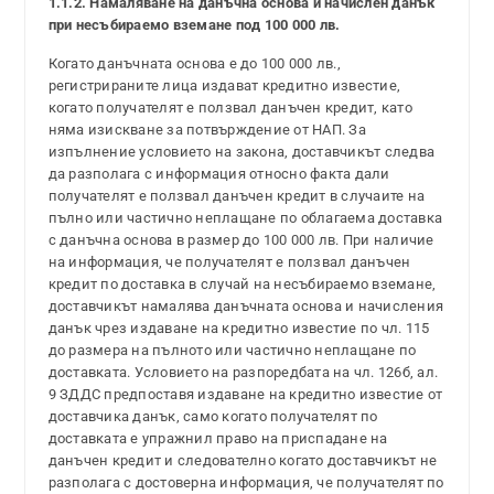
1.1.2. Намаляване на данъчна основа и начислен данък
при несъбираемо вземане под 100 000 лв.
Когато данъчната основа е до 100 000 лв.,
регистрираните лица издават кредитно известие,
когато получателят е ползвал данъчен кредит, като
няма изискване за потвърждение от НАП. За
изпълнение условието на закона, доставчикът следва
да разполага с информация относно факта дали
получателят е ползвал данъчен кредит в случаите на
пълно или частично неплащане по облагаема доставка
с данъчна основа в размер до 100 000 лв. При наличие
на информация, че получателят е ползвал данъчен
кредит по доставка в случай на несъбираемо вземане,
доставчикът намалява данъчната основа и начисления
данък чрез издаване на кредитно известие по чл. 115
до размера на пълното или частично неплащане по
доставката. Условието на разпоредбата на чл. 126б, ал.
9 ЗДДС предпоставя издаване на кредитно известие от
доставчика данък, само когато получателят по
доставката е упражнил право на приспадане на
данъчен кредит и следователно когато доставчикът не
разполага с достоверна информация, че получателят по