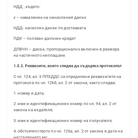
НДД , където:
x
– намаление на начисления данък
НДД- начислен данък по доставката
ПДК – ползван данъчен кредит
ДПВЧН – данък, пропорционално включен в размера
на частичното неплащане.
1.3.2. Реквизити, които следва да съдържа протоколът
С чл. 124, ал. 3 ППЗДДС са определени реквизитите на
протокола по чл. 126б, ал. 2 от закона, както следва:
1. номер и дата;
2. име и идентификационен номер по чл. 94, ал. 2 от
закона на издателя;
3. име и идентификационен номер на получателя;
4. обстоятелството по чл. 126а, ал. 2 от закона и дата на
настъпването му;