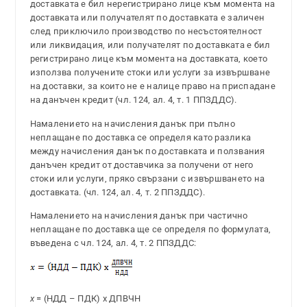
доставката е бил нерегистрирано лице към момента на
доставката или получателят по доставката е заличен
след приключило производство по несъстоятелност
или ликвидация, или получателят по доставката е бил
регистрирано лице към момента на доставката, което
използва получените стоки или услуги за извършване
на доставки, за които не е налице право на приспадане
на данъчен кредит (чл. 124, ал. 4, т. 1 ППЗДДС).
Намалението на начисления данък при пълно
неплащане по доставка се определя като разлика
между начисления данък по доставката и ползвания
данъчен кредит от доставчика за получени от него
стоки или услуги, пряко свързани с извършването на
доставката. (чл. 124, ал. 4, т. 2 ППЗДДС).
Намалението на начисления данък при частично
неплащане по доставка ще се определя по формулата,
въведена с чл. 124, ал. 4, т. 2 ППЗДДС:
x
= (НДД – ПДК) x ДПВЧН