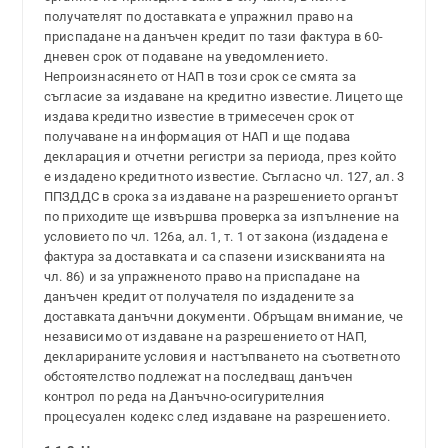
получателят по доставката е упражнил право на
приспадане на данъчен кредит по тази фактура в 60-
дневен срок от подаване на уведомлението.
Непроизнасянето от НАП в този срок се смята за
съгласие за издаване на кредитно известие. Лицето ще
издава кредитно известие в тримесечен срок от
получаване на информация от НАП и ще подава
декларация и отчетни регистри за периода, през който
е издадено кредитното известие. Съгласно чл. 127, ал. 3
ППЗДДС в срока за издаване на разрешението органът
по приходите ще извършва проверка за изпълнение на
условието по чл. 126а, ал. 1, т. 1 от закона (издадена е
фактура за доставката и са спазени изискванията на
чл. 86) и за упражненото право на приспадане на
данъчен кредит от получателя по издадените за
доставката данъчни документи. Обръщам внимание, че
независимо от издаване на разрешението от НАП,
декларираните условия и настъпването на съответното
обстоятелство подлежат на последващ данъчен
контрол по реда на Данъчно-осигурителния
процесуален кодекс след издаване на разрешението.