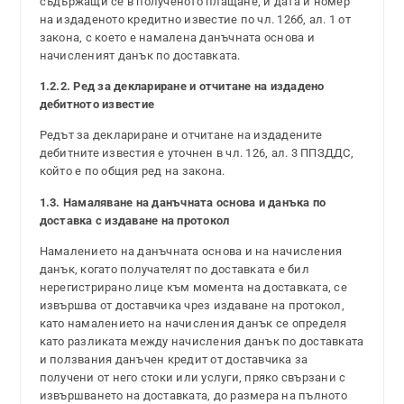
съдържащи се в полученото плащане; и дата и номер
на издаденото кредитно известие по чл. 126б, ал. 1 от
закона, с което е намалена данъчната основа и
начисленият данък по доставката.
1.2.2. Ред за деклариране и отчитане на издадено
дебитното известие
Редът за деклариране и отчитане на издадените
дебитните известия е уточнен в чл. 126, ал. 3 ППЗДДС,
който е по общия ред на закона.
1.3. Намаляване на данъчната основа и данъка по
доставка с издаване на протокол
Намалението на данъчната основа и на начисления
данък, когато получателят по доставката е бил
нерегистрирано лице към момента на доставката, се
извършва от доставчика чрез издаване на протокол,
като намалението на начисления данък се определя
като разликата между начисления данък по доставката
и ползвания данъчен кредит от доставчика за
получени от него стоки или услуги, пряко свързани с
извършването на доставката, до размера на пълното