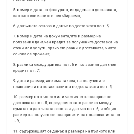
5. номер и дата на фактурата, издадена за доставката,
за която вземането е несъбираемо;
6. данъчната основа и данък по доставката по т. 5;
7. номер и дата на документа/ите и размер на
ползвания данъчен кредит за получените доставки на
стоки или услуги, пряко свързани с доставката, чиято
основа се променя;
8. разлика между данъка по т. 6 и ползвания данъчен
кредит по т. 7;
9. дата и размер, ако има такива, на получените
плащания и на погасяванията по доставката по т. 5;
10. размер на пълното или частично неплащане по
доставката по т. 5, определено като разлика между
сумата на данъчната основа и данъка по т. 6, и общия
размер на получените плащания и на погасяванията по
т. 9;
11. съдържащият се данък в размера на пълното или