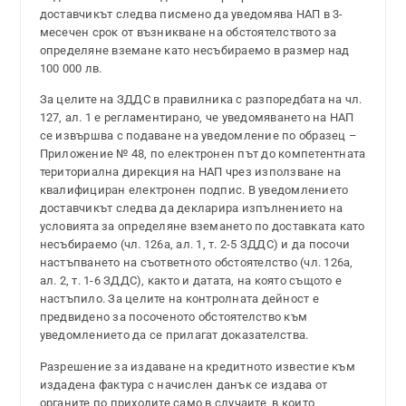
доставчикът следва писмено да уведомява НАП в 3-
месечен срок от възникване на обстоятелството за
определяне вземане като несъбираемо в размер над
100 000 лв.
За целите на ЗДДС в правилника с разпоредбата на чл.
127, ал. 1 е регламентирано, че уведомяването на НАП
се извършва с подаване на уведомление по образец –
Приложение № 48, по електронен път до компетентната
териториална дирекция на НАП чрез използване на
квалифициран електронен подпис. В уведомлението
доставчикът следва да декларира изпълнението на
условията за определяне вземането по доставката като
несъбираемо (чл. 126а, ал. 1, т. 2-5 ЗДДС) и да посочи
настъпването на съответното обстоятелство (чл. 126а,
ал. 2, т. 1-6 ЗДДС), както и датата, на която същото е
настъпило. За целите на контролната дейност е
предвидено за посоченото обстоятелство към
уведомлението да се прилагат доказателства.
Разрешение за издаване на кредитното известие към
издадена фактура с начислен данък се издава от
органите по приходите само в случаите, в които