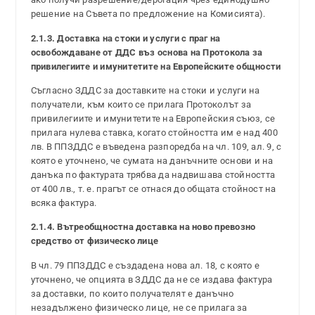
решение на Съвета по предложение на Комисията).
2.1.3. Доставка на стоки и услуги с праг на
освобождаване от ДДС въз основа на Протокола за
привилегиите и имунитетите на Европейските общности
Съгласно ЗДДС за доставките на стоки и услуги на
получатели, към които се прилага Протоколът за
привилегиите и имунитетите на Европейския съюз, се
прилага нулева ставка, когато стойността им е над 400
лв. В ППЗДДС е въведена разпоредба на чл. 109, ал. 9, с
която е уточнено, че сумата на данъчните основи и на
данъка по фактурата трябва да надвишава стойността
от 400 лв., т. е. прагът се отнася до общата стойност на
всяка фактура.
2.1.4. Вътреобщностна доставка на ново превозно
средство от физическо лице
В чл. 79 ППЗДДС е създадена нова ал. 18, с която е
уточнено, че опцията в ЗДДС да не се издава фактура
за доставки, по които получателят е данъчно
незадължено физическо лице, не се прилага за