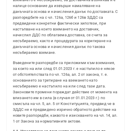
налице основание да извърши намаляване на
данъчната основа и начисления данък по доставката. С
разпоредбите на с чл. 126а, 126б и 126в ЗДДС са
предвидени конкретни фактически хипотези, при
настъпване на които вземането на доставчик,
начислил ДДС по облагаема доставка, се счита за
несъбираемо, както и процедурата за коригиране на
данъчната основа и начисления данък по такова
несъбираемо вземане.
Въведените разпоредби са приложими към вземания,
за които на или след 01.01.2023 г. е настъпило е някое
от обстоятелствата по чл. 126а, ал. 2 от закона, т. е.
основанието за третиране на вземането като
несъбираемо е настъпило на или след тази дата.
Законовите промени пораждат действие от момента на
влизането им в сила (в случая от 01.01.2023 г.) по
смисъла на чл. 5, ал. 5 от Конституцията, предвид че в
ЗДДС не е предвидено изрично обратното действие на
новите разпоредби, каквото е изискването на чл. 14, ал.
1 от Закона за нормативните актове.