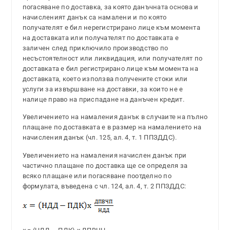
погасяване по доставка, за която данъчната основа и
начисленият данък са намалени и по която
получателят е бил нерегистрирано лице към момента
на доставката или получателят по доставката е
заличен след приключило производство по
несъстоятелност или ликвидация, или получателят по
доставката е бил регистрирано лице към момента на
доставката, което използва получените стоки или
услуги за извършване на доставки, за които не е
налице право на приспадане на данъчен кредит.
Увеличението на намаления данък в случаите на пълно
плащане по доставката е в размер на намалението на
начисления данък (чл. 125, ал. 4, т. 1 ППЗДДС).
Увеличението на намаления начислен данък при
частично плащане по доставка ще се определя за
всяко плащане или погасяване поотделно по
формулата, въведена с чл. 124, ал. 4, т. 2 ППЗДДС: