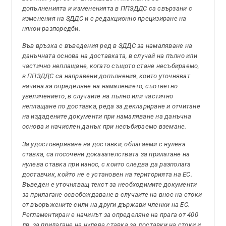
допълненията и измененията в ППЗДДС са свързани с
изменения на ЗДДС и с редакционно прецизиране на
някои разпоредби.
Във връзка с въведения ред в ЗДДС за намаляване на
данъчната основа на доставката, в случай на пълно или
частично неплащане, когато същото стане несъбираемо,
в ППЗДДС са направени допълнения, които уточняват
начина за определяне на намалението, съответно
увеличението, в случаите на пълно или частично
неплащане по доставка, реда за деклариране и отчитане
на издадените документи при намаляване на данъчна
основа и начислен данък при несъбираемо вземане.
За удостоверяване на доставки, облагаеми с нулева
ставка, са посочени доказателствата за прилагане на
нулева ставка при износ, с които следва да разполага
доставчик, който не е установен на територията на ЕС.
Въведен е уточняващ текст за необходимите документи
за прилагане освобождаване в случаите на внос на стоки
от въоръжените сили на други държави членки на ЕС.
Регламентиран е начинът за определяне на прага от 400
лв. за прилагане на нулева ставка за доставки на стоки и