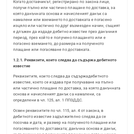
Когато доставчикът, регистрирано по закона лице,
получи пълно или частично плащане по доставка, за
която данъчната основа и начисленият данък са
намалени или вземането по доставката е погасено
изцяло или частично по друг възмезден начин, същият
е длъжен да издаде дебитно известие през данъчния
период, през който е получено плащането или е
погасено вземането, до размера на полученото
плащане или погасяване по доставката.
1.2.1. Реквизити, които следва да съдържа дебитното
известие
Реквизитите, които следва да съдържадебитното
известие, което се издава при получаване на пълно
или частично плащане по доставка, за която данъчната
основа и начисленият данък са намалени, са
определени в чл. 125, ал. 1 ППЗДДС.
Освен реквизитите по чл. 115, ал. 4 от закона, в
дебитното известие задължително следва да се
посочва и дата, и размер на полученото плащане или
погасяването по доставката; данъчна основа и данък,