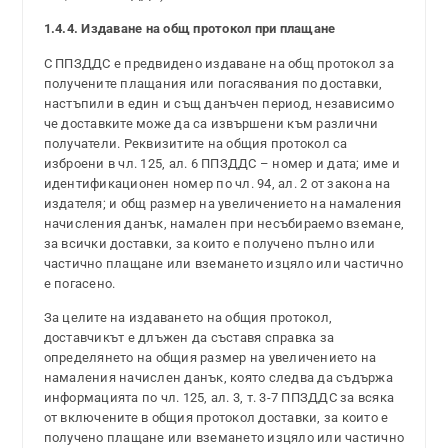
1.4.4. Издаване на общ протокол при плащане
С ППЗДДС е предвидено издаване на общ протокол за
получените плащания или погасявания по доставки,
настъпили в един и същ данъчен период, независимо
че доставките може да са извършени към различни
получатели. Реквизитите на общия протокол са
изброени в чл. 125, ал. 6 ППЗДДС – номер и дата; име и
идентификационен номер по чл. 94, ал. 2 от закона на
издателя; и общ размер на увеличението на намаления
начисления данък, намален при несъбираемо вземане,
за всички доставки, за които е получено пълно или
частично плащане или вземането изцяло или частично
е погасено.
За целите на издаването на общия протокол,
доставчикът е длъжен да съставя справка за
определянето на общия размер на увеличението на
намаления начислен данък, която следва да съдържа
информацията по чл. 125, ал. 3, т. 3-7 ППЗДДС за всяка
от включените в общия протокол доставки, за които е
получено плащане или вземането изцяло или частично