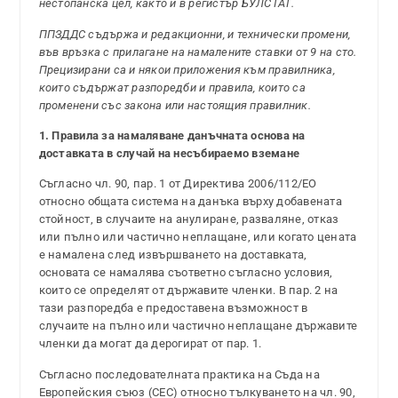
нестопанска цел, както и в регистър БУЛСТАТ.
ППЗДДС съдържа и редакционни, и технически промени,
във връзка с прилагане на намалените ставки от 9 на сто.
Прецизирани са и някои приложения към правилника,
които съдържат разпоредби и правила, които са
променени със закона или настоящия правилник.
1. Правила за намаляване данъчната основа на
доставката в случай на несъбираемо вземане
Съгласно чл. 90, пар. 1 от Директива 2006/112/ЕО
относно общата система на данъка върху добавената
стойност, в случаите на анулиране, разваляне, отказ
или пълно или частично неплащане, или когато цената
е намалена след извършването на доставката,
основата се намалява съответно съгласно условия,
които се определят от държавите членки. В пар. 2 на
тази разпоредба е предоставена възможност в
случаите на пълно или частично неплащане държавите
членки да могат да дерогират от пар. 1.
Съгласно последователната практика на Съда на
Европейския съюз (СЕС) относно тълкуването на чл. 90,