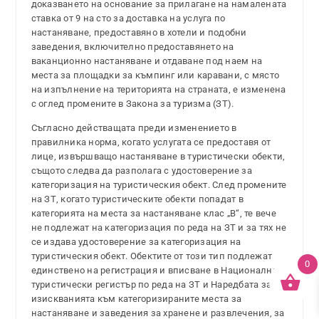
доказването на основание за прилагане на намалената
ставка от 9 на сто за доставка на услуга по
настаняване, предоставяно в хотели и подобни
заведения, включително предоставянето на
ваканционно настаняване и отдаване под наем на
места за площадки за къмпинг или каравани, с място
на изпълнение на територията на страната, е изменена
с оглед промените в Закона за туризма (ЗТ).
Съгласно действащата преди изменението в
правилника норма, когато услугата се предоставя от
лице, извършващо настаняване в туристически обекти,
същото следва да разполага с удостоверение за
категоризация на туристическия обект. След промените
на ЗТ, когато туристическите обекти попадат в
категорията на места за настаняване клас „В“, те вече
не подлежат на категоризация по реда на ЗТ и за тях не
се издава удостоверение за категоризация на
туристическия обект. Обектите от този тип подлежат
0
единствено на регистрация и вписване в Националния
туристически регистър по реда на ЗТ и Наредбата за
изискванията към категоризираните места за
настаняване и заведения за хранене и развлечения, за