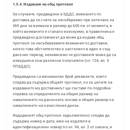
1.3.4. Издаване на общ протокол
За случаите, предвидени в ЗДДС, вземането по
доставка да се счита за несъбираемо при изтичане на
365 дни за вземане в размер до 600 лв. от момента, в
който вземането е станало изискуемо, в правилника е
предвидено доставчикът да може да издава общ
протокол за несъбираемите вземания по доставки,
когато това обстоятелство е настъпило в един и същ
данъчен период, независимо че доставките може да са
извършени към различни получатели (чл. 124, ал. 5
ППЗДДС).
Предвидени са минимален брой реквизити, които
следва да съдържа общият протокол, но за целите на
издаването му доставчикът ще съставя по-подробна
справка за определянето на общия размер на
намалението на данъчната основа и общия размер на
намалението на начисления данък.
Издаденият общ протокол задължително следва да
съдържа номер и дата; име на издателя и
идентификационен номер по чл. 94, ал. 2 от закона; и