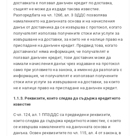
доставката е ползвал данъчен кредит по доставка,
същият не може да издаде такова известие.
Разпоредбата на чл. 126б, ал. 3 ЗДДС позволява
намалението на данъчната основа и на начисления
данък от доставчика да се извършва с протокол, когато
получателят използва получените стоки или услуги за
извършване на доставки, за които не е налице право на
приспадане на данъчен кредит. Предвид това, когато
доставчикът няма информация, че получателят е
ползвал данъчен кредит, този доставчик може да
намали начисления данък чрез издаване на протокол
само при условието на закона, а именно да разполага с
информация, че получателят е използвал получените
стоки или услуги за извършване на доставки, за които
не е налице право на приспадане на данъчен кредит.
1.1.3. Реквизити, които следва да съдържа кредитното
известие
С чл. 124, ал. 1 ППЗДДС са предвидени реквизити,
които следва да съдържа кредитното известие, с което
се извършва намалението на данъчната основа и
данъка. Освен реквизитите по чл. 115, ал. 4 от закона, в