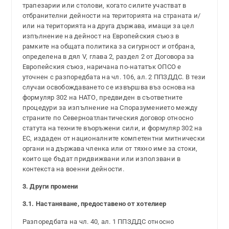
трапезарии или столови, когато силите участват в
отбранителни дейности на територията на страната и/
или на територията на друга държава, имащи за цел
изпълнение на дейност на Европейския съюз в
рамките на общата политика за сигурност и отбрана,
определена в дял V, глава 2, раздел 2 от Договора за
Европейския съюз, наричана по-нататък ОПСО е
уточнен с разпоредбата на чл. 106, ал. 2 ППЗДДС. В тези
случаи освобождаването се извършва въз основа на
формуляр 302 на НАТО, предвиден в съответните
процедури за изпълнение на Споразумението между
страните по Северноатлантическия договор относно
статута на техните въоръжени сили, и формуляр 302 на
ЕС, издаден от националните компетентни митнически
органи на държава членка или от тяхно име за стоки,
които ще бъдат придвижвани или използвани в
контекста на военни дейности.
3. Други промени
3.1.
Настаняване, предоставено от хотелиер
Разпоредбата на чл. 40, ал. 1 ППЗДДС относно