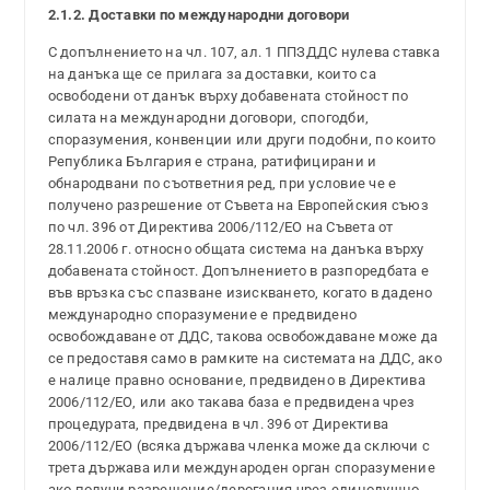
2.1.2. Доставки по международни договори
С допълнението на чл. 107, ал. 1 ППЗДДС нулева ставка
на данъка ще се прилага за доставки, които са
освободени от данък върху добавената стойност по
силата на международни договори, спогодби,
споразумения, конвенции или други подобни, по които
Република България е страна, ратифицирани и
обнародвани по съответния ред, при условие че е
получено разрешение от Съвета на Европейския съюз
по чл. 396 от Директива 2006/112/ЕО на Съвета от
28.11.2006 г. относно общата система на данъка върху
добавената стойност. Допълнението в разпоредбата е
във връзка със спазване изискването, когато в дадено
международно споразумение е предвидено
освобождаване от ДДС, такова освобождаване може да
се предоставя само в рамките на системата на ДДС, ако
е налице правно основание, предвидено в Директива
2006/112/ЕО, или ако такава база е предвидена чрез
процедурата, предвидена в чл. 396 от Директива
2006/112/ЕО (всяка държава членка може да сключи с
трета държава или международен орган споразумение
ако получи разрешение/дерогация чрез единодушно