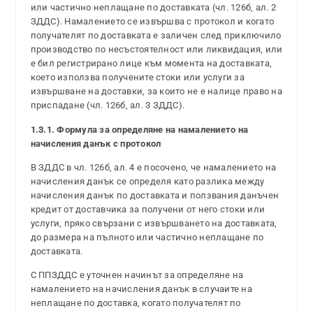
или частично неплащане по доставката (чл. 126б, ал. 2
ЗДДС). Намалението се извършва с протокол и когато
получателят по доставката е заличен след приключило
производство по несъстоятелност или ликвидация, или
е бил регистрирано лице към момента на доставката,
което използва получените стоки или услуги за
извършване на доставки, за които не е налице право на
приспадане (чл. 126б, ал. 3 ЗДДС).
1.3.1. Формула за определяне на намалението на
начисления данък с протокол
В ЗДДС в чл. 126б, ал. 4 е посочено, че намалението на
начисления данък се определя като разлика между
начисления данък по доставката и ползвания данъчен
кредит от доставчика за получени от него стоки или
услуги, пряко свързани с извършването на доставката,
до размера на пълното или частично неплащане по
доставката.
С ППЗДДС е уточнен начинът за определяне на
намалението на начисления данък в случаите на
неплащане по доставка, когато получателят по