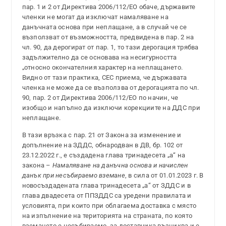
пар. 1 и 2 от Директива 2006/112/ЕО обаче, държавите
членки не могат да изключат намаляване на
данъчната основа при неплащане, а в случай че се
възползват от възможността, предвидена в пар. 2 на
чл. 90, да дерогират от пар. 1, то тази дерогация трябва
задължително да се основава на несигурността
„относно окончателния характер на неплащането.
Видно от тази практика, СЕС приема, че държавата
членка не може да се възползва от дерогацията по чл.
90, пар. 2 от Директива 2006/112/ЕО по начин, че
изобщо и напълно да изключи корекциите на ДДС при
неплащане.
В тази връзка с пар. 21 от Закона за изменение и
допълнение на ЗДДС, обнародван в ДВ, бр. 102 от
23.12.2022 г., е създадена глава тринадесета „а“ на
закона –
Намаляване на данъчна основа и начислен
данък при несъбираемо вземане
, в сила от 01.01.2023 г. В
новосъздадената глава тринадесета „а“ от ЗДДС и в
глава двадесета от ППЗДДС са уредени правилата и
условията, при които при облагаема доставка с място
на изпълнение на територията на страната, по която
вземането е несъбираемо, за доставчика възниква и е