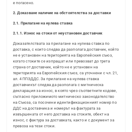
е погасено.
2. Доказване наличие на обстоятелства за доставки
2.1. Прилагане на нулева ставка
2.1.1. Износ на стоки от неустановен доставчик
Доказателствата за прилагане на нулева ставка по
доставка, с които следва да разполага доставчик, който
не е установен на територията на Европейския съюз,
когато стоките се изпращат или превозват до трета
страна от доставчик, който не е установен на
територията на Европейския съюз, са уточнени с чл. 21,
ал. 4 ППЗДДС. За прилагане на нулева ставка
доставчикът следва да разполага с митническа
декларация за износ, в която чрез съответните кодове,
съгласно приложимото митническо законодателство
на Съюза, са посочени идентификационният номер по
ДДС на доставчика и номерът на фактурата за
извършената от него доставка на стоките, обект на
износ, с фактура за доставката, както и с документ за
превоза на тези стоки.