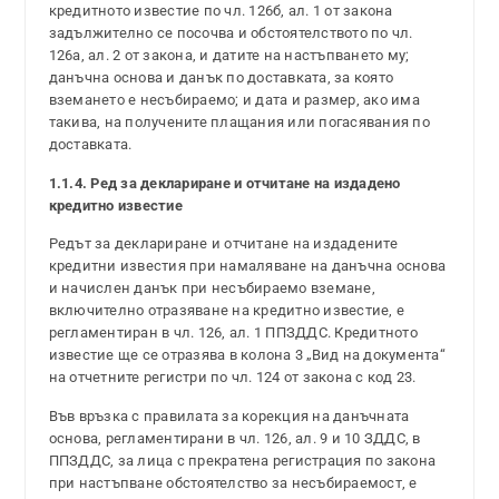
кредитното известие по чл. 126б, ал. 1 от закона
задължително се посочва и обстоятелството по чл.
126а, ал. 2 от закона, и датите на настъпването му;
данъчна основа и данък по доставката, за която
вземането е несъбираемо; и дата и размер, ако има
такива, на получените плащания или погасявания по
доставката.
1.1.4. Ред за деклариране и отчитане на издадено
кредитно известие
Редът за деклариране и отчитане на издадените
кредитни известия при намаляване на данъчна основа
и начислен данък при несъбираемо вземане,
включително отразяване на кредитно известие, е
регламентиран в чл. 126, ал. 1 ППЗДДС. Кредитното
известие ще се отразява в колона 3 „Вид на документа“
на отчетните регистри по чл. 124 от закона с код 23.
Във връзка с правилата за корекция на данъчната
основа, регламентирани в чл. 126, ал. 9 и 10 ЗДДС, в
ППЗДДС, за лица с прекратена регистрация по закона
при настъпване обстоятелство за несъбираемост, е