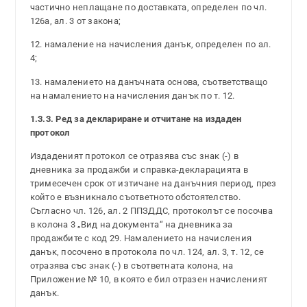
частично неплащане по доставката, определен по чл.
126а, ал. 3 от закона;
12. намаление на начисления данък, определен по ал.
4;
13. намалението на данъчната основа, съответстващо
на намалението на начисления данък по т. 12.
1.3.3. Ред за деклариране и отчитане на издаден
протокол
Издаденият протокол се отразява със знак (-) в
дневника за продажби и справка-декларацията в
тримесечен срок от изтичане на данъчния период, през
който е възникнало съответното обстоятелство.
Съгласно чл. 126, ал. 2 ППЗДДС, протоколът се посочва
в колона 3 „Вид на документа“ на дневника за
продажбите с код 29. Намалението на начисления
данък, посочено в протокола по чл. 124, ал. 3, т. 12, се
отразява със знак (-) в съответната колона, на
Приложение № 10, в която е бил отразен начисленият
данък.