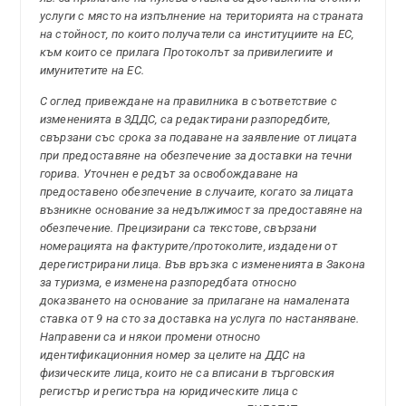
услуги с място на изпълнение на територията на страната
на стойност, по които получатели са институциите на ЕС,
към които се прилага Протоколът за привилегиите и
имунитетите на ЕС.
С оглед привеждане на правилника в съответствие с
измененията в ЗДДС, са редактирани разпоредбите,
свързани със срока за подаване на заявление от лицата
при предоставяне на обезпечение за доставки на течни
горива. Уточнен е редът за освобождаване на
предоставено обезпечение в случаите, когато за лицата
възникне основание за недължимост за предоставяне на
обезпечение. Прецизирани са текстове, свързани
номерацията на фактурите/протоколите, издадени от
дерегистрирани лица. Във връзка с измененията в Закона
за туризма, е изменена разпоредбата относно
доказването на основание за прилагане на намалената
ставка от 9 на сто за доставка на услуга по настаняване.
Направени са и някои промени относно
идентификационния номер за целите на ДДС на
физическите лица, които не са вписани в търговския
регистър и регистъра на юридическите лица с