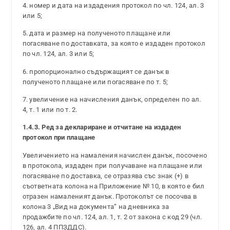
4. номер и дата на издадения протокол по чл. 124, ал. 3
или 5;
5. дата и размер на полученото плащане или
погасяване по доставката, за която е издаден протокол
по чл. 124, ал. 3 или 5;
6. пропорционално съдържащият се данък в
полученото плащане или погасяване по т. 5;
7. увеличение на начисления данък, определен по ал.
4, т. 1 или по т. 2.
1.4.3. Ред за деклариране и отчитане на издаден
протокол при плащане
Увеличението на намаления начислен данък, посочено
в протокола, издаден при получаване на плащане или
погасяване по доставка, се отразява със знак (+) в
съответната колона на Приложение № 10, в която е бил
отразен намаленият данък. Протоколът се посочва в
колона 3 „Вид на документа“ на дневника за
продажбите по чл. 124, ал. 1, т. 2 от закона с код 29 (чл.
126, ал. 4 ППЗДДС).