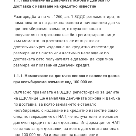
1.1. Намаляване на данъчната основа и данъка по
доставка с издаване на кредитно известие
Разпоредбата на чл. 126б, ал. 1 ЗДДС регламентира, че
намаляването на данъчна основа и начисления данък
при несъбираемо вземане, в случаите когато
получателят по доставката е бил регистрирано лице
към момента на доставката, се извършва от
доставчика чрез издаване на кредитно известие до
размера на пълното или частично неплащане по
доставката като получателят е длъжен да коригира
размера на ползвания данъчен кредит.
1.1.1. Намаляване на данъчна основа и начислен данък
при несъбираемо вземане над 100 000 лв.
Съгласно правилата на ЗДДС, регистрирано за целите
на ДДС лице ще намалява данъчната основа и данъка
по доставка, за която вземането е станало
несъбираемо, с издаване на кредитно известие само
след потвърждение от НАП, че получателят е ползвал
данъчен кредит по тази доставка. Информация от НАП
се изисква при доставки, за които данъчната основа е
над 100 000 лв. За издаване на разрешение