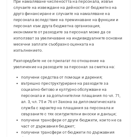
При намаляване числеността на персонала, извън
случаите на извеждане на дейности от бюджетно на
друго финансиране и случаите на намаляване на
персонала вследствие на преминаване на функции и
персонал към друга бюджетна организация,
икономиите от разходите за персонал може да се
използват за увеличаване на индивидуалните основни
месечни заплати съобразно оценката на
изпълнението.
Разпоредбите не се прилагат по отношение на
увеличение на разходите за персонал за сметка на:
получени средства от помощи и дарения;
вътрешно преструктуриране на разходите за
социално-битово и културно обслужване на
персонала и за допълнителни плащания по чл. 71,
ал. 3, чл. 75 и 76 от Закона за дипломатическата
служба с характер на плащания за персонала и
свързаните с тях осигурителни вноски и данъци;
получени трансфери от други бюджети, които не са
част от държавния бюджет;
получени трансфери от бюджети по държавния