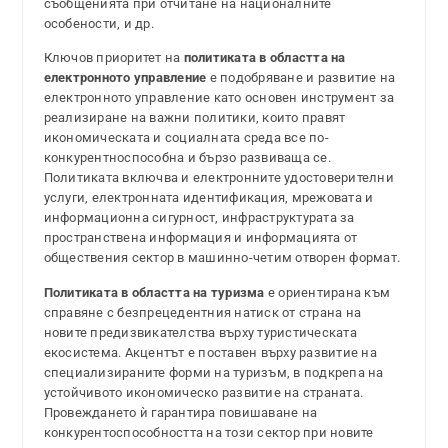
съобщенията при отчитане на националните
особености, и др.
Ключов приоритет на
политиката в областта на
електронното управление
е подобряване и развитие на
електронното управление като основен инструмент за
реализиране на важни политики, които правят
икономическата и социалната среда все по-
конкурентноспособна и бързо развиваща се.
Политиката включва и електронните удостоверителни
услуги, електронната идентификация, мрежовата и
информационна сигурност, инфраструктурата за
пространствена информация и информацията от
обществения сектор в машинно-четим отворен формат.
Политиката в областта на туризма
е ориентирана към
справяне с безпрецедентния натиск от страна на
новите предизвикателства върху туристическата
екосистема. Акцентът е поставен върху развитие на
специализираните форми на туризъм, в подкрепа на
устойчивото икономическо развитие на страната.
Провеждането ѝ гарантира повишаване на
конкурентоспособността на този сектор при новите