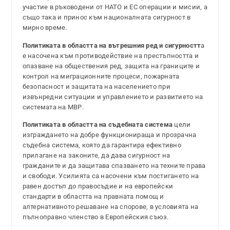
участие в ръководени от НАТО и ЕС операции и мисии, а
също така и принос към националната сигурност в
мирно време.
Политиката в областта на вътрешния ред и сигурностт
а
е насочена към противодействие на престъпността и
опазване на обществения ред, защита на границите и
контрол на миграционните процеси, пожарната
безопасност и защитата на населението при
извънредни ситуации и управлението и развитието на
системата на МВР.
Политиката в областта на съдебната система
цели
изграждането на добре функционираща и прозрачна
съдебна система, която да гарантира ефективно
прилагане на законите, да дава сигурност на
гражданите и да защитава спазването на техните права
и свободи. Усилията са насочени към постигането на
равен достъп до правосъдие и на европейски
стандарти в областта на правната помощ и
алтернативното решаване на спорове, в условията на
пълноправно членство в Европейския съюз.