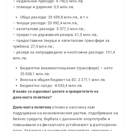
– неданъчни приходи: 4 790,0 млн.лв;
– помощи и дарения: 0,5 млн.лв.
Общо разходи: 23 659,8 млн.лв., в т.ч.
– текущи разходи: 20 092,4 млн.лв.;
– капиталови разходи: 3 377,2 млн.лв.;
– прираст на държавния резерв: 31,3 млн.лв.;
– предоставени текущи и капиталови трансфери за
чужбина: 27,5 млн.лв.;
– резерв за непредвидени и неотложни разходи: 131,4
млн.лв.
Бюджетни взаимоотношения (трансфери) – нето:
25 508,1 млн.лв.
Вноска в общия бюджет на ЕС: 2 271,1 млн.лв.
Бюджетно салдо: -8 032,4 млн.лв.
В какво се изразяват целите и приоритетите на
данъчната политика?
Данъчната политика
отново е насочена към
поддържане на икономическия растеж, подобряване на
бизнес средата, борбата с данъчните злоупотреби и
повишаване на фискалната устойчивост в дългосрочен
план. Запазват се основните приоритети, свързани с