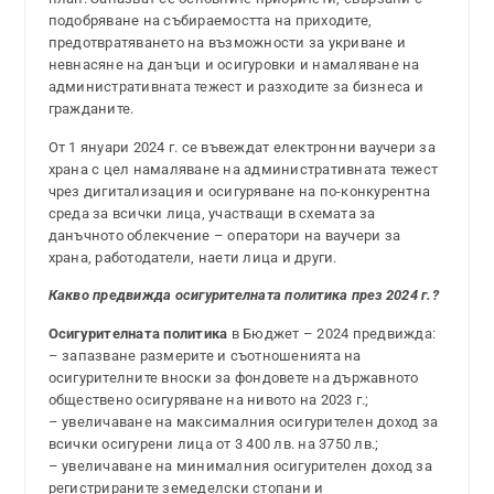
подобряване на събираемостта на приходите,
предотвратяването на възможности за укриване и
невнасяне на данъци и осигуровки и намаляване на
административната тежест и разходите за бизнеса и
гражданите.
От 1 януари 2024 г. се въвеждат електронни ваучери за
храна с цел намаляване на административната тежест
чрез дигитализация и осигуряване на по-конкурентна
среда за всички лица, участващи в схемата за
данъчното облекчение – оператори на ваучери за
храна, работодатели, наети лица и други.
Какво предвижда осигурителната политика през 2024 г.?
Осигурителната политика
в Бюджет – 2024 предвижда:
– запазване размерите и съотношенията на
осигурителните вноски за фондовете на държавното
обществено осигуряване на нивото на 2023 г.;
– увеличаване на максималния осигурителен доход за
всички осигурени лица от 3 400 лв. на 3750 лв.;
– увеличаване на минималния осигурителен доход за
регистрираните земеделски стопани и