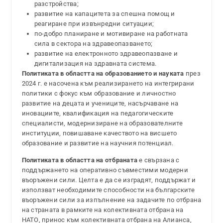
разстройства;
развитие на капацитета за спешна помощ и
реагиране при извънредни ситуации;
по-добро планиране и мотивиране на работната
сила в сектора на здравеопазването;
развитие на електронното здравеопазване и
дигитализация на здравната система.
Политиката в областта на образованието и науката
през
2024 г. е насочена към реализирането на интегрирани
политики с фокус към образование и личностно
развитие на децата и учениците, насърчаване на
иновациите, квалификация на педагогическите
специалисти, модернизиране на образователните
институции, повишаване качеството на висшето
образование и развитие на научния потенциал.
Политиката в областта на отбраната
е свързана с
поддържането на оперативно съвместими модерни
въоръжени сили. Целта е да се изградят, поддържат и
използват необходимите способности на българските
въоръжени сили за изпълнение на задачите по отбрана
на страната в рамките на колективната отбрана на
НАТО, принос към колективната отбрана на Алианса,