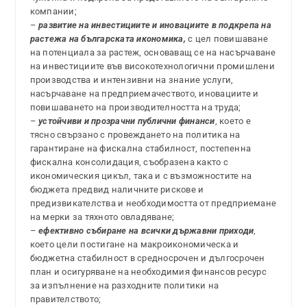
компании;
–
развитие на инвестициите и иновациите в подкрепа на
растежа на българската икономика,
с цел повишаване
на потенциала за растеж, основаващ се на насърчаване
на инвестициите във високотехнологични промишлени
производства и интензивни на знание услуги,
насърчаване на предприемачеството, иновациите и
повишаването на производителността на труда;
–
устойчиви и прозрачни публични финанси
, което е
тясно свързано с провеждането на политика на
гарантиране на фискална стабилност, постепенна
фискална консолидация, съобразена както с
икономическия цикъл, така и с възможностите на
бюджета предвид наличните рискове и
предизвикателства и необходимостта от предприемане
на мерки за тяхното овладяване;
–
ефективно събиране на всички държавни приходи
,
което цели постигане на макроикономическа и
бюджетна стабилност в средносрочен и дългосрочен
план и осигуряване на необходимия финансов ресурс
за изпълнение на разходните политики на
правителството;