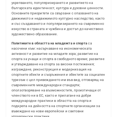
укрепването, популяризирането и развитието на
българската идентичност, култура и духовни ценности.
Основните приоритети са свързани с опазването на
движимото и недвижимото културно наследство, както
и със създаването и популяризирането на съвременно
изкуство в страната и чужбина и достъп до качествено
художествено образование.
Политиките в областта на младежта и
спорта
са
насочени към: насърчаване на икономическата
активност и развитие на младите хора; развитие на
спорта за учащи и спорта в свободното време; развитие
и утвърждаване на спорта за високи постижения;
изграждане, реконструкция и модернизация на
спортните обекти и съоръжения и обектите за социален
туризъм с цел привеждането им във вид, отговарящ на
съвременните международни стандарти;
оползотворяване на възможностите, произтичащи от
членството ни в ЕС, както и прилагане на добри
международни практики в областта на спорта и
подкрепа на дейността на спортните организации за
въвеждане на нови европейски и световни
управленски практики.