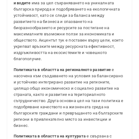
и водите
има за цел съхраняването на уникалната
българска природа и подобряването на екологичната
устойчивост, като се следи за баланса между
развитието на бизнеса и опазването на
биоразнообразието и ресурсите за постигане на
максималните възможни ползи за икономиката и
обществото. Акцентът тук е поставен върху цели, които
укрепват връзките между ресурсната ефективност,
издръжливостта на екосистемите и човешкото
благополучие.
Политиката в областта на регионалното развитие
е
насочена към създаването на условия за балансирано
и устойчиво интегрирано развитие на регионите,
целящо общо икономическо и социално развитие на
страната, както и развитие на териториалното
сътрудничество. Друга основна цел на тази политика е
подобряване качеството на жизнената среда на
българските граждани и превръщането на българските
региони в привлекателно място за инвестиции и
бизнес.
Политиката в областта на културата
е свързана с