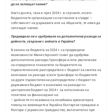
да не заплащат наеми?
Както досега, така и през 2024 г. в случаите, когато
бюджетните организации са настанени в сгради –
собственост на държавата или на общините, те няма да
заплащат наеми.
Предвидено ли е одобряване на допълнителни разходи за
дейности, свързани с войната в Украйна?
В закона за бюджета за 2024 г. са предвидени
възможности Министерският съвет да одо­брява
допълнителни разходи/трансфери и/или увеличение
на определени показатели за бюджетите на
първостепенните разпоредители с бюджет за сметка на
икономии на разходи и/или трансфери по бюджетите
на други пър­востепенни разпоредители с бюджет по
дър­жавния бюджет и икономии на разходи по
централния бюджет за 2024 г. за изпълнение на
политики за финансиране на:
– дейности по оказване на незабавна хуманитарна
помощ на живеещите в Украйна български граждани и
българи с украинско гражданство, вклю­чително при