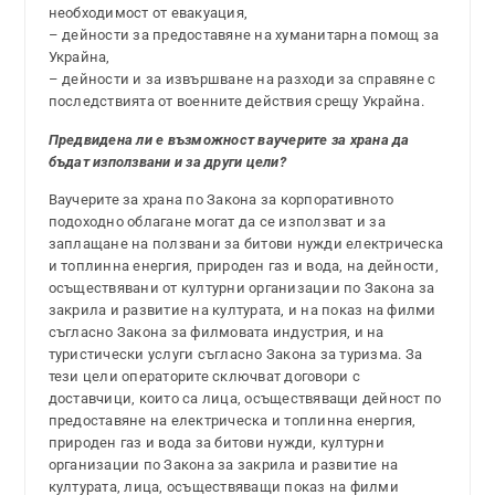
необходимост от евакуация,
– дейности за предоставяне на хуманитарна помощ за
Украйна,
– дейности и за извършване на разходи за справяне с
последствията от военните действия срещу Украйна.
Предвидена ли е възможност ваучерите за храна да
бъдат използвани и за други цели?
Ваучерите за храна по Закона за корпоративното
подоходно облагане могат да се използват и за
заплащане на ползвани за битови нужди електрическа
и топлинна енергия, природен газ и вода, на дейности,
осъществявани от културни организации по Закона за
закрила и развитие на културата, и на показ на филми
съгласно Закона за филмовата индустрия, и на
туристически услуги съгласно Закона за туризма. За
тези цели операторите сключват договори с
доставчици, които са лица, осъществяващи дейност по
предоставяне на електрическа и топлинна енергия,
природен газ и вода за битови нужди, културни
организации по Закона за закрила и развитие на
културата, лица, осъществяващи показ на филми