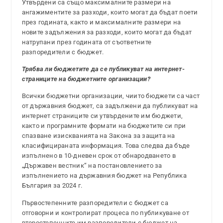
Утвърдени са също максималните размери на
ангажиментите за разходи, които могат да бъдат поети
през годината, както и максималните размери на
новите задължения за разходи, които могат да бъдат
натрупани през годината от съответните
разпоредители с бюджет.
Трябва ли бюджетите да се публикуват на интернет-
страниците на бюджетните организации?
Всички бюджетни организации, чиито бюджети са част
от държавния бюджет, са задължени да публикуват на
интернет страниците си утвърдените им бюджети,
както и програмните формати на бюджетите си при
спазване изискванията на Закона за защита на
класифицираната информация. Това следва да бъде
изпълнено в 10-дневен срок от обнародването в
„Държавен вестник“ на постановлението за
изпълнението на държавния бюджет на Република
България за 2024 г.
Първостепенните разпоредители с бюджет са
отговорни и контролират процеса по публикуване от
второстепенните им разпоредители с бюджет на