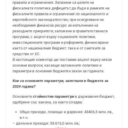
правила и ограничения. Запазени са целите на
фискалната политика дефицитът да бъде в рамките на
фискалните правила и ограничения по националното и
европейското законодателство, при осигуряване на
необходимия финансов ресурс за изпълнение на
разходните приоритети, заложени в правителствената
програма, с акцент върху социалните политики,
инвестиционните програми и реформите, финансирани
както от националния бюджет, така и от сметките за
средства от ЕС.
В настоящия коментар ще поставим акцент върху някои
основни въпроси, касаещи заложените политики и
параметри в основния бюджетен закон за годината.
Кои са основните параметри, залегнали в бюджета за
2024 година?
Основните
стойностни параметри
в държавния бюджет,
одобрени със закона, са както следва:
Общо приходи, помощи и дарения: 43406,5 млн.лв.,
в т.ч.
– данъчни приходи: 38 616,0 млн.лв.;