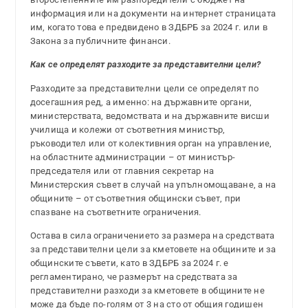
информация или на документи на интернет страницата
им, когато това е предвидено в ЗДБРБ за 2024 г. или в
Закона за публичните финанси.
Как се определят разходите за представителни цели?
Разходите за представителни цели се определят по
досегашния ред, а именно: на държавните органи,
министерствата, ведомствата и на държавните висши
училища и колежи от съответния министър,
ръководител или от колективния орган на управление,
на областните администрации – от министър-
председателя или от главния секретар на
Министерския съвет в случай на упълномощаване, а на
общините – от съответния общински съвет, при
спазване на съответните ограничения.
Остава в сила ограничението за размера на средствата
за представителни цели за кметовете на общините и за
общинските съвети, като в ЗДБРБ за 2024 г. е
регламентирано, че размерът на средствата за
представителни разходи за кметовете в общините не
може да бъде по-голям от 3 на сто от общия годишен