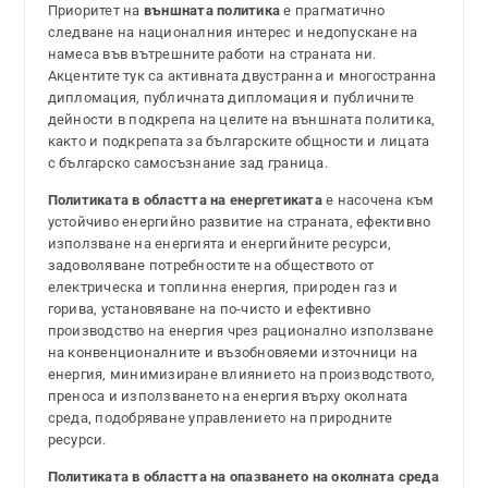
Приоритет на
външната
политика
е прагматично
следване на националния интерес и недопускане на
намеса във вътрешните работи на страната ни.
Акцентите тук са активната двустранна и многостранна
дипломация, публичната дипломация и публичните
дейности в подкрепа на целите на външната политика,
както и подкрепата за българските общности и лицата
с българско самосъзнание зад граница.
Политиката в областта на енергетиката
е насочена към
устойчиво енергийно развитие на страната, ефективно
използване на енергията и енергийните ресурси,
задоволяване потребностите на обществото от
електрическа и топлинна енергия, природен газ и
горива, установяване на по-чисто и ефективно
производство на енергия чрез рационално използване
на конвенционалните и възобновяеми източници на
енергия, минимизиране влиянието на производството,
преноса и използването на енергия върху околната
среда, подобряване управлението на природните
ресурси.
Политиката в областта на опазването на околната среда