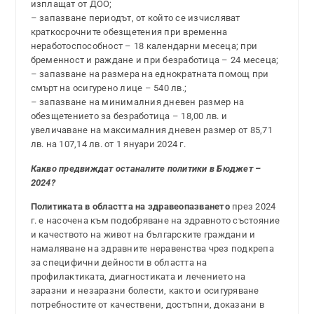
изплащат от ДОО;
– запазване периодът, от който се изчисляват
краткосрочните обезщетения при временна
неработоспособност – 18 календарни месеца; при
бременност и раждане и при безработица – 24 месеца;
– запазване на размера на еднократната помощ при
смърт на осигурено лице – 540 лв.;
– запазване на минималния дневен размер на
обезщетението за безработица – 18,00 лв. и
увеличаване на максималния дневен размер от 85,71
лв. на 107,14 лв. от 1 януари 2024 г.
Какво предвиждат останалите политики в Бюджет –
2024?
Политиката в областта на здравеопазването
през 2024
г. е насочена към подобряване на здравното състояние
и качеството на живот на българските граждани и
намаляване на здравните неравенства чрез подкрепа
за специфични дейности в областта на
профилактиката, диагностиката и лечението на
заразни и незаразни болести, както и осигуряване
потребностите от качествени, достъпни, доказани в