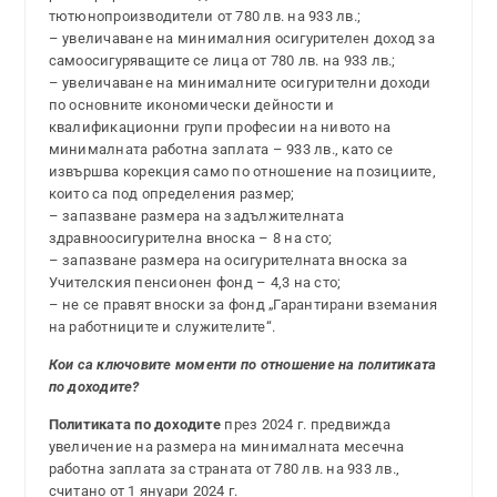
тютюнопроизводители от 780 лв. на 933 лв.;
– увеличаване на минималния осигурителен доход за
самоосигуряващите се лица от 780 лв. на 933 лв.;
– увеличаване на минималните осигурителни доходи
по основните икономически дейности и
квалификационни групи професии на нивото на
минималната работна заплата – 933 лв., като се
извършва корекция само по отношение на позициите,
които са под определения размер;
– запазване размера на задължителната
здравноосигурителна вноска – 8 на сто;
– запазване размера на осигурителната вноска за
Учителския пенсионен фонд – 4,3 на сто;
– не се правят вноски за фонд „Гарантирани вземания
на работниците и служителите“.
Кои са ключовите моменти по отношение на политиката
по доходите?
Политиката по доходите
през 2024 г. предвижда
увеличение на размера на минималната месечна
работна заплата за страната от 780 лв. на 933 лв.,
считано от 1 януари 2024 г.