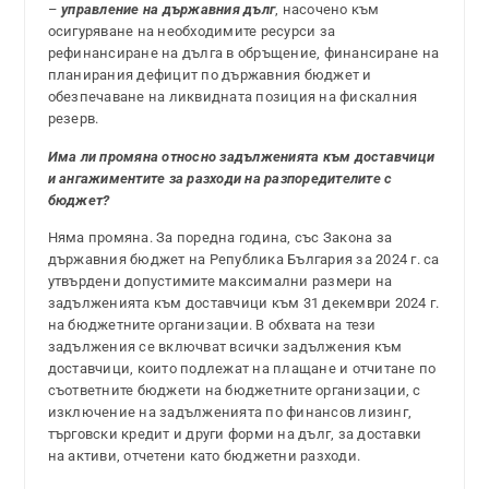
–
управление на държавния дълг
, насочено към
осигуряване на необходимите ресурси за
рефинансиране на дълга в обръщение, финансиране на
планирания дефицит по държавния бюджет и
обезпечаване на ликвидната позиция на фискалния
резерв.
Има ли промяна относно задълженията към доставчици
и ангажиментите за разходи на разпоредителите с
бюджет?
Няма промяна. За поредна година, със Закона за
държавния бюджет на Република България за 2024 г. са
утвърдени допустимите максимални размери на
задълженията към доставчици към 31 декември 2024 г.
на бюджетните организации. В обхвата на тези
задължения се включват всички задължения към
доставчици, които подлежат на плащане и отчитане по
съответните бюджети на бюджетните организации, с
изключение на задълженията по финансов лизинг,
търговски кредит и други форми на дълг, за доставки
на активи, отчетени като бюджетни разходи.