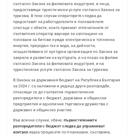
съгласно Закона за филмовата индустрия, и лица,
предоставящи туристически услуги съгласно Закона за
туризма. В тези случаи операторите следва да
предоставят на работодателите и ползвателите
списъци с обекти, които приемат отпечатаните от
съответния оператор ваучери за заплащане на
ползвани за битови нужди електрическа и топлинна
енергия, природен газ и вода, на дейности,
осъществявани от културни организации по Закона за
закрила и развитие на културата, и на показ на филми
съгласно Закона за филмовата индустрия, и на
туристически услуги съгласно Закона за туризма.
В Закона за държавния бюджет на Република България
за 2024 г. са заложени и редица други разпоредби,
отнасящи се до съответни първостепенни
разпоредители с бюджет, държавни и общински
предприятия и еднолични търговски дружества с
държавно и общинско участие.
Във всички случаи, обаче,
първостепенните
разпоредители с бюджет следва да упражняват
контрол
върху процесите по планиране, съставяне,