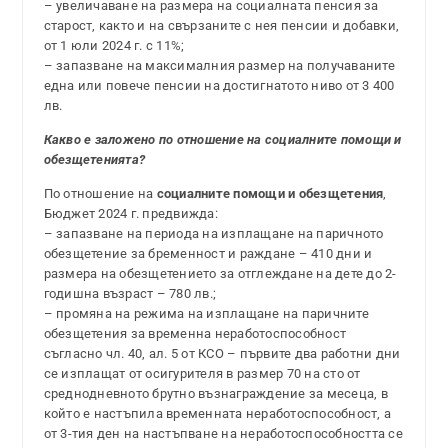
– увеличаване на размера на социалната пенсия за
старост, както и на свързаните с нея пенсии и добавки,
от 1 юли 2024 г. с 11%;
– запазване на максималния размер на получаваните
една или повече пенсии на достигнатото ниво от 3 400
лв.
Какво е заложено по отношение на социалните помощи и
обезщетенията?
По отношение на
социалните помощи и обезщетения
,
Бюджет 2024 г. предвижда:
– запазване на периода на изплащане на паричното
обезщетение за бременност и раждане – 410 дни и
размера на обезщетението за отглеждане на дете до 2-
годишна възраст – 780 лв.;
– промяна на режима на изплащане на паричните
обезщетения за временна неработоспособност
съгласно чл. 40, ал. 5 от КСО – първите два работни дни
се изплащат от осигурителя в размер 70 на сто от
среднодневното брутно възнаграждение за месеца, в
който е настъпила временната неработоспособност, а
от 3-тия ден на настъпване на неработоспособността се