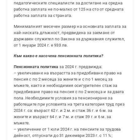
педагогическите специалисти за достигане на средна
работна заплата не по-малко от 125 на сто от средната
работна заплата за страната.
Минималният месечен размер на основната заплата за
най-ниската длъжност, предвидена за заемане от
държавен служител по Закона за държавния служител,
от 1 януари 2024 г. е 933 лв.
Към какво е насочена пенсионната политика?
Пенсионната политика
за 2024 г. предвижда:
– увеличаване на възрастта за придобиване право на
пенсия с по 2 месеца за жените и с по 1 месец за
мъжете, както и необходимия осигурителен стаж за
придобиване право на пенсия с по 2 месеца и за двата
пола. Необходимите условия за пенсиониране за
работещите при условията на трета категория труд през
2024 г. са: възраст 62 г. и 2 м. и стаж 36 г. и 6 м. за
жените и възраст 64 г. и 7 м. и стаж 39 г. и 6 м. за
мъжете.
– увеличение от 1 юли 2024 г. на пенсиите за трудова
дейност, отпуснати до 31 декември 2023 г. с 11 %;