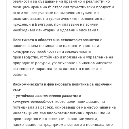
реалности за създаване на правилно и реалистично
позициониране на българския туристически продукт и
оттам за насърчаване на вътрешния туризъм и
възстановяване на туристическите посещения на
чужденци в България, при спазване на всички
необходими санитарни и здравни изисквания.
Политиката в областта на селското стопанство
е
насочена към повишаване на ефективността и
конкурентоспособността на земеделското
производство, устойчиво използване и управление на
природните ресурси, увеличаване на икономическата
активност и нарастване на заетостта в селските
райони.
Икономическата и финансовата политика са насочени
към:
–
устойчиво икономическо развитие и
конкурентоспособност
, което цели повишаване на
потенциала за растеж, основаващ се на насърчаване на
инвестициите във високотехнологични промишлени
производства и интензивни на знание услуги,
насърчаване на предприемачеството и повишаването