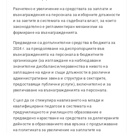
Разчетено е увеличение на средствата за заплати и
възнаграждения на персонала за изборните длъжности
и за заетите в системата на съдебната власт, за които
законодателно е регламентиран механизъм за
формиране на възнагражденията.
Предвидени са допълнителни средства в бюджета за
2024 г. за преодоляване на диспропорциите във
възнагражденията на персонала в бюджетните
организации (за изглаждане на наблюдавани
значителни дисбаланси/неравенства в нивото на
заплащане на едни и същи длъжности в различни
административни звена и структури в секторите,
предоставящи публични услуги), включително и за
увеличаване на възнагражденията на персонала.
С цел да се стимулира навлизането на млади и
квалифицирани педагози в системата на
предучилищното и училищното образование е
предвидено нарастване на средствата за делегираните
дейности в образованието във връзка с продължаване
на политиката за увеличение на заплатите на