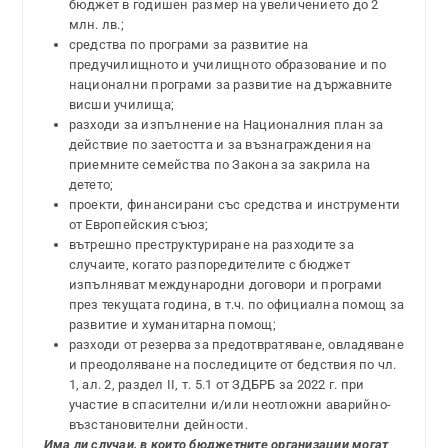
бюджет в годишен размер на увеличението до 2
млн. лв.;
средства по програми за развитие на
предучилищното и училищното образование и по
национални програми за развитие на държавните
висши училища;
разходи за изпълнение на Националния план за
действие по заетостта и за възнаграждения на
приемните семейства по Закона за закрила на
детето;
проекти, финансирани със средства и инструменти
от Европейския съюз;
вътрешно преструктуриране на разходите за
случаите, когато разпоредителите с бюджет
изпълняват международни договори и програми
през текущата година, в т.ч. по официална помощ за
развитие и хуманитарна помощ;
разходи от резерва за предотвратяване, овладяване
и преодоляване на последиците от бедствия по чл.
1, ал. 2, раздел ІІ, т. 5.1 от ЗДБРБ за 2022 г. при
участие в спасителни и/или неотложни аварийно-
възстановителни дейности.
Има ли случаи, в които бюджетните организации могат