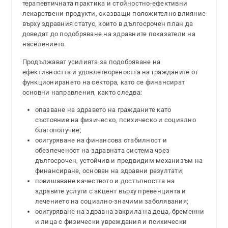
терапевтичната практика и стойностно-ефективни
лекарствени продукти, оказващи положително влияние
върху здравния статус, които в дългосрочен план да
доведат до подобряване на здравните показатели на
населението.
Продължават усилията за подобряване на
ефективността и удовлетвореността на гражданите от
функционирането на сектора, като се финансират
основни направления, както следва:
опазване на здравето на гражданите като
състояние на физическо, психическо и социално
благополучие;
осигуряване на финансова стабилност и
обезпеченост на здравната система чрез
дългосрочен, устойчив и предвидим механизъм на
финансиране, основан на здравни резултати;
повишаване качеството и достъпността на
здравите услуги с акцент върху превенцията и
лечението на социално-значими заболявания;
осигуряване на здравна закрила на деца, бременни
и лица с физически увреждания и психически