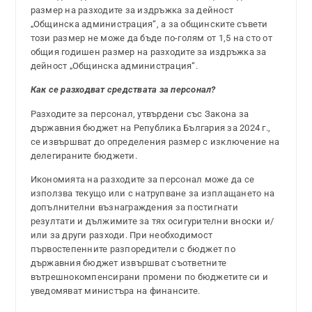
размер на разходите за издръжка за дейност
„Общинска администрация“, а за общинските съвети
този размер не може да бъде по-голям от 1,5 на сто от
общия годишен размер на разходите за издръжка за
дейност „Общинска администрация“.
Как се разходват средствата за персонал?
Разходите за персонал, утвърдени със Закона за
държавния бюджет на Република България за 2024 г.,
се извършват до определения размер с изключение на
делегираните бюджети.
Икономията на разходите за персонал може да се
използва текущо или с натрупване за изплащането на
допълнителни възнаграждения за постигнати
резултати и дължимите за тях осигурителни вноски и/
или за други разходи. При необходимост
първостепенните разпоредители с бюджет по
държавния бюджет извършват съответните
вътрешнокомпенсирани промени по бюджетите си и
уведомяват министъра на финансите.