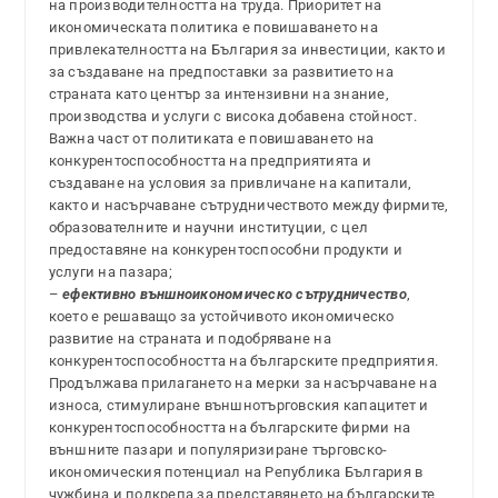
на производителността на труда. Приоритет на
икономическата политика е повишаването на
привлекателността на България за инвестиции, както и
за създаване на предпоставки за развитието на
страната като център за интензивни на знание,
производства и услуги с висока добавена стойност.
Важна част от политиката е повишаването на
конкурентоспособността на предприятията и
създаване на условия за привличане на капитали,
както и насърчаване сътрудничеството между фирмите,
образователните и научни институции, с цел
предоставяне на конкурентоспособни продукти и
услуги на пазара;
–
ефективно външноикономическо сътрудничество
,
което е решаващо за устойчивото икономическо
развитие на страната и подобряване на
конкурентоспособността на българските предприятия.
Продължава прилагането на мерки за насърчаване на
износа, стимулиране външнотърговския капацитет и
конкурентоспособността на българските фирми на
външните пазари и популяризиране търговско-
икономическия потенциал на Република България в
чужбина и подкрепа за представянето на българските