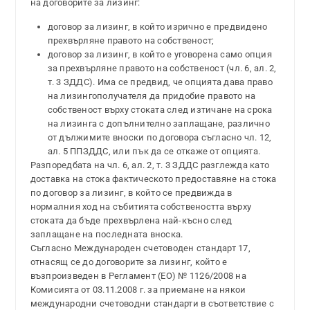
на договорите за лизинг:
договор за лизинг, в който изрично е предвидено
прехвърляне правото на собственост;
договор за лизинг, в който е уговорена само опция
за прехвърляне правото на собственост (чл. 6, ал. 2,
т. 3 ЗДДС). Има се предвид, че опцията дава право
на лизингополучателя да придобие правото на
собственост върху стоката след изтичане на срока
на лизинга с допълнително заплащане, различно
от дължимите вноски по договора съгласно чл. 12,
ал. 5 ППЗДДС, или пък да се откаже от опцията.
Разпоредбата на чл. 6, ал. 2, т. 3 ЗДДС разглежда като
доставка на стока фактическото предоставяне на стока
по договор за лизинг, в който се предвижда в
нормалния ход на събитията собствеността върху
стоката да бъде прехвърлена най-късно след
заплащане на последната вноска.
Съгласно Международен счетоводен стандарт 17,
отнасящ се до договорите за лизинг, който е
възпроизведен в Регламент (ЕО) № 1126/2008 на
Комисията от 03.11.2008 г. за приемане на някои
международни счетоводни стандарти в съответствие с