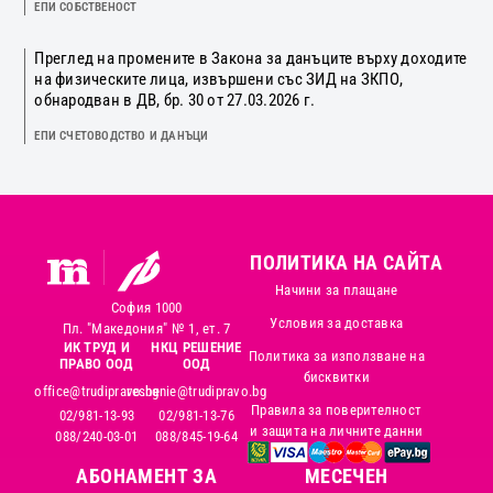
ЕПИ СОБСТВЕНОСТ
Преглед на промените в Закона за данъците върху доходите
на физическите лица, извършени със ЗИД на ЗКПО,
обнародван в ДВ, бр. 30 от 27.03.2026 г.
ЕПИ СЧЕТОВОДСТВО И ДАНЪЦИ
ПОЛИТИКА НА САЙТА
Начини за плащане
София 1000
Условия за доставка
Пл. "Македония" № 1, ет. 7
ИК ТРУД И
НКЦ РЕШЕНИЕ
Политика за използване на
ПРАВО ООД
ООД
бисквитки
office@trudipravo.bg
reshenie@trudipravo.bg
Правила за поверителност
02/981-13-93
02/981-13-76
и защита на личните данни
088/240-03-01
088/845-19-64
АБОНАМЕНТ ЗА
MЕСЕЧЕН