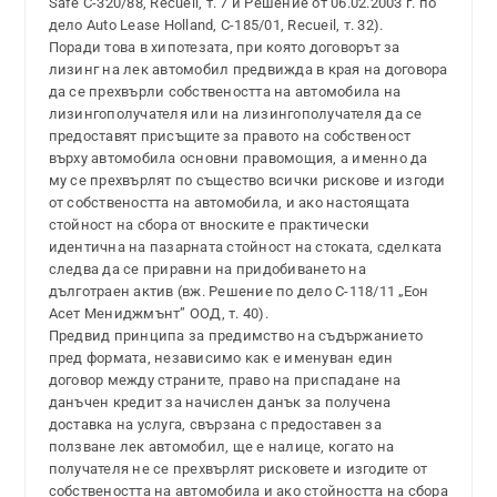
Safe С-320/88, Recueil, т. 7 и Решение от 06.02.2003 г. по
дело Auto Lease Holland, С-185/01, Recueil, т. 32).
Поради това в хипотезата, при която договорът за
лизинг на лек автомобил предвижда в края на договора
да се прехвърли собствеността на автомобила на
лизингополучателя или на лизингополучателя да се
предоставят присъщите за правото на собственост
върху автомобила основни правомощия, а именно да
му се прехвърлят по същество всички рискове и изгоди
от собствеността на автомобила, и ако настоящата
стойност на сбора от вноските е практически
идентична на пазарната стойност на стоката, сделката
следва да се приравни на придобиването на
дълготраен актив (вж. Решение по дело С-118/11 „Еон
Асет Мениджмънт” ООД, т. 40).
Предвид принципа за предимство на съдържанието
пред формата, независимо как е именуван един
договор между страните, право на приспадане на
данъчен кредит за начислен данък за получена
доставка на услуга, свързана с предоставен за
ползване лек автомобил, ще е налице, когато на
получателя не се прехвърлят рисковете и изгодите от
собствеността на автомобила и ако стойността на сбора