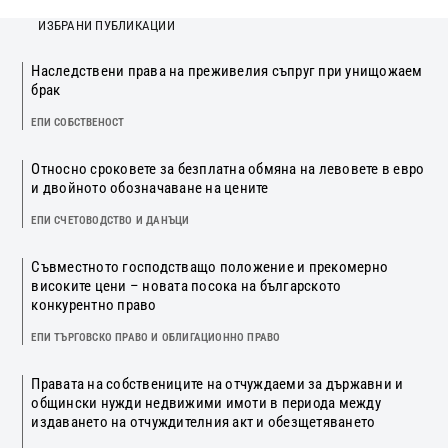
ИЗБРАНИ ПУБЛИКАЦИИ
Наследствени права на преживелия съпруг при унищожаем
брак
ЕПИ СОБСТВЕНОСТ
Относно сроковете за безплатна обмяна на левовете в евро
и двойното обозначаване на цените
ЕПИ СЧЕТОВОДСТВО И ДАНЪЦИ
Съвместното господстващо положение и прекомерно
високите цени – новата посока на българското
конкурентно право
ЕПИ ТЪРГОВСКО ПРАВО И ОБЛИГАЦИОННО ПРАВО
Правата на собствениците на отчуждаеми за държавни и
общински нужди недвижими имоти в периода между
издаването на отчуждителния акт и обезщетяването