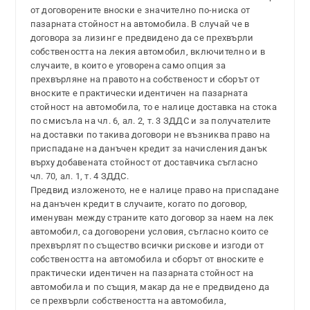
от договорените вноски е значително по-ниска от
пазарната стойност на автомобила. В случай че в
договора за лизинг е предвидено да се прехвърли
собствеността на лекия автомобил, включително и в
случаите, в които е уговорена само опция за
прехвърляне на правото на собственост и сборът от
вноските е практически идентичен на пазарната
стойност на автомобила, то е налице доставка на стока
по смисъла на чл. 6, ал. 2, т. 3 ЗДДС и за получателите
на доставки по такива договори не възниква право на
приспадане на данъчен кредит за начисления данък
върху добавената стойност от доставчика съгласно
чл. 70, ал. 1, т. 4 ЗДДС.
Предвид изложеното, не е налице право на приспадане
на данъчен кредит в случаите, когато по договор,
именуван между страните като договор за наем на лек
автомобил, са договорени условия, съгласно които се
прехвърлят по същество всички рискове и изгоди от
собствеността на автомобила и сборът от вноските е
практически идентичен на пазарната стойност на
автомобила и по същия, макар да не е предвидено да
се прехвърли собствеността на автомобила,