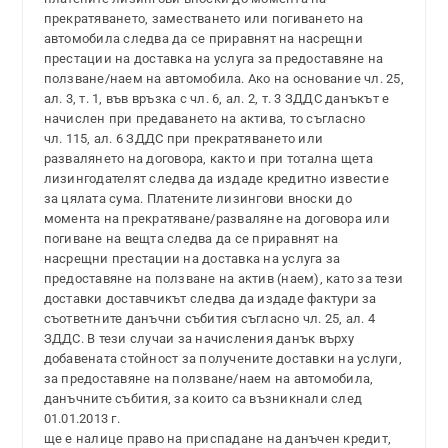
прекратяването, заместването или погиването на
автомобила следва да се приравнят на насрещни
престации на доставка на услуга за предоставяне на
ползване/наем на автомобила. Ако на основание чл. 25,
ал. 3, т. 1, във връзка с чл. 6, ал. 2, т. 3 ЗДДС данъкът е
начислен при предаването на актива, то съгласно
чл. 115, ал. 6 ЗДДС при прекратяването или
развалянето на договора, както и при тотална щета
лизингодателят следва да издаде кредитно известие
за цялата сума. Платените лизингови вноски до
момента на прекратяване/разваляне на договора или
погиване на вещта следва да се приравнят на
насрещни престации на доставка на услуга за
предоставяне на ползване на актив (наем), като за тези
доставки доставчикът следва да издаде фактури за
съответните данъчни събития съгласно чл. 25, ал. 4
ЗДДС. В тези случаи за начисления данък върху
добавената стойност за получените доставки на услуги,
за предоставяне на ползване/наем на автомобила,
данъчните събития, за които са възникнали след
01.01.2013 г.
ще е налице право на приспадане на данъчен кредит,