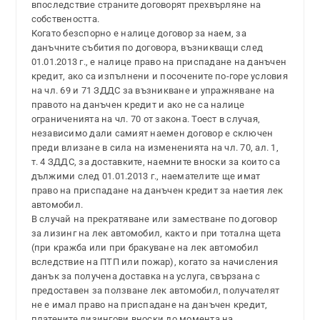
впоследствие страните договорят прехвърляне на
собствеността.
Когато безспорно е налице договор за наем, за
данъчните събития по договора, възникващи след
01.01.2013 г., е налице право на приспадане на данъчен
кредит, ако са изпълнени и посочените по-горе условия
на чл. 69 и 71 ЗДДС за възникване и упражняване на
правото на данъчен кредит и ако не са налице
ограниченията на чл. 70 от закона. Тоест в случая,
независимо дали самият наемен договор е сключен
преди влизане в сила на измененията на чл. 70, ал. 1,
т. 4 ЗДДС, за доставките, наемните вноски за които са
дължими след 01.01.2013 г., наемателите ще имат
право на приспадане на данъчен кредит за наетия лек
автомобил.
В случай на прекратяване или заместване по договор
за лизинг на лек автомобил, както и при тотална щета
(при кражба или при бракуване на лек автомобил
вследствие на ПТП или пожар), когато за начисления
данък за получена доставка на услуга, свързана с
предоставен за ползване лек автомобил, получателят
не е имал право на приспадане на данъчен кредит,
платените лизингови вноски до момента на