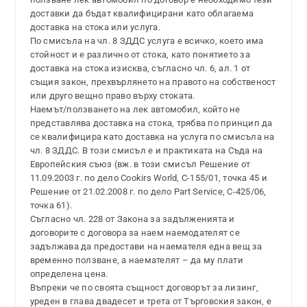
доставки да бъдат квалифицирани като облагаема
доставка на стока или услуга.
По смисъла на чл. 8 ЗДДС услуга е всичко, което има
стойност и е различно от стока, като понятието за
доставка на стока изисква, съгласно чл. 6, ал. 1 от
същия закон, прехвърлянето на правото на собственост
или друго вещно право върху стоката.
Наемът/ползването на лек автомобил, който не
представлява доставка на стока, трябва по принцип да
се квалифицира като доставка на услуга по смисъла на
чл. 8 ЗДДС. В този смисъл е и практиката на Съда на
Европейския съюз (вж. в този смисъл Решение от
11.09.2003 г. по дело Cookirs World, С-155/01, точка 45 и
Решение от 21.02.2008 г. по дело Part Service, С-425/06,
точка 61).
Съгласно чл. 228 от Закона за задълженията и
договорите с договора за наем наемодателят се
задължава да предостави на наемателя една вещ за
временно ползване, а наемателят – да му плати
определена цена.
Въпреки че по своята същност договорът за лизинг,
уреден в глава двадесет и трета от Търговския закон, е