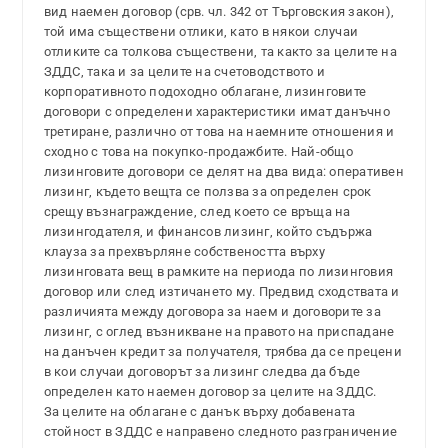
вид наемен договор (срв. чл. 342 от Търговския закон),
той има съществени отлики, като в някои случаи
отликите са толкова съществени, та както за целите на
ЗДДС, така и за целите на счетоводството и
корпоративното подоходно облагане, лизинговите
договори с определени характеристики имат данъчно
третиране, различно от това на наемните отношения и
сходно с това на покупко-продажбите. Най-общо
лизинговите договори се делят на два вида: оперативен
лизинг, където вещта се ползва за определен срок
срещу възнаграждение, след което се връща на
лизингодателя, и финансов лизинг, който съдържа
клауза за прехвърляне собствеността върху
лизинговата вещ в рамките на периода по лизинговия
договор или след изтичането му. Предвид сходствата и
различията между договора за наем и договорите за
лизинг, с оглед възникване на правото на приспадане
на данъчен кредит за получателя, трябва да се прецени
в кои случаи договорът за лизинг следва да бъде
определен като наемен договор за целите на ЗДДС.
За целите на облагане с данък върху добавената
стойност в ЗДДС е направено следното разграничение