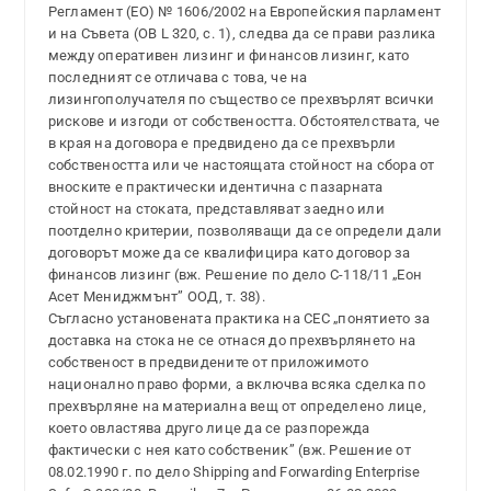
Регламент (ЕО) № 1606/2002 на Европейския парламент
и на Съвета (OB L 320, с. 1), следва да се прави разлика
между оперативен лизинг и финансов лизинг, като
последният се отличава с това, че на
лизингополучателя по същество се прехвърлят всички
рискове и изгоди от собствеността. Обстоятелствата, че
в края на договора е предвидено да се прехвърли
собствеността или че настоящата стойност на сбора от
вноските е практически идентична с пазарната
стойност на стоката, представляват заедно или
поотделно критерии, позволяващи да се определи дали
договорът може да се квалифицира като договор за
финансов лизинг (вж. Решение по дело С-118/11 „Еон
Асет Мениджмънт” ООД, т. 38).
Съгласно установената практика на СЕС „понятието за
доставка на стока не се отнася до прехвърлянето на
собственост в предвидените от приложимото
национално право форми, а включва всяка сделка по
прехвърляне на материална вещ от определено лице,
което овластява друго лице да се разпорежда
фактически с нея като собственик” (вж. Решение от
08.02.1990 г. по дело Shipping and Forwarding Enterprise