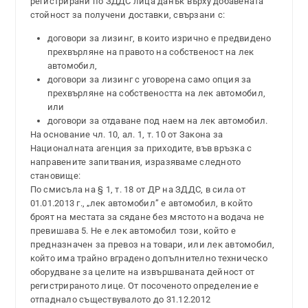
регистрирани по ЗДДС лица данък върху добавената
стойност за получени доставки, свързани с:
договори за лизинг, в които изрично е предвидено
прехвърляне на правото на собственост на лек
автомобил,
договори за лизинг с уговорена само опция за
прехвърляне на собствеността на лек автомобил,
или
договори за отдаване под наем на лек автомобил.
На основание чл. 10, ал. 1, т. 10 от Закона за
Националната агенция за приходите, във връзка с
направените запитвания, изразяваме следното
становище:
По смисъла на § 1, т. 18 от ДР на ЗДДС, в сила от
01.01.2013 г., „лек автомобил” е автомобил, в който
броят на местата за сядане без мястото на водача не
превишава 5. Не е лек автомобил този, който е
предназначен за превоз на товари, или лек автомобил,
който има трайно вградено допълнително техническо
оборудване за целите на извършваната дейност от
регистрираното лице. От посоченото определение е
отпаднало съществувалото до 31.12.2012